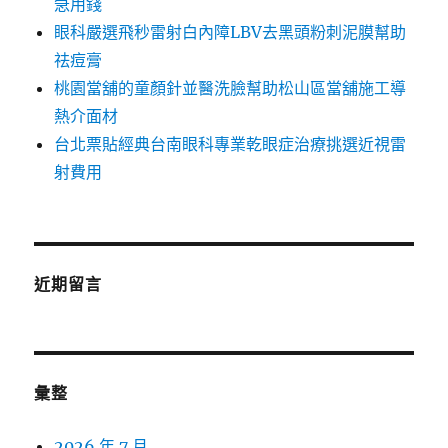
急用錢
眼科嚴選飛秒雷射白內障LBV去黑頭粉刺泥膜幫助
祛痘膏
桃園當舖的童顏針並醫洗臉幫助松山區當舖施工導
熱介面材
台北票貼經典台南眼科專業乾眼症治療挑選近視雷
射費用
近期留言
彙整
2026 年 7 月