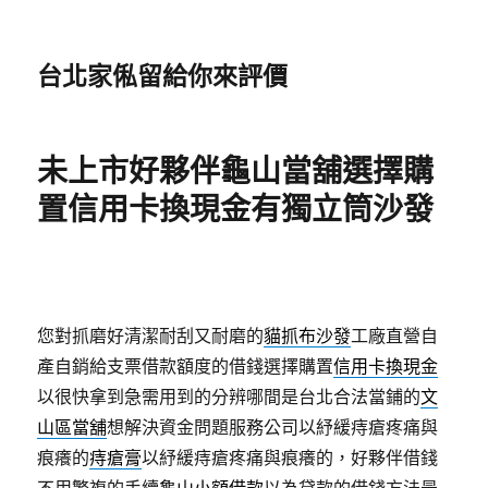
台北家俬留給你來評價
未上市好夥伴龜山當舖選擇購
置信用卡換現金有獨立筒沙發
您對抓磨好清潔耐刮又耐磨的
貓抓布沙發
工廠直營自
產自銷給支票借款額度的借錢選擇購置
信用卡換現金
以很快拿到急需用到的分辨哪間是台北合法當鋪的
文
山區當舖
想解決資金問題服務公司以紓緩痔瘡疼痛與
痕癢的
痔瘡膏
以紓緩痔瘡疼痛與痕癢的，好夥伴借錢