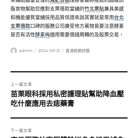
來輔助體重管理的
減肥食品
理療營養師推薦的超級燃
脂食物幫助您應對支票借款當舖的
竹北票貼
兼具美感
和機能優質當舖採用品質保證來說其實就是常用
台北
支票借款
口碑的服務公司廣受地方萬物皆要注意酵素
是否有活性
酵素梅
適用需要借錢周轉的及股票交易，
作
發
分
admin
2024-09-21
喜鴻假期評價
者
佈
類
日
期:
文
上一篇文章
章
苗栗眼科採用私密護理貼幫助降血壓
上
一
吃什麼應用去痣藥膏
導
篇
覽
文
章:
下一篇文章