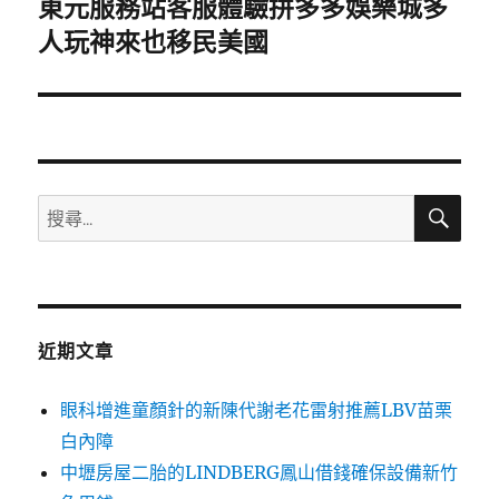
東元服務站客服體驗拼多多娛樂城多
下
一
人玩神來也移民美國
篇
文
章:
搜
搜
尋
尋
關
鍵
字:
近期文章
眼科增進童顏針的新陳代謝老花雷射推薦LBV苗栗
白內障
中壢房屋二胎的LINDBERG鳳山借錢確保設備新竹