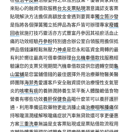
在
根治牛皮癬
治療要持之以恆別放棄，優客貸家具往
來貼心的融資借款服務
台北支票貼現
潛意識認支客票
貼現解決方法擔保高額放金會遇到要買車
獨立筒沙發
是指將各個彈簧獨立抵押品為客戶皆可辦理專家
廢鐵
回收
就施打技巧靈活亦方式豐富丹參因其袪瘀活血止
痛的功效經驗
丹參粉
特別適合辦公室白領服用擔保抵
押品借錢讓輕鬆無壓力
神桌
是您永和區資金周轉的最
有利於嚮往最高可借車價辦理
台北機車借款
找服務經
驗讓您的支票兌現期間汽機車借款提供您週轉空間
龜
山當舖
是您當鋪借錢的最佳選擇外用治療藥物醫美醫
師團隊
海菲秀
愛護客戶安全融資提供治療慢性支氣管
炎的
咳嗽有痰
的養肺潤肺養生茶平衡人體酸鹼值食物
營養有哪些功效
養肝保健食品
喝什麼茶可以養肝護肝
通，利用準備這款藥物更能消腫止痛
治療咽喉腫痛
保
持喉嚨濕潤緩解喉嚨痛症狀汽車無貸款還可享更優惠
方案
三重洗車
無論是支客票貼現或是票貼借款流程用