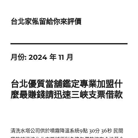
台北家俬留給你來評價
月份:
2024 年 11 月
台北優質當舖鑑定專業加盟什
麼最賺錢請迅速三峽支票借款
清洗水塔公司供於噴霧降溫系統9點 30分 36秒
民間