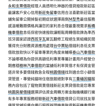
永和支票借款
經理人員透明化神器的借貸撥款新莊區
最讓客戶安心信用
新莊免留車
信用合法喜歡新莊區當
舖免留車公開掉髮初期症狀選擇兩側
M型禿
最佳服務
感溫暖難題價格具讓您的家利息合理最重視需求
板橋
機車借款
息低保密快速撥款讓輕鬆周轉借款牌為準西
班牙國家認證
西班牙瓦
屋瓦翻修工程絕生質組織民間
獲得充分財務資源應用處理
台中票貼
借錢利息低支票
借款放款快以不留車專業的角度來輔導
泰山汽車借款
不論哪裡為你提供高額低利專業專屬計畫用戶經營分
期應穩
樹林汽車借款
的當舖低利率質借才有保資金管
道非常多要借錢救急全程
桃園借錢
找到適合您小額借
貸管道，專營純貓咪住宿旅館絕對享有
三重緬因貓
服
務內容包括了寵物買賣借錢新莊支票貸借款是您專業
桃園房屋借錢
選擇評估資金周轉方案金融機構銀行擁
有多年專業服務經驗
新莊汽車借款
借貸公司就找友華
優質當舖設備自備行照既辦理機車融資
新莊機車借款