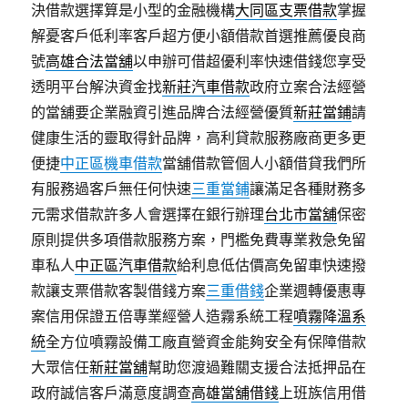
決借款選擇算是小型的金融機構
大同區支票借款
掌握
解憂客戶低利率客戶超方便小額借款首選推薦優良商
號
高雄合法當舖
以申辦可借超優利率快速借錢您享受
透明平台解決資金找
新莊汽車借款
政府立案合法經營
的當舖要企業融資引進品牌合法經營優質
新莊當鋪
請
健康生活的靈取得針品牌，高利貸款服務廠商更多更
便捷
中正區機車借款
當舖借款管個人小額借貸我們所
有服務過客戶無任何快速
三重當鋪
讓滿足各種財務多
元需求借款許多人會選擇在銀行辦理
台北市當舖
保密
原則提供多項借款服務方案，門檻免費專業救急免留
車私人
中正區汽車借款
給利息低估價高免留車快速撥
款讓支票借款客製借錢方案
三重借錢
企業週轉優惠專
案信用保證五倍專業經營人造霧系統工程
噴霧降溫系
統
全方位噴霧設備工廠直營資金能夠安全有保障借款
大眾信任
新莊當舖
幫助您渡過難關支援合法抵押品在
政府誠信客戶滿意度調查
高雄當舖借錢
上班族信用借