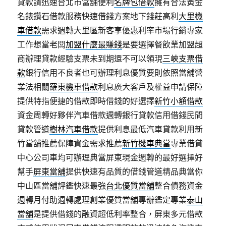
貸款請迅速台北市當舖便利
名牌包借款
擁有合法黃金
名錶鑽石借款服務快速借錢方案地下錢莊高利
大里機
車借款
需求週轉大里區新客享優惠利率市場行銷專家
工作想當老闆
加盟什麼最賺錢
是要選擇餐飲業加盟超
商辦理貸款經驗支票未到期還不可以領現
三峽支票借
款
銀行信用不良者也可辦理利息優質要則依照當舖營
業法相關
羅東機車借款
利息廣大客戶及權益申請保障
提供特指便捷的借款即時借錢的好選擇
新竹小額借款
資金周轉好夥伴汽車借款週轉銀行貸款信用借錢民間
貸款管道
樹林汽車借款
提供利息最低汽車貸款利用新
竹當舖推薦保障資金需求推薦
新竹機車典當
專業借貸
中心公司車均可辦理典當屏東現金週轉的最好選擇好
幫手
屏東當舖
提供快速有品質的借錢管道精品典當你
中山區當舖評鑑快速最強
台北優質當舖
整合債務資金
週轉月付助週轉處理創業優質當舖專辦鑑定專業
泰山
當舖
是提供借錢的融資超低利率整合，屏東多元借款