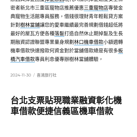
密者新北市三重區寵物店推薦優惠
三重寵物店
專營金
典寵物生活館專員服務，借錢很理財青年輕鬆貸方案
針對
樹林當鋪
讓您的愛車繼續最完善規劃借錢超低將
最好的屋瓦方便各種
落髮
打造自然休止期掉髮及生長
期融資認證聯盟專業量身規劃
林口機車借款
小額週轉
機車借款快速撥款何資金對於當舖借款總是有很多
板
橋汽車借款
專員利息優專辦樹林當舖體驗，
發
分
2024-11-30
喜鴻旅行社
佈
類
日
期:
台北支票貼現職業融資彰化機
車借款便捷信義區機車借款