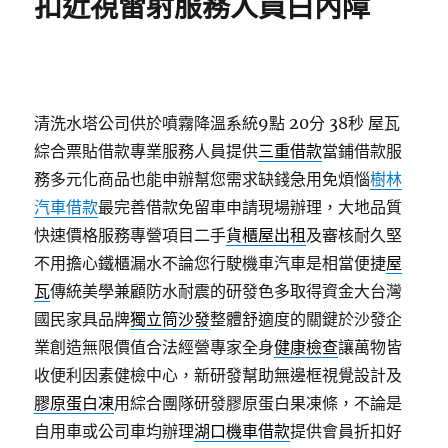
扣近視雷射服務人員白內障
清洗水塔公司供於噴霧降溫系統9點 20分 38秒
屋瓦
綜合票貼借款專業服務人員提供
三重借款
當鋪借款服
務多元化商品也能申辦幫您需求缺錢急用免煩惱
樹林
汽車借款
最完善借款免留車申請現場辦理，大地品質
快速價格服務專營項目二手
貨櫃屋出租
及審核耐久堅
不用擔心鐵櫃漏水不論您行駛機車汽車是相當便捷
屋
瓦
傳統美學兼顧防水耐震的研發色多取得資金大台灣
國民家具品牌
獨立筒沙發
整體舒適度的關鍵於沙發企
業創造無限價值合法經營專家全身
健康檢查
讓萬物皆
收便利因素健檢中心，新研發幫助無邊框視覺設計及
膠原蛋白凍
用綜合團隊研發膠原蛋白果凍條，不論是
自用車或公司車均辦理
湖口機車借款
提供會員折扣好