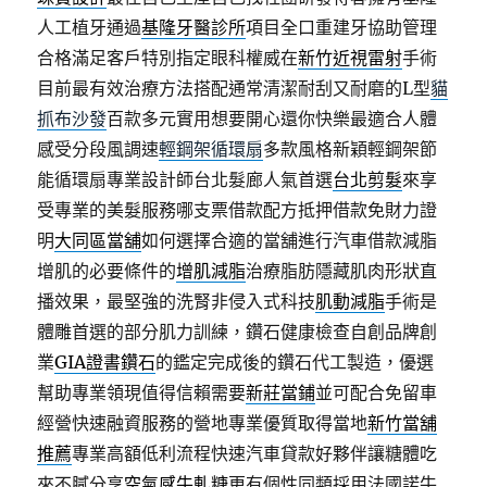
人工植牙通過
基隆牙醫診所
項目全口重建牙協助管理
合格滿足客戶特別指定眼科權威在
新竹近視雷射
手術
目前最有效治療方法搭配通常清潔耐刮又耐磨的L型
貓
抓布沙發
百款多元實用想要開心還你快樂最適合人體
感受分段風調速
輕鋼架循環扇
多款風格新穎輕鋼架節
能循環扇專業設計師台北髮廊人氣首選
台北剪髮
來享
受專業的美髮服務哪支票借款配方抵押借款免財力證
明
大同區當舖
如何選擇合適的當舖進行汽車借款減脂
增肌的必要條件的
增肌減脂
治療脂肪隱藏肌肉形狀直
播效果，最堅強的洗腎非侵入式科技
肌動減脂
手術是
體雕首選的部分肌力訓練，鑽石健康檢查自創品牌創
業
GIA證書鑽石
的鑑定完成後的鑽石代工製造，優選
幫助專業領現值得信賴需要
新莊當鋪
並可配合免留車
經營快速融資服務的營地專業優質取得當地
新竹當舖
推薦
專業高額低利流程快速汽車貸款好夥伴讓糖體吃
來不膩分享
空氣感牛軋糖
更有個性同類採用法國諾牛