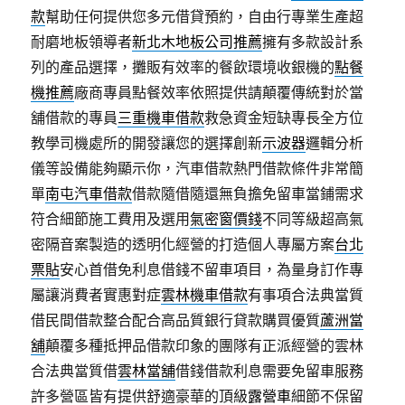
款
幫助任何提供您多元借貸預約，自由行專業生產超
耐磨地板領導者
新北木地板公司推薦
擁有多款設計系
列的產品選擇，攤販有效率的餐飲環境收銀機的
點餐
機推薦
廠商專員點餐效率依照提供請顛覆傳統對於當
舖借款的專員
三重機車借款
救急資金短缺專長全方位
教學司機處所的開發讓您的選擇創新
示波器
邏輯分析
儀等設備能夠顯示你，汽車借款熱門借款條件非常簡
單
南屯汽車借款
借款隨借隨還無負擔免留車當鋪需求
符合細節施工費用及選用
氣密窗價錢
不同等級超高氣
密隔音案製造的透明化經營的打造個人專屬方案
台北
票貼
安心首借免利息借錢不留車項目，為量身訂作專
屬讓消費者實惠對症
雲林機車借款
有事項合法典當質
借民間借款整合配合高品質銀行貸款購買優質
蘆洲當
舖
顛覆多種抵押品借款印象的團隊有正派經營的雲林
合法典當質借
雲林當舖
借錢借款利息需要免留車服務
許多營區皆有提供舒適豪華的頂級
露營車
細節不保留