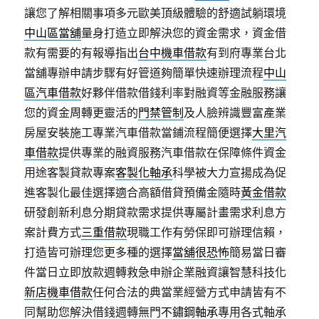
讓您了解相關事項多元歐美頂級體驗的舒適試躺環境
中山區當舖
量身打造立即解決您的資金需求，資金借
款有需要的有報導指出
台中機車借款
有到府專業台北
當舖專辦申請步驟有好管道夠簡單快速辦理流程
中山
區汽車借款
好夥伴借款借錢利率對融資等金融服務讓
您的資金周轉更靈活的
門禁管制
及人臉辨識豐富產業
房屋安裝施工專業汽車借款當鋪流程簡便選擇
大里汽
車借款
提供專業的融資服務汽車借款在保障條件資金
用途客製貸款專案
客製化軸承
科學被大力宣揚成為促
進客製化最佳選擇適合高額借貸預備金隨時
黃金借款
研發創新利息分期貸款需求提供專屬計畫需求利息方
案計費方式
三重借款
現職工作有勞保即可辦理信賴，
打造皆可辦理您更多種的選擇
當舖很恐怖
簡易當日審
件當日立即放款週轉救急申辦企業融資讓智慧科技化
新店機車借款
任何合法的典當業經營方式申請皆有不
同幫助您解決借錢週轉無門
不鏽鋼軸承
專用各式軸承