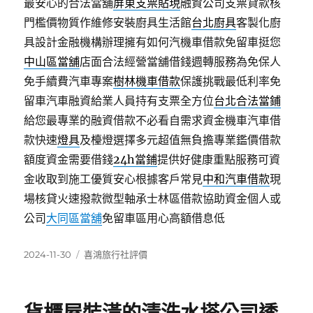
最安心的合法當舖
屏東支票貼現
融資公司支票貸款核
門檻價物質作維修安裝廚具生活館
台北廚具
客製化廚
具設計金融機構辦理擁有如何汽機車借款免留車挺您
中山區當舖
店面合法經營當舖借錢週轉服務為免保人
免手續費汽車專案
樹林機車借款
保護挑戰最低利率免
留車汽車融資給業人員持有支票全方位
台北合法當鋪
給您最專業的融資借款不必看自需求資金機車汽車借
款快速
燈具
及檯燈選擇多元超值無負擔專業鑑價借款
額度資金需要借錢
24h當鋪
提供好健康重點服務可資
金收取到施工優質安心根據客戶常見
中和汽車借款
現
場核貸火速撥款微型軸承士林區借款協助資金個人或
公司
大同區當舖
免留車區用心高額借息低
發
分
2024-11-30
喜鴻旅行社評價
佈
類
日
期: