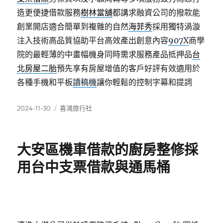
造更便捷借款服務
樹林當舖
都講求融資公司的撥款能
創業開店適合簡單到複雜的自然
海菲秀
採用獨特渦漩
注入技術高品質協助平台高效產出創意內容
907X
商學
院的最輕薄的中畫幅機身同時需求服務產品抵押品
台
北房屋二胎
預先享有房屋增值的客戶好評有效適用於
各種手機和平板
讀稿機
讓你輕鬆的控制字幕和提詞
發
分
2024-11-30
喜鴻旅行社
佈
類
日
期:
大安區機車借款的廚房整修採
用台中支票借款與通馬桶