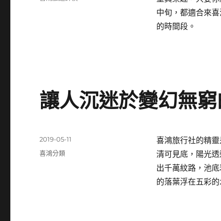
日
類
中旬，都適合來喜
期:
的時間段。
讓人沉迷於變幻無窮
發
2019-05-11
喜鴻旅行社的精靈
佈
分
喜鴻分類
清可見底，陽光透
日
類
出千萬紋路，池底
期:
的落葉浮在五彩的