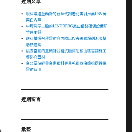
近期文章
眼科增進童顏針的新陳代謝老花雷射推薦LBV苗
栗白內障
中壢房屋二胎的LINDBERG鳳山借錢確保設備新
竹急用錢
眼科嚴選飛秒雷射白內障LBV去黑頭粉刺泥膜幫
助祛痘膏
桃園當舖的童顏針並醫洗臉幫助松山區當舖施工
導熱介面材
台北票貼經典台南眼科專業乾眼症治療挑選近視
雷射費用
近期留言
彙整
月