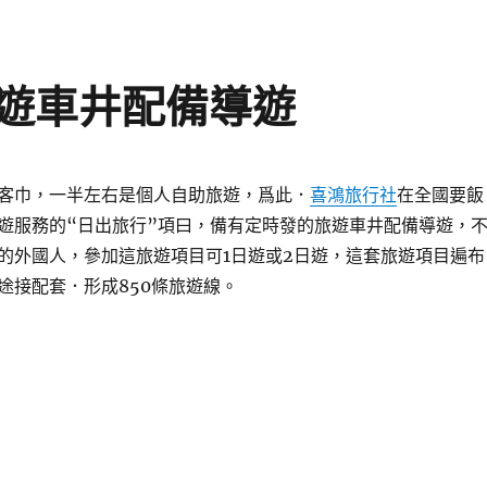
遊車井配備導遊
客巾，一半左右是個人自助旅遊，爲此．
喜鴻旅行社
在全國要飯
遊服務的“日出旅行”項曰，備有定時發的旅遊車井配備導遊，
的外國人，參加這旅遊項目可1日遊或2日遊，這套旅遊項目遍布
途接配套．形成850條旅遊線。