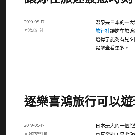
發
2019-05-17
溫泉是日本的一大
佈
分
喜鴻旅行社
旅行社
讓妳在旅途
日
類
選擇了能夠看見夕
期:
點擊查看更多。
逐樂喜鴻旅行可以遊
發
2019-05-17
日本最大的一個旅
佈
分
喜鴻旅遊評價
童真樂趣，只要你