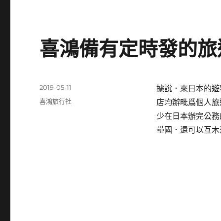
喜鴻備有定時發的旅
發
2019-05-11
據說．來日本的遊
佈
分
喜鴻旅行社
店均辦毗爲個人旅
日
類
少在日本辦完公務
期:
壘國．還可以互木