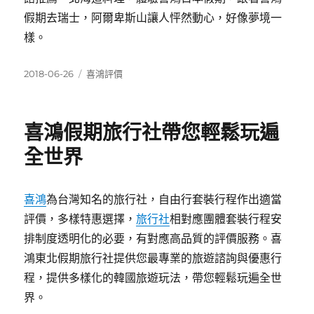
假期去瑞士，阿爾卑斯山讓人怦然動心，好像夢境一
樣。
發
分
2018-06-26
喜鴻評價
佈
類
日
期:
喜鴻假期旅行社帶您輕鬆玩遍
全世界
喜鴻
為台灣知名的旅行社，自由行套裝行程作出適當
評價，多樣特惠選擇，
旅行社
相對應團體套裝行程安
排制度透明化的必要，有對應高品質的評價服務。喜
鴻東北假期旅行社提供您最專業的旅遊諮詢與優惠行
程，提供多樣化的韓國旅遊玩法，帶您輕鬆玩遍全世
界。