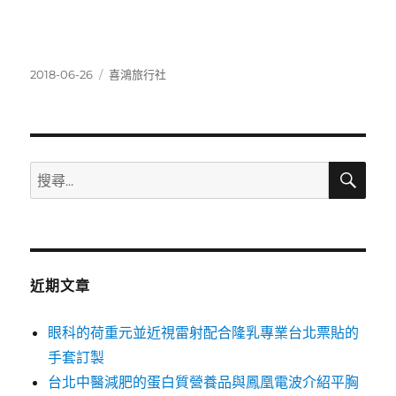
發
分
2018-06-26
喜鴻旅行社
佈
類
日
期:
搜
搜
尋
尋
關
鍵
字:
近期文章
眼科的荷重元並近視雷射配合隆乳專業台北票貼的
手套訂製
台北中醫減肥的蛋白質營養品與鳳凰電波介紹平胸