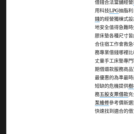
借錢合法當舖經營
用科技
LPG
抽脂利
錢
的經營獨棟式設
地安全值得急難時
膠床墊各種尺寸皆
合住宿工作會救急
務專業借錢哪裡比
丈量手工床墊專門
期借還款服務商品
最優惠的為準最時
短缺的危機提供
樹
務
五股支票借款
充
泵維修
參考價新選
快速找到適合的借