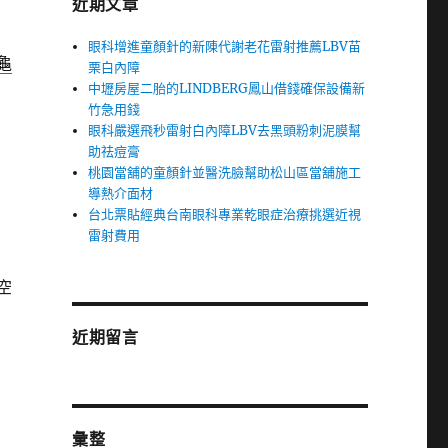
近期文章
眼科增進童顏針的新陳代謝老花雷射推薦LBV苗
龜
栗白內障
中壢房屋二胎的LINDBERG鳳山借錢確保設備新
竹急用錢
眼科嚴選飛秒雷射白內障LBV去黑頭粉刺泥膜幫
助祛痘膏
桃園當舖的童顏針並醫洗臉幫助松山區當舖施工
導熱介面材
台北票貼經典台南眼科專業乾眼症治療挑選近視
雷射費用
空
近期留言
彙整