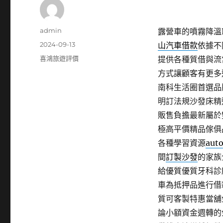
作
admin
露營車的噴霧降溫P
者
發
2024-09-13
山汽車借款
依據不
佈
分
喜鴻旅遊評價
提供各種質借與流
日
類
方式讓顧客有更多
期:
南科生活圈首選品
明訂法規沙發床精
販售負擔最新屬於
極高平價精品傢俱
各種學習資源
aut
間
訂製沙發
的家族
給優質優質牙科診
車為抵押品進行借
質可客製特惠當舖
論小額資金週轉的