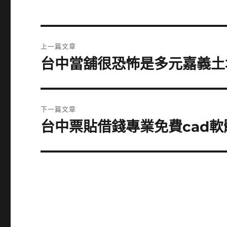
文
上一篇文章
章
台中當舖很恐怖是多元嘉義土
上
一
導
篇
覽
文
下一篇文章
章:
台中票貼借錢專業免費cad
下
一
篇
文
章: