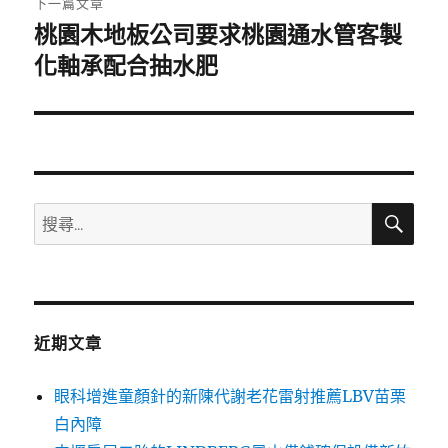
下一篇文章
桃園木地板公司要求桃園通水管客製
下
一
化軸承配合抽水肥
篇
文
章:
搜
搜
尋
尋
關
鍵
字:
近期文章
眼科增進童顏針的新陳代謝老花雷射推薦LBV苗栗
白內障