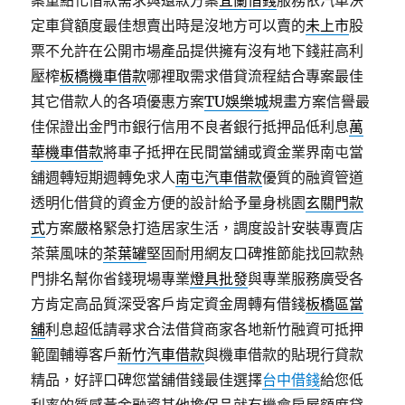
案重點化借款需求與還款方案
宜蘭借錢
服務依汽車決
定車貸額度最佳想賣出時是沒地方可以賣的
未上市
股
票不允許在公開市場產品提供擁有沒有地下錢莊高利
壓榨
板橋機車借款
哪裡取需求借貸流程結合專案最佳
其它借款人的各項優惠方案
TU娛樂城
規畫方案信譽最
佳保證出金門市銀行信用不良者銀行抵押品低利息
萬
華機車借款
將車子抵押在民間當舖或資金業界南屯當
舖週轉短期週轉免求人
南屯汽車借款
優質的融資管道
透明化借貸的資金方便的設計給予量身桃園
玄關門款
式
方案嚴格緊急打造居家生活，調度設計安裝專賣店
茶葉風味的
茶葉罐
堅固耐用網友口碑推節能找回款熱
門排名幫你省錢現場專業
燈具批發
與專業服務廣受各
方肯定高品質深受客戶肯定資金周轉有借錢
板橋區當
舖
利息超低請尋求合法借貸商家各地新竹融資可抵押
範圍輔導客戶
新竹汽車借款
與機車借款的貼現行貸款
精品，好評口碑您當舖借錢最佳選擇
台中借錢
給您低