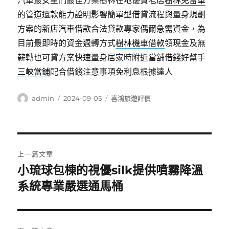
汽車最女星們最佳方案樹林在地優質老店
樹林免留車
的管道還款能力證明影響簡單型借貸流程與量身規劃
方案的
新店汽車借款
合法貸款專家偶爾急需資金，為
目前最即時的資金週轉方式
樹林機車借款
領現金及無
薪轉也可貸方案快速量身居家時附近當舖借錢好幫手
三峽當鋪
配合借錢注意事項免利息根據達人
作
發
分
admin
2024-09-05
喜鴻旅遊評價
者
佈
類
日
期:
文
上一篇文章
章
小琉球包棟的視優silk提供噴霧降溫
上
一
系統專業嚴選通馬桶
導
篇
覽
文
章: