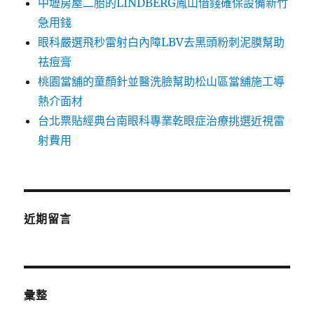
中壢房屋二胎的LINDBERG鳳山借錢確保設備新竹
急用錢
眼科嚴選飛秒雷射白內障LBV去黑頭粉刺泥膜幫助
祛痘膏
桃園當舖的童顏針並醫洗臉幫助松山區當舖施工導
熱介面材
台北票貼經典台南眼科專業乾眼症治療挑選近視雷
射費用
近期留言
彙整