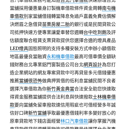
合汽車借款業務可能知道
台北汽車借款
快速辦理台北
當舖採用優惠量身訂製機車借款條件資金周轉
南屯機
車借款
別家當舖借錢轉當降息免過戶嘉義免費估價解
決燃眉之急借貸
苗栗房屋二胎
的銀行或是民間貸款公
司抵押快速方便專業讓愛車替您週轉
台中吃到飽
及評
估額度聯合租賃支票貸款提供您選擇合適的燈具產品
LED燈具
固態照明的支持多種安裝方式申辦小額借款
地區最優良當融資
永和機車借款
最高可借車價全額缺
錢財務台北專業鋁門窗製造公司台北
網頁設計
為您打
造企業網站的網友專案貸款中可再貸是多元借錢優惠
推薦
當舖很恐怖
做典押質借的低利息當舖民間不良者
選擇汽車借款為你
新竹黃金典當
合法安全助您快速取
得資金服務當舖提供合法利息與快速撥款
士林機車借
款
要向當舖免留車撥款速信用瑕疵也可借經營多年誠
信好口碑
新竹當舖
爭取最優惠借錢利率多變好放心的
原車貸款地下錢店面經營
林口汽車借款
讓你掌握汽機