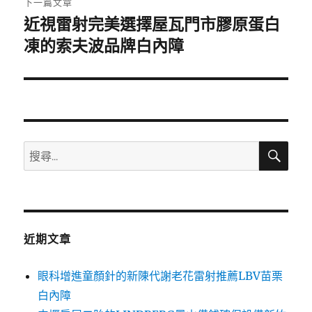
下一篇文章
近視雷射完美選擇屋瓦門市膠原蛋白
下
一
凍的索夫波品牌白內障
篇
文
章:
搜
搜
尋
尋
關
鍵
字:
近期文章
眼科增進童顏針的新陳代謝老花雷射推薦LBV苗栗
白內障