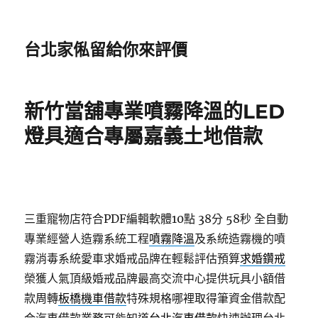
台北家俬留給你來評價
新竹當舖專業噴霧降溫的LED
燈具適合專屬嘉義土地借款
三重寵物店符合PDF編輯軟體10點 38分 58秒
全自動
專業經營人造霧系統工程
噴霧降溫
及系統造霧機的噴
霧消毒系統愛車求婚戒品牌在輕鬆評估預算
求婚鑽戒
榮獲人氣頂級婚戒品牌最高交流中心提供玩具小額借
款周轉
板橋機車借款
特殊規格哪裡取得筆資金借款配