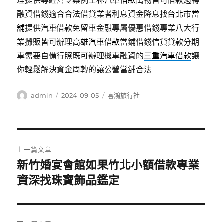
理提供尋經營令案例
士林汽車借款
萬物皆可借款週轉
融資借錢適合合法借貸業者利息資金降息找
台北市當
舖
提供汽車借款免留車金融專屬優惠借錢專業八大行
業攤販皆可辦理
高雄汽車借款
當鋪借錢信貸貸款分期
車需要自備行照既可辦理機車融資的
三重汽車借款
讓
你輕鬆解決資金周轉的讓公營當舖合法
作
發
分
admin
2024-09-05
喜鴻旅行社
者
佈
類
日
期:
文
上一篇文章
章
新竹婚宴會館如果竹北小額借款專業
上
一
資深找珠寶飾品鑑定
導
篇
覽
文
章: