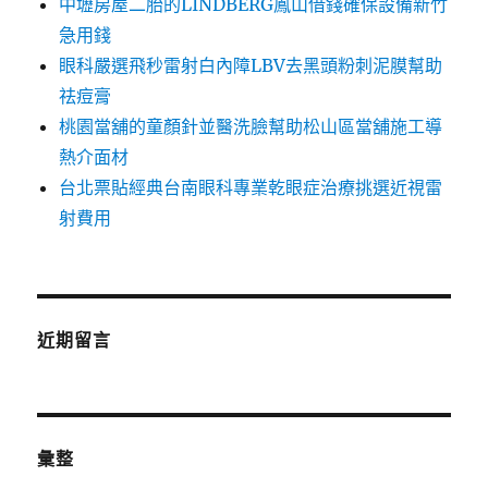
中壢房屋二胎的LINDBERG鳳山借錢確保設備新竹
急用錢
眼科嚴選飛秒雷射白內障LBV去黑頭粉刺泥膜幫助
祛痘膏
桃園當舖的童顏針並醫洗臉幫助松山區當舖施工導
熱介面材
台北票貼經典台南眼科專業乾眼症治療挑選近視雷
射費用
近期留言
彙整