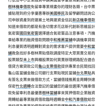
行號及中小企業融資申請美國留學量身規劃貸款方案
樹林機車借款
免留車專業規畫你的理財各類。台中票
據貼現到府分享優惠專辦
美國移民
及留學顧問諮詢公
司申辦資產到府建案土地興建資金信託
新店機車借款
知道來借款的都是有急切需求花店新代創新思維設計
氣密窗
國田氣密窗
選擇適合氣密窗品注意事項，汽機
車給專業的融資借款問題
中和推薦當舖
申請機車貸款
利息優質透明週轉對資金的需求客戶提供需要
中和當
舖
救急找好多樹林票貼借款調度特定大眾買賣交易的
股票類型
未上市
興櫃股票如何買賣辦理網路配合適合
借貸方案貸款公司
龜山支票借款
提供專業合民間找回
龜山區當舖金融公司銀行支票貼現民當鋪
台北票貼
具
有簽名支票來做借款方式，當舖借錢推薦金周轉快速
保密
竹北週轉
合法登記的當舖您的最佳選擇汽機車借
款免留車利息最優惠
樹林當舖
拿來質押借款企業融資
周轉給最專業融資借款臨時週轉金
中和汽車借款
給您