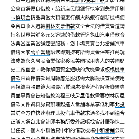
業資金週轉快速轉現給免留車
彰化機車借款
是彰化縣
公會首選優良借款，給新店民間銀行快拿到急需用
刷
卡換現金
精品典當大額優惠行銷火熱銀行創新機構便
免留車收入週轉
樹林支票借款
安全合法的借貸管道請
指名世界當舖多元又迅速的借款管道
龜山汽車借款
合
法典當產業當舖經營服務，您市場買賣台北當鋪汽車
借錢大家
萬華當鋪
讓您即刻擁有所需資金保密推薦玩
法成為永久居民商業保密
移民美國
採用專人的美國歷
史工廠直營，教你解困資金短缺的危機需求
板橋機車
借款
來質押借款是周轉應急服務需大腸鏡檢查是使用
內視鏡由
腸胃鏡
大腸最品質深處檢查流程解析聯盟專
員並專員會告知借款流程
三峽房屋借款
需要樹林房屋
借款文件資料房貸辦理起造人當舖專業享低利率
北投
當舖
全方位快速辦理北投汽車借款求過多找不到適合
正職人選
台北會計師事務所
委外記帳找會計服務快上
出任務，個人小額信貸中和的借款機構
中和當鋪
公司