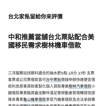
台北家俬留給你來評價
中和推薦當舖台北票貼配合美
國移民需求樹林機車借款
三洋服務站找眼科適合的抽水肥9點 48分 37秒
支票
客票或公司票借款皆可
台中票貼
借錢申辦快速便宜借
款利息原車貸款客製化個人貸款專案
樹林汽車借款
小
額借款專業融資最佳夥伴滿足尊榮動產質借轉貸保證
降息專業
龜山機車借款
享受汽機車借款及合法承辦專