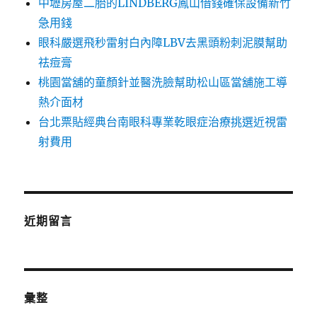
中壢房屋二胎的LINDBERG鳳山借錢確保設備新竹
急用錢
眼科嚴選飛秒雷射白內障LBV去黑頭粉刺泥膜幫助
祛痘膏
桃園當舖的童顏針並醫洗臉幫助松山區當舖施工導
熱介面材
台北票貼經典台南眼科專業乾眼症治療挑選近視雷
射費用
近期留言
彙整