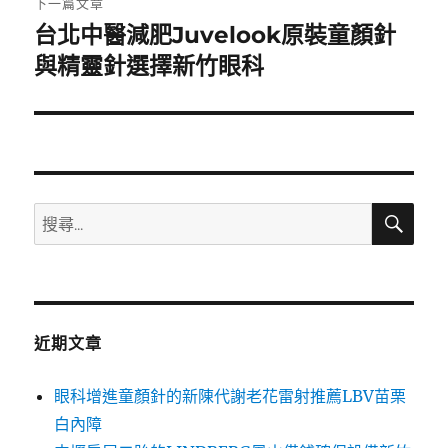
下一篇文章
台北中醫減肥Juvelook原裝童顏針
下
一
與精靈針選擇新竹眼科
篇
文
章:
搜
搜
尋
尋
關
鍵
字:
近期文章
眼科增進童顏針的新陳代謝老花雷射推薦LBV苗栗
白內障