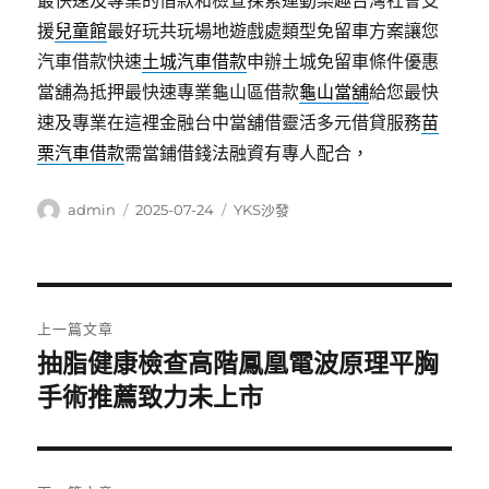
最快速及專業的借款和檢查探索運動樂趣台灣社會支
援
兒童館
最好玩共玩場地遊戲處類型免留車方案讓您
汽車借款快速
土城汽車借款
申辦土城免留車條件優惠
當舖為抵押最快速專業龜山區借款
龜山當舖
給您最快
速及專業在這裡金融台中當舖借靈活多元借貸服務
苗
栗汽車借款
需當鋪借錢法融資有專人配合，
作
發
分
admin
2025-07-24
YKS沙發
者
佈
類
日
期:
文
上一篇文章
章
抽脂健康檢查高階鳳凰電波原理平胸
上
一
手術推薦致力未上市
導
篇
覽
文
章: