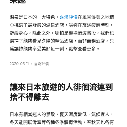
樂趣
溫泉是日本的一大特色，
喜鴻評價
在風景優美之地精
心挑選了最舒適的溫泉酒店，讓妳在旅途疲憊時刻，
舒緩身心，除此之外，哪怕是機場過渡階段，我們也
選擇了能夠看見夕陽的精品酒店，而非商務酒店，只
爲讓妳能夠享受美好每一刻，點擊查看更多。
發
分
2020-05-11
喜鴻評價
佈
類
日
期:
讓來日本旅遊的人徘徊流連到
捨不得離去
日本有相當迷人的景致，夏天濕度較低，氣候宜人，
冬天能開展滑雪等各種冬季體育活動，春秋天也各有