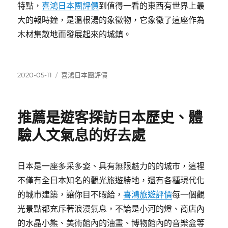
特點，
喜鴻日本團評價
到值得一看的東西有世界上最
大的報時鐘，是溫根湯的象徵物，它象徵了這座作為
木材集散地而發展起來的城鎮。
發
分
2020-05-11
喜鴻日本團評價
佈
類
日
期:
推薦是遊客探訪日本歷史、體
驗人文氣息的好去處
日本是一座多采多姿、具有無限魅力的的城市，這裡
不僅有全日本知名的觀光旅遊勝地，還有各種現代化
的城市建築，讓你目不暇給，
喜鴻旅遊評價
每一個觀
光景點都充斥著浪漫氣息，不論是小河的燈、商店內
的水晶小熊、美術館內的油畫、博物館內的音樂盒等