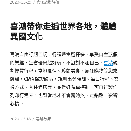
發
分
2020-05-29
喜鴻旅遊評價
佈
類
日
期:
喜鴻帶你走遍世界各地，體驗
異國文化
喜鴻自由行超值玩，行程豐富選擇多，享受自主渡假
的樂趣，狂省優惠超好玩，不訂對不起自己，
喜鴻
規
劃優質行程，當地風情、珍饌美食、瘋狂購物等您來
體驗，CP值保證破表，規劃出發時間、每日行程、交
通方式、入住酒店等，並做好預算控制，可自行製作
列印行程表，也到當地才不會霧煞煞、走錯路、影響
心情。
發
分
2020-05-18
喜鴻分類
佈
類
日