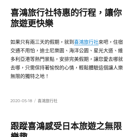
期:
喜鴻旅行社特惠的行程，讓你
旅遊更快樂
如果只有兩三天的假期，就到
喜鴻旅行社
來吧，住宿
交通不用怕，迪士尼樂園、海洋公園、星光大道、維
多利亞港等熱門景點，安排完美假期，讓您愛去哪就
去哪，只需保持著愉悅的心情，輕鬆體驗這個讓人樂
無限的獨特之地！
發
分
2020-05-18
喜鴻旅行社
佈
類
日
期:
跟蹤喜鴻感受日本旅遊之無限