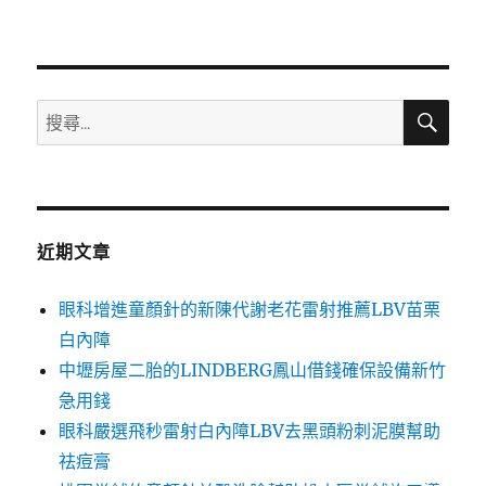
佈
類
日
期:
搜
搜
尋
尋
關
鍵
字:
近期文章
眼科增進童顏針的新陳代謝老花雷射推薦LBV苗栗
白內障
中壢房屋二胎的LINDBERG鳳山借錢確保設備新竹
急用錢
眼科嚴選飛秒雷射白內障LBV去黑頭粉刺泥膜幫助
祛痘膏