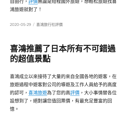
自由行，
評價
無論是短程國外旅遊，想輕松旅遊找喜
鴻旅遊就對了！
發
分
2020-05-29
喜鴻旅行社評價
佈
類
日
期:
喜鴻推薦了日本所有不可錯過
的超值景點
喜鴻成立以來接待了大量的來自全國各地的遊客，在
旅遊過程中遊客對公司的導遊及工作人員給予的高度
的認可，
喜鴻旅遊
為了您的高
評價
，大小事情替各位
設想到了，絕對讓您值回票價，有最充足豐富的回
憶。