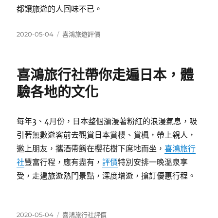
都讓旅遊的人回味不已。
發
分
2020-05-04
喜鴻旅遊評價
佈
類
日
期:
喜鴻旅行社帶你走遍日本，體
驗各地的文化
每年3、4月份，日本整個瀰漫著粉紅的浪漫氣息，吸
引著無數遊客前去觀賞日本賞櫻、賞楓，帶上親人，
邀上朋友，攜酒帶餚在櫻花樹下席地而坐，
喜鴻旅行
社
豐富行程，應有盡有，
評價
特別安排一晚溫泉享
受，走遍旅遊熱門景點，深度增遊，搶訂優惠行程。
發
分
2020-05-04
喜鴻旅行社評價