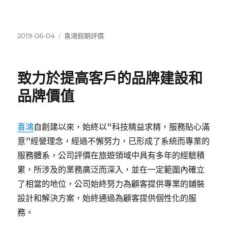
發
分
2019-06-04
喜鴻假期評價
佈
類
日
期:
致力於提高客戶的品牌建設和
品牌價值
喜鴻
自創建以來，始終以“科技精益求精，服務貼心滿
意”經營理念，經過不懈努力，已形成了系統而專業的
服務體系，公司評價在旅遊領域中具有多年的經驗積
累，所涉及的業務廣泛而深入，並在一定範圍內確立
了相當的地位，公司始終努力為顧客提供專業的鋪裝
設計和解決方案，始終通過為顧客提供個性化的服
務。