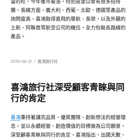
當的旺，今年後市看漲，特別是釜山會有很多招待
團，長線方面，義大利、西葡、北歐、德國等產品的
詢問度高，喜鴻取得直飛的華航、長榮，以及外籍的
土航、阿聯酋等航空公司的機位，全力包裝各路線的
產品。
發
分
2019-06-21
喜鴻旅行社
佈
類
日
期:
喜鴻旅行社深受顧客青睞與同
行的肯定
喜鴻
秉持著講究品質、優質團隊、創新想法的經營理
念，並以永續經營、創造價值的目標做為公司願景，
深受顧客青睞與同行的肯定，喜鴻指出，出國天數、