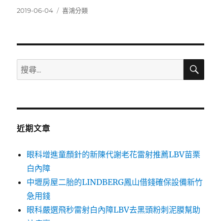
發
分
2019-06-04
喜鴻分類
佈
類
日
期:
搜
搜
尋
尋
關
鍵
字:
近期文章
眼科增進童顏針的新陳代謝老花雷射推薦LBV苗栗
白內障
中壢房屋二胎的LINDBERG鳳山借錢確保設備新竹
急用錢
眼科嚴選飛秒雷射白內障LBV去黑頭粉刺泥膜幫助