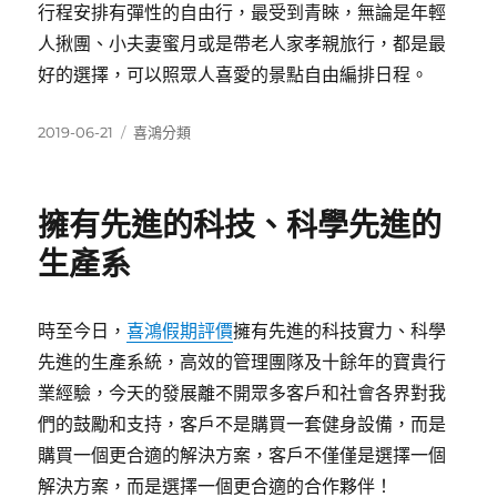
行程安排有彈性的自由行，最受到青睞，無論是年輕
人揪團、小夫妻蜜月或是帶老人家孝親旅行，都是最
好的選擇，可以照眾人喜愛的景點自由編排日程。
發
分
2019-06-21
喜鴻分類
佈
類
日
期:
擁有先進的科技、科學先進的
生產系
時至今日，
喜鴻假期評價
擁有先進的科技實力、科學
先進的生產系統，高效的管理團隊及十餘年的寶貴行
業經驗，今天的發展離不開眾多客戶和社會各界對我
們的鼓勵和支持，客戶不是購買一套健身設備，而是
購買一個更合適的解決方案，客戶不僅僅是選擇一個
解決方案，而是選擇一個更合適的合作夥伴！