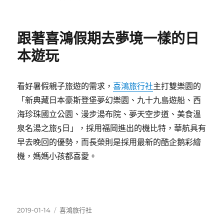
佈
類
日
期:
跟著喜鴻假期去夢境一樣的日
本遊玩
看好暑假親子旅遊的需求，
喜鴻旅行社
主打雙樂園的
「新典藏日本豪斯登堡夢幻樂園、九十九島遊船、西
海珍珠國立公園、漫步湯布院、夢天空步道、美食溫
泉名湯之旅5日」，採用福岡進出的機比特，華航具有
早去晚回的優勢，而長榮則是採用最新的酷企鹅彩繪
機，媽媽小孩都喜愛。
發
分
2019-01-14
喜鴻旅行社
佈
類