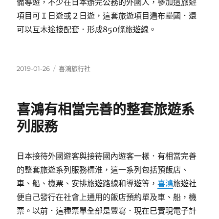
備導遊，不少在日本辦完公務的外國人，參加這旅遊
項目可Ｉ日遊或２日遊，這套旅遊項目遍布壘國．還
可以互木途接配套．形成850條旅遊線。
發
分
2019-01-26
喜鴻旅行社
佈
類
日
期:
喜鴻有相當完善的整套旅遊系
列服務
日本接待外國遊客與接待國內遊客一樣．有相當完善
的整套旅遊系列服務標淮，這一系列包括預飯店、
車、船、機票、安排旅遊路線和導遊等，
喜鴻
旅遊社
便自己發行在社會上通用的飯店預約單及車、船，機
票。以前．這種票單全部是豐寫．現在巳實現電子計