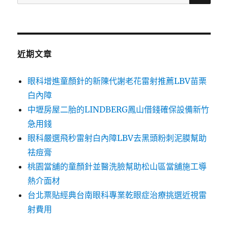
尋
關
鍵
字:
近期文章
眼科增進童顏針的新陳代謝老花雷射推薦LBV苗栗
白內障
中壢房屋二胎的LINDBERG鳳山借錢確保設備新竹
急用錢
眼科嚴選飛秒雷射白內障LBV去黑頭粉刺泥膜幫助
祛痘膏
桃園當舖的童顏針並醫洗臉幫助松山區當舖施工導
熱介面材
台北票貼經典台南眼科專業乾眼症治療挑選近視雷
射費用