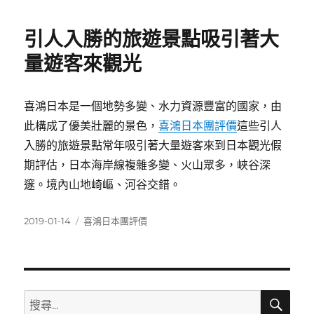
日
期:
引人入勝的旅遊景點吸引著大
量遊客來觀光
喜鴻日本是一個地勢多變、水力資源豐富的國家，由
此構成了優美壯麗的景色，
喜鴻日本團評價
這些引人
入勝的旅遊景點常年吸引著大量遊客來到日本觀光假
期評估，日本海岸線複雜多變、火山眾多，峽谷深
邃。境內山地崎嶇、河谷交錯。
發
分
2019-01-14
喜鴻日本團評價
佈
類
日
期:
搜
搜
尋