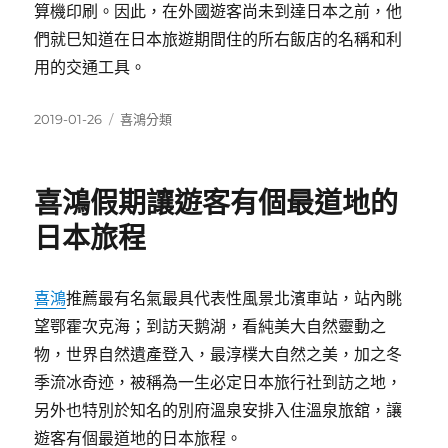
算機印刷。因此，在外國遊客尚未到達日本之前，他
們就巳知道在日本旅遊期間住的所右飯店的名稱和利
用的交通工具。
發
分
2019-01-26
喜鴻分類
佈
類
日
期:
喜鴻假期讓遊客有個最道地的
日本旅程
喜鴻
推薦最有名氣最具代表性風景北濱車站，站內眺
望鄂霍次克海；到訪天鹅湖，看純美大自然靈動之
物，世界自然遺產登入，最淳樸大自然之美，加之冬
季流冰奇迹，被稱為一生必定日本旅行社到訪之地，
另外也特別於知名的別府溫泉安排入住溫泉旅舘，讓
遊客有個最道地的日本旅程。