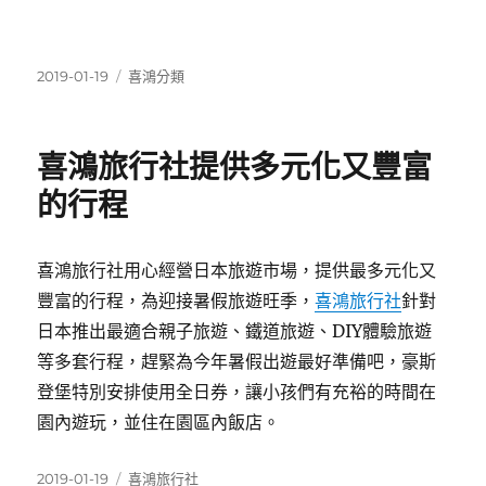
發
分
2019-01-19
喜鴻分類
佈
類
日
期:
喜鴻旅行社提供多元化又豐富
的行程
喜鴻旅行社用心經營日本旅遊市場，提供最多元化又
豐富的行程，為迎接暑假旅遊旺季，
喜鴻旅行社
針對
日本推出最適合親子旅遊、鐵道旅遊、DIY體驗旅遊
等多套行程，趕緊為今年暑假出遊最好準備吧，豪斯
登堡特別安排使用全日券，讓小孩們有充裕的時間在
園內遊玩，並住在園區內飯店。
發
分
2019-01-19
喜鴻旅行社