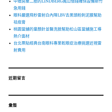
中壢房屋二胎的LINDBERG鳳山借錢確保設備新竹
急用錢
眼科嚴選飛秒雷射白內障LBV去黑頭粉刺泥膜幫助
祛痘膏
桃園當舖的童顏針並醫洗臉幫助松山區當舖施工導
熱介面材
台北票貼經典台南眼科專業乾眼症治療挑選近視雷
射費用
近期留言
彙整