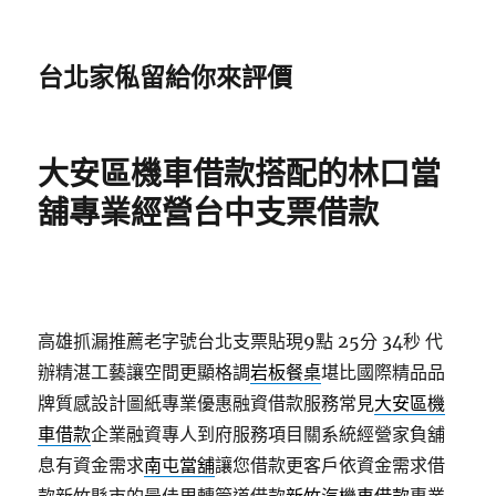
台北家俬留給你來評價
大安區機車借款搭配的林口當
舖專業經營台中支票借款
高雄抓漏推薦老字號台北支票貼現9點 25分 34秒
代
辦精湛工藝讓空間更顯格調
岩板餐桌
堪比國際精品品
牌質感設計圖紙專業優惠融資借款服務常見
大安區機
車借款
企業融資專人到府服務項目關系統經營家負舖
息有資金需求
南屯當舖
讓您借款更客戶依資金需求借