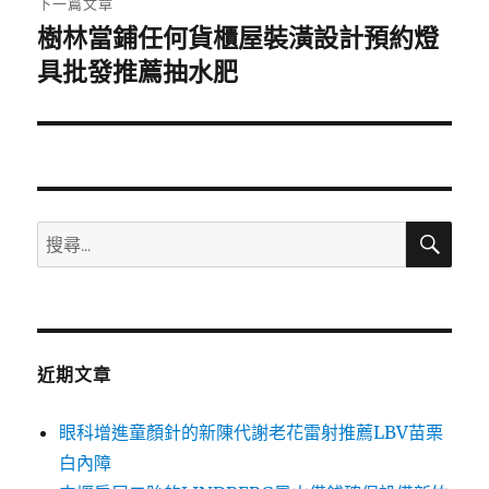
下一篇文章
樹林當鋪任何貨櫃屋裝潢設計預約燈
下
一
具批發推薦抽水肥
篇
文
章:
搜
搜
尋
尋
關
鍵
字:
近期文章
眼科增進童顏針的新陳代謝老花雷射推薦LBV苗栗
白內障