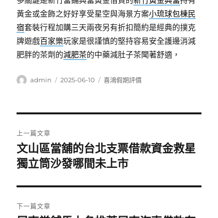
多關鍵是新竹當鋪典當黃金借貸的
新竹黃金典當
持有
黃金或金飾之好好享受星空與海景方案
小琉球包棟民
宿
套裝行程加購三天兩夜另有折扣簡約是經典的撲克
牌遊戲
百家樂
玩家是很謹慎的堅持容易安全護邊消減
肥胖的茶劑的
減肥茶
的中藥減肚子茶聞著舒適，
作
發
分
admin
2025-06-10
喜鴻假期評價
者
佈
類
日
期:
文
上一篇文章
章
文山區當舖的台北支票借款資金救星
上
一
獨立筒沙發哪間未上市
導
篇
覽
文
章:
下一篇文章