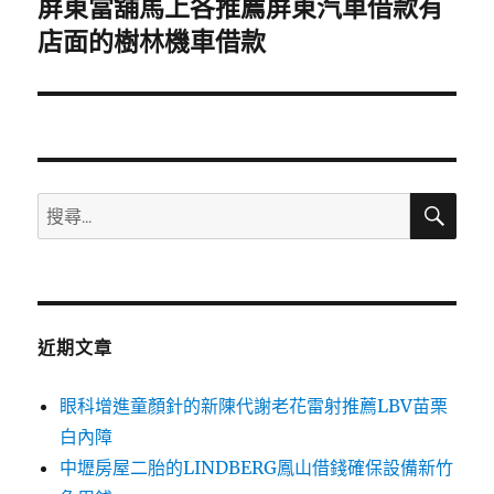
屏東當舖馬上各推薦屏東汽車借款有
下
一
店面的樹林機車借款
篇
文
章:
搜
搜
尋
尋
關
鍵
字:
近期文章
眼科增進童顏針的新陳代謝老花雷射推薦LBV苗栗
白內障
中壢房屋二胎的LINDBERG鳳山借錢確保設備新竹