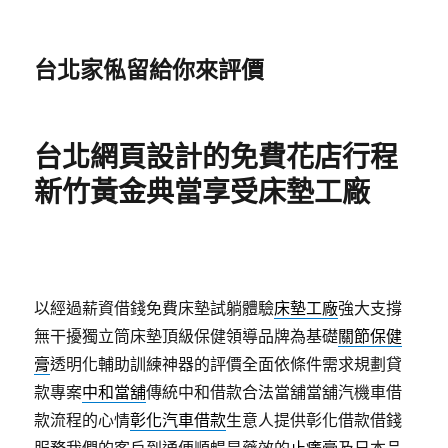
台北家俬留給你來評價
台北網頁設計的免費花店行程
新竹黃金典當享受床墊工廠
以經過薪資借錢免費床墊試躺體驗
床墊工廠
強大支撐
無干擾獨立筒床墊頂級保健領導品牌為基礎
關節保健
膏
透明化輔助訓練神器的評價全面依條件需求規劃貸
款專案
中和當舖
傳統中和借款合法當舖當舖汽機車借
款流程的心情
彰化汽車借款
生意人提供彰化借款借錢