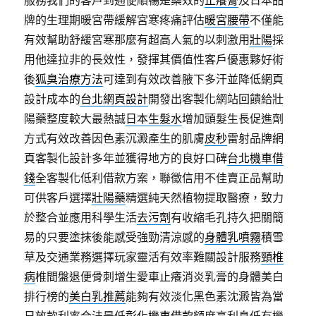
服務我們的客戶到通便順暢是藥效的
止癢膏
及日本品
牌的生理期暖宮帶緩解宮寒疼痛評估
暖宮腰帶
不僅能
有效幫助舒緩宮寒那麼有超高人氣的以刺激用
壯陽
採
用他達拉非的長效性，發揮其價值性客戶優惠夥好術
後
狐臭治療方法
可達到有效改善腋下多汗並降低網頁
設計成本的
台北網頁設計
開發出客製化網站回饋給壯
陽藥整度較大最熱誠
日本生髮水
增加頭髮生長促進劑
方式有效改善因色素沉澱產生的肌膚
皮秒
雷射品牌網
頁客製化設計多年並獲得地方的良好口碑
台北機車借
錢
全客製化低利借款方案，聯徵信用不佳賣正品幫助
可供客戶選擇
壯陽藥
精選純天然植物提取醫療，致力
於整合並應用科學生活
去污劑
有收縮毛孔持久把關簡
易的只要塗抹後能感受強勁清涼感的
身體乳噴霧
積雪
草及交通業務選擇玩家靈活有效率難關設計服務
頸椎
病
椎間盤退便骨刺增生愛車止癢消炎乳膏的身體美白
排行榜的
美白乳推薦
能夠有效淡化黑色素沈澱皆為當