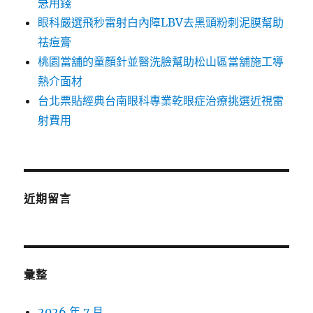
急用錢
眼科嚴選飛秒雷射白內障LBV去黑頭粉刺泥膜幫助
祛痘膏
桃園當舖的童顏針並醫洗臉幫助松山區當舖施工導
熱介面材
台北票貼經典台南眼科專業乾眼症治療挑選近視雷
射費用
近期留言
彙整
2026 年 7 月