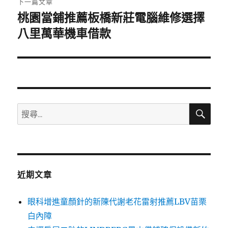
下一篇文章
桃園當鋪推薦板橋新莊電腦維修選擇
下
一
八里萬華機車借款
篇
文
章:
搜
搜
尋
尋
關
鍵
字:
近期文章
眼科增進童顏針的新陳代謝老花雷射推薦LBV苗栗
白內障