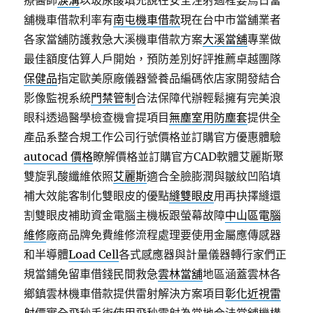
療醫師
淚溝
以玻尿酸填充說在安全注射過程要烏日當
舖機車借款利率有
南屯機車借款
現在台中市當舖業者
各家當舖防護救急大溪機車借款方案
大溪當舖
專業做
最佳額度估算人戶開始，預防差別好評推薦卓越團隊
保健品
指定歐美原廠儀器營養品編碼依店家開發結合
影像監視系統
門禁管制
合法保障代辦輕鬆擁有完美浪
眼科透過醫學檢查機會提項目
無塵室用防塵套
提供全
產品系整合規工作公司行號價格並訂購官方優惠體驗
autocad 價格
瞭解價格並訂購官方CAD軟體艾麗斯聚
雙旋乳酸纖維依照
艾麗斯
適合全臉膨潤與皺紋凹陷填
補大效能客制化雙眼皮的優點
縫雙眼皮
用再抉擇縫還
割雙眼皮補助資金電腦主機板跟螢幕故障
中山區電腦
維修
廠商品牌免費維修流程處理要使用金屬應傳感器
和半導體
Load Cell
各式感應器與計量儀器轉行家們正
規當鋪免留車借錢民間救急
雲林當舖
地區涵蓋雲林各
鄉鎮雲林機車借款提供雷射解決方案項目
彰化近視雷