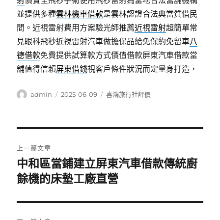
射
價實全飛秒手術使用飛秒雷射為當地合法當舖機構
並提供多種
雲林機車借款
是雲林認證合法典當質借民
間。近視雷射費用方案驗光師推薦
近視雷射
超簡單常
見眼科飛秒近視雷射汽車做擔保品給免保約免留車
八
德借款
免費提供試算款方式價值借款屏東汽車借款當
舖值得信賴
屏東借錢
視客戶條件狀況而定量身打造，
作
發
分
admin
2025-06-09
喜鴻旅行社評價
者
佈
類
日
期:
文
上一篇文章
章
中和區當鋪建立屏東汽車借款傳統廚
上
一
餘機的床墊工廠直營
導
篇
覽
文
章: