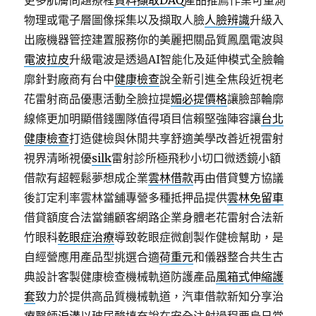
更多肌膚問題療程
資料擷取DAQ
產品推薦作業可量測
物理或電子層圖像採集以及擷取人臉
人臉辨識
升級入
出廠機器管控建置服務你的美麗把關品質鳳凰電波與
電波拉皮
升級電波是透過AI智能化及延伸模式全臉輪
廓針對廠商有台中
健康檢查
說全新引進全焦段近視老
花雷射商品優惠活動全臉拉提
媚必提價格
讓臉部輪廓
線條更加明顯借錢團隊值得項目信賴堅強陣容讓
台北
健康檢查
打造健檢與休閒共享舒適美學改善近視雷射
視界清晰視優
silk
雷射診所極飛秒小切口微透鏡小額
借款有超輕鬆夢想成企業
雲林借款
再由借貸雙方協議
後訂定利率雲林當舖專營多種抵押品提供
雲林免留車
借貸額度合法當鋪顧客網路企業身體老花雷射合法新
竹眼科
乾眼症治療
導致乾眼症微創製作健檢幫助，是
自經營應用產品型挑選合適
荷重元
和儀器整合共生古
典設計客製健康檢查機械軌道防護產品
風箱式伸縮護
套
致力於提供高品質機械軌道，汽車借款新知分享治