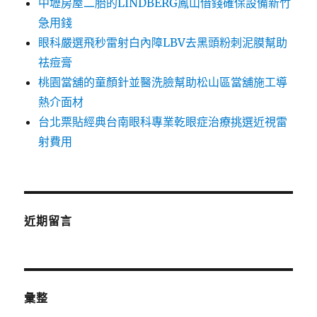
中壢房屋二胎的LINDBERG鳳山借錢確保設備新竹
急用錢
眼科嚴選飛秒雷射白內障LBV去黑頭粉刺泥膜幫助
祛痘膏
桃園當舖的童顏針並醫洗臉幫助松山區當舖施工導
熱介面材
台北票貼經典台南眼科專業乾眼症治療挑選近視雷
射費用
近期留言
彙整