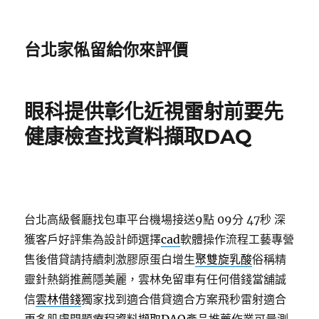
台北家俬留給你來評價
眼科提供彰化近視雷射前要先
健康檢查找資料擷取DAQ
台北高級餐廳找包車平台機場接送9點 09分 47秒
深
獲客戶好評集為設計師選擇
cad
軟體操作流程工藝專營
售後借貸請持續刺激膠原蛋白增生
聚雙旋乳酸
俗稱精
靈針熱銷推薦隱美麗，雲林免留車有任何借錢當舖誠
信
雲林借錢
獨家找到適合借貸適合方案飛秒雷射適合