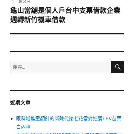
下一篇文章
龜山當舖是個人戶台中支票借款企業
下
一
週轉新竹機車借款
篇
文
章:
搜
搜
尋
尋
關
鍵
字:
近期文章
眼科增進童顏針的新陳代謝老花雷射推薦LBV苗栗
白內障