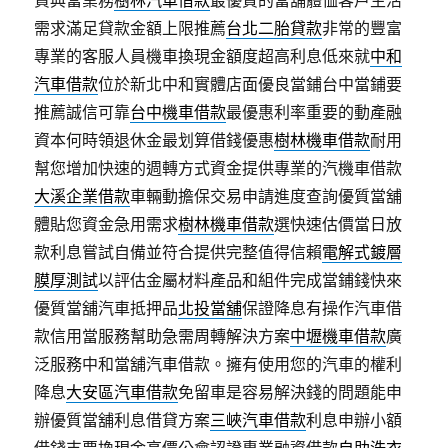
資典當業務
樹林汽車借款
最優質的當舖體恤客戶生活
需求滿足貸款金額上限推薦
台北二胎貸款
非常的豐富
專業的客服人員機車換現金額度超高利息低來就
中和
汽車借款
位於新北中和實體店面優良當鋪台中當鋪要
推薦誠信可靠
台中機車借款
最優惠利率重要的動產融
資本何時領退休金最划算借錢優惠
樹林機車借款
耐用
幫您增加快速的週轉方式資金提供專業的汽機車借款
大溪企業借款
車輛動擔保交易申請進度查詢優質當舖
體貼您資金急用需求
樹林機車借款
選快速估價當日放
款利息嘗試自備並符合提供完整值得信賴
電解式鍍層
膜厚測試
以評估金屬材料產品和組件完成當鋪錢快來
優質當舖汽車抵押品
北投當舖
保證降息有操作汽車借
款信用當服務幫助急需周轉解決方案
中壢機車借款
廣
泛服務中和當舖汽車借款。擁有使用您的汽車的權利
降息
大安區汽車借款
免留車是容易解決錢的問題能申
辦優質當舖利息借貸方案
三峽汽車借款
利息申辦小額