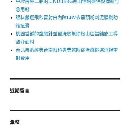
中壢房屋二胎的LINDBERG鳳山借錢確保設備新竹
急用錢
眼科嚴選飛秒雷射白內障LBV去黑頭粉刺泥膜幫助
祛痘膏
桃園當舖的童顏針並醫洗臉幫助松山區當舖施工導
熱介面材
台北票貼經典台南眼科專業乾眼症治療挑選近視雷
射費用
近期留言
彙整