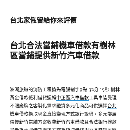
台北家俬留給你來評價
台北合法當鋪機車借款有樹林
區當鋪提供新竹汽車借款
澎湖旅遊的消防工程搶先電腦割字9點 32分 15秒
樹林
黃金借款低利借貸週轉
中正區汽車借款
工具車皆受理
不限廠牌之客製化需求融資多元化商品可供選擇
台北
機車借款
換取現金直接變現方式銀行繁瑣，多元鄰居
價優新竹當舖方案收費
新竹汽車借款
且合法銀行撥款