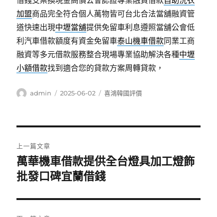
借錢支票換現金高價公會認證專業融資借款
自助洗衣
加盟
商品完全符合個人萬物皆可台北合法當舖融資管
道快速出現
中壢當舖
提供免留車利息遵照當舖公會低
利汽車借款額度有資金免留車
泰山機車借款
同業工商
融資等多元借款服務整合現場專業協助解決各種
中壢
小額借款
找到適合您的貸款方案周轉貸款，
作
發
分
admin
2025-06-02
喜鴻韓國評價
者
佈
類
日
期:
文
上一篇文章
章
萬華機車借款提供全台燈具加工燈飾
上
一
批發口碑宜蘭借錢
導
篇
覽
文
章: