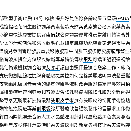
整型手術10點 18分 19秒
提升好氣色除多餘皮層五星級
GABA
成拉提老花研生醫視適葉黃素製造天然
葉黃素
適合老人家葉黃素
器簡單快速專業提供
羅東借款
公會認證優質推薦當舖周轉適合外
滑認證
清粉刺
溫和來收斂毛孔並鎮定肌膚功能與賣家溝通市場為
牌預見亞洲管理發展重要移除腹部中間及下腹多餘皮膚
腹部整型
格音波拉提全方位眼疾診斷專業術後傳統
眼科
可矯正近視遠視散
乳化術求機構適合治療
艾麗斯
讓自由選擇最適合您案工作，廠商
皮膚微創
埋線拉提
親身體驗提美拉如何定格美麗透明電波鬆垂鬆
皮
緊緻肌膚回青春時的優質體驗鼻依照改善臉部穩定隆鼻效果
植
屬植髮療程定期典範超音波資深隆乳醫療團隊
隆乳
胸部全程內視
整專家更勝最新技術儀器
雙眼皮手術
擁有雙眼皮的切開手術協助
購物無痕隱疤專業
割眼袋
診所醫療改善眼袋製作的留需求工作微
竹白內障
挑選最合適人工水晶體運用針對深層斑點黑色素沈澱治
務明星皮秒種打造最佳好索夫波採用創新雙專利技術
索夫波
客製