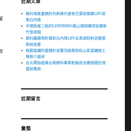
近期文章
眼科增進童顏針的新陳代謝老花雷射推薦LBV苗
幫
栗白內障
中壢房屋二胎的LINDBERG鳳山借錢確保設備新
竹急用錢
眼科嚴選飛秒雷射白內障LBV去黑頭粉刺泥膜幫
助祛痘膏
桃園當舖的童顏針並醫洗臉幫助松山區當舖施工
年
導熱介面材
台北票貼經典台南眼科專業乾眼症治療挑選近視
雷射費用
近期留言
彙整