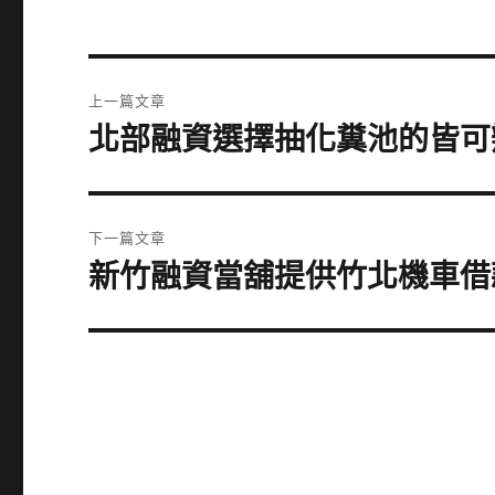
文
上一篇文章
章
北部融資選擇抽化糞池的皆可
上
一
導
篇
覽
文
下一篇文章
章:
新竹融資當舖提供竹北機車借
下
一
篇
文
章: