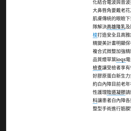
化結合電波與音波
大鼻唇角要戴老花
肌膚傳統的眼瞼下
隊解決
高雄隆乳
及
梭
打造安全且高雅
精變美計畫明顯保
複合式微整加強精
品質煙草葉
ioqs
電
檢查
讓受檢者享有
好膠原蛋白新生力
約白內障目前老年
性護理
陰道凝膠
請
科
讓患者白內障各
整型手術進行筋膜