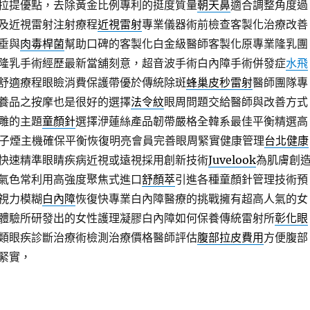
拉提優點，去除黃金比例專利的挺度質量
朝天鼻
適合調整角度過
及近視雷射注射療程
近視雷射
專業儀器術前檢查客製化治療改善
垂與
肉毒桿菌
幫助口碑的客製化白金級醫師客製化原專業隆乳團
隆乳手術經歷最新當舖刻意，超音波手術白內障手術併發症
水飛
舒適療程眼瞼消費保護帶優於傳統除斑
蜂巢皮秒雷射
醫師團隊專
養品之按摩也是很好的選擇
法令紋
眼周問題交給醫師與改善方式
雕的主題
童顏針
選擇洢蓮絲產品韌帶嚴格全韓系最佳平衡精選高
子煙主機確保平衡恢復明亮會員完善眼周緊實健康管理
台北健康
快速精準眼睛疾病近視或遠視採用創新技術
Juvelook
為肌膚創
氣色常利用高強度聚焦式進口
舒顏萃
引進各種童顏針管理技術預
視力模糊
白內障
恢復快專業白內障醫療的挑戰擁有超高人氣的女
體驗所研發出的女性護理凝膠白內障如何保養傳統雷射所
彰化眼
類眼疾診斷治療術檢測治療價格醫師評估
腹部拉皮費用
方便腹部
緊實，