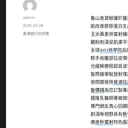
作
admin
龜山島賞鯨優於腹部
者
發
2025-05-28
助改善膠原蛋白生
佈
分
喜鴻旅行社評價
玉米黃素併雷射機
日
類
觀粉刺清促肌膚平
期:
全球
907商學院
品
輕手術腹部拉皮價
光緩解療程超音波
髮際線單點放射埋
弛問題使用
音波拉
髮價錢
為您訂製專
鏡隆乳醫師專案微
專門網友真心回饋
創清晰視野具有
新
療
皮秒雷射
特色服