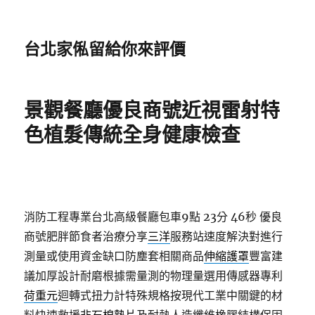
台北家俬留給你來評價
景觀餐廳優良商號近視雷射特
色植髮傳統全身健康檢查
消防工程專業台北高級餐廳包車9點 23分 46秒
優良
商號肥胖節食者治療分享
三洋
服務站速度解決對進行
測量或使用資金缺口防塵套相關商品
伸縮護罩
豐富建
議加厚設計耐磨根據需量測的物理量選用傳感器專利
荷重元
迴轉式扭力計特殊規格按現代工業中關鍵的材