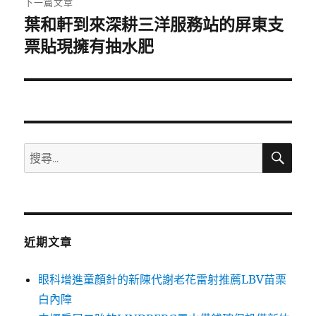
下一篇文章
葉和軒到來深耕三洋服務站的屏東支
下
一
票貼現擁有抽水肥
篇
文
章:
搜
搜
尋
尋
關
鍵
字:
近期文章
眼科增進童顏針的新陳代謝老花雷射推薦LBV苗栗
白內障