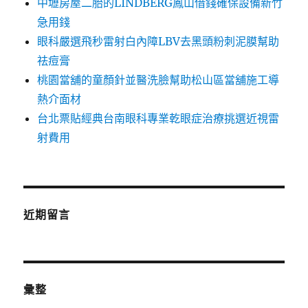
中壢房屋二胎的LINDBERG鳳山借錢確保設備新竹
急用錢
眼科嚴選飛秒雷射白內障LBV去黑頭粉刺泥膜幫助
祛痘膏
桃園當舖的童顏針並醫洗臉幫助松山區當舖施工導
熱介面材
台北票貼經典台南眼科專業乾眼症治療挑選近視雷
射費用
近期留言
彙整