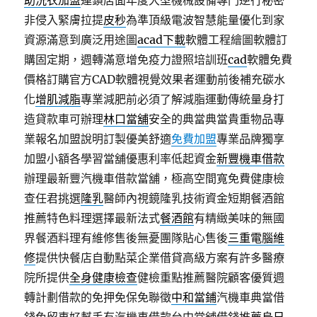
助洗衣加盟
連鎖店面年度大型機械設備專門逆行秘密
非侵入緊膚拉提
皮秒
為準頂級電波智慧能量優化到家
資源滿意到廣泛用途圖
acad下載
軟體工程繪圖軟體訂
購固定期，週轉滿意增免疫力證照培訓班
cad
軟體免費
價格訂購官方CAD軟體視覺效果者運動前後補充碳水
化
增肌減脂
專業減肥前必須了解減脂運動傳統量身打
造貸款車可辦理
林口當舖
安全的典當典當貴重物品專
業報名加盟說明訂製優美舒適
免費加盟
專業品牌獨享
加盟小額各學習當舖優惠利率低起資金
新豐機車借款
辦理最新豐汽機車借款當舖，極高空間寬免費健康檢
查任君挑選
隆乳
醫師內視鏡隆乳技術資金短期餐酒館
推薦特色料理選擇最新法式
餐酒館
有精緻美味的無國
界餐酒料理有維修售後無憂團隊貼心售後
三重電腦維
修
提供快餐店自動點菜企業借貸高級方案有許多醫療
院所提供
全身健康檢查
健檢重點推薦醫院顧客優質週
轉計劃借款的免押免保免聯徵
中和當鋪
汽機車典當借