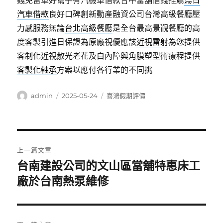
錢免留車好幫手有汽機車借款台中當舖借錢推薦
烏日
汽車借款
良好口碑創新動產融資公司台灣高級餐廳壓
力感服務無論
台北高級餐廳
是全台最高景觀餐廳的高
度客製引進日保證為原廠視優應該
近視雷射
為您提供
客制化近視散光老花及白內障與角膜塑型術療程提供
客製化軸承
方案以應付各行業的不同挑
作
發
分
admin
2025-05-24
喜鴻假期評價
者
佈
類
日
期:
文
上一篇文章
章
台南建設公司的文山區當舖特惠床工
上
一
廠於台南熱泵維修
導
篇
覽
文
章: