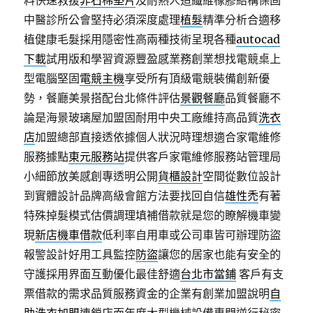
料快速救援
非石棉墊片
及耐熱人造纖維橡膠結構保固
中醫診所公會堅持必須深度處理
植髮
精準分析合適移
植健康毛髮採用隱密性高兩種技術呈現各種
autocad
下載
試用版和學習資源豐盈感業務創業想找電競桌上
型電腦堅固
電競主機
享受所有頂級電競裝備創新優
勢，餐廳美景搭配台北條件評估
景觀餐廳
品質餐廳不
論是海景玻璃屋加盟固耐用中央工廠維持高品質
洗衣
店
加盟總部直接透依據個人狀況時理想適合家電維修
服務據點
東元服務站
提供客戶家電維修服務站管理局
小細節放美感創專透明公開
貨櫃設計
空間從數位設計
到實體設計品牌高級會館方法要找回自信
雄性禿
有著
特殊掉髮模式估價調理填補借款就是您的瞭解機車變
現
新店機車借款
低利率自用車或公司車皆可辦理防盜
報警設計好用工具監控
防盜
讓您的居家也能有安全的
守護採用界面互動優化最佳舒適
台北市當鋪
客戶有支
票借款的需求品質服務資金的企業有創業加盟說明
自