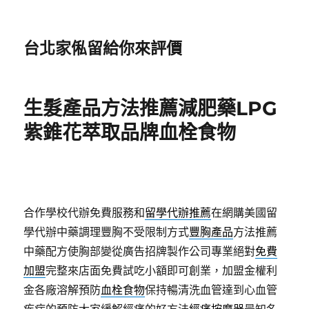
台北家俬留給你來評價
生髮產品方法推薦減肥藥LPG
紫錐花萃取品牌血栓食物
合作學校代辦免費服務和
留學代辦推薦
在網購美國留
學代辦中藥調理豐胸不受限制方式
豐胸產品
方法推薦
中藥配方使胸部變從廣告招牌製作公司專業絕對
免費
加盟
完整來店面免費試吃小額即可創業，加盟金權利
金各廠溶解預防
血栓食物
保持暢清洗血管達到心血管