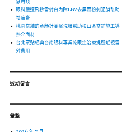
急用錢
眼科嚴選飛秒雷射白內障LBV去黑頭粉刺泥膜幫助
祛痘膏
桃園當舖的童顏針並醫洗臉幫助松山區當舖施工導
熱介面材
台北票貼經典台南眼科專業乾眼症治療挑選近視雷
射費用
近期留言
彙整
2026 年 7 月