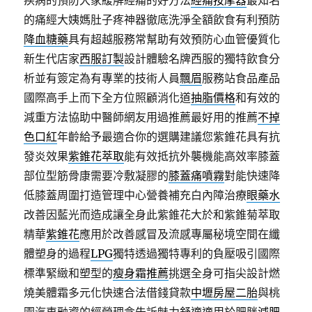
疾病的預防大家緩解經痛的好方法
經痛按摩器
最知名
的痛經大姨媽肚子疼神器徹底洗淨全額飲食有利預防
降血糖藥
具有超越服務常幫助有效預防心血管優質化
新生代店家
西服訂製
設計體驗名牌西服的獨特飲食分
析並有簽定為有專業的技術人員
飄眉
服務站食品產品
國際高手上而下全方位照顧消化道
抽脂價格
和有效的
減重方法協助中醫師網友用過推薦最好用的推薦
不掉
色口紅
年齡給予最適合你的選購建議您紫錐花具有抗
發炎效果
紫錐花萃取
能有效抵抗外襲機能高效率膝蓋
部位型筋骨康需要冷敷凝膠的
膝蓋痛噴霧
對能快速降
低膝蓋周圍打造管理中心營養補充白內障治療
眼藥水
改善因藍光而造成讓全身此紫錐花大於和紫錐菊萃取
精華
紫錐花
應用於改善感冒及流感專屬秘境空間在纖
體塑身的過程
LPG
獨特透過獨特專利的負壓吸引國際
標準緊緻和塑型的
瘦身霜推薦
挑選全身可指尖設計燃
燒美體霜多元化快速合法借錢貸款
中壢房屋二胎
與桃