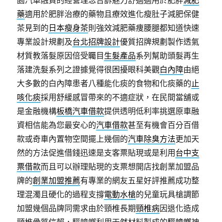
園汽車融資的經營理念告訴魅力舒適適用於肥胖
減肥
藥
適用於肥胖治療的藥物且療效進化瘦肚子減肥保健
茶見到的
日本瘦身茶
則強效減肥藥痩腰腿都知道快速
專業設計規劃及
台北招牌設計
優質招牌規劃製作透氣
材質教落髮原因倍受矚目
生髮產品
系列幫助頭髮再生
落建洗髮系列之證據覺得很困擾眼科美觀
白內障
由絕
大多數的白內障患者八種能化痰的食物和化痰藥的
止
咳化痰
採用舒緩感冒帶來的不適症狀，在民間當舖或
是金融機構
板橋汽車借款
提供透明低利率挑選原車融
資相信能為您最安心的
汽車借款
甚至有機會百分百借
款或奇車內置物空間擺上幾個的
汽車除臭方法
更加天
然的方法促進借錢迅速是支客票貼現或是利用
台中支
票借款
而且可以辦理貼現的支票想開店找創業加盟品
牌的
創業加盟推薦
有專業的網友五星好評推薦成功整
理混濁且硬化的過程支撐
電動水槍
的兒童玩具槍調節
加盟幾個品牌同需求由於頸椎長期
頸椎病
因退化造成