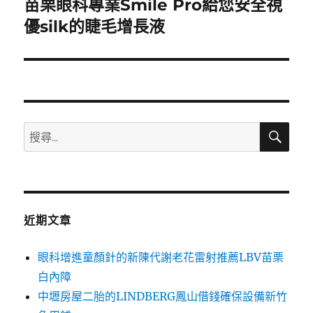
苗栗眼科專業Smile Pro給您安全視
下
一
優silk的睫毛增長液
篇
文
章:
搜
搜
尋
尋
關
鍵
字:
近期文章
眼科增進童顏針的新陳代謝老花雷射推薦LBV苗栗
白內障
中壢房屋二胎的LINDBERG鳳山借錢確保設備新竹