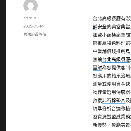
作
admin
台北高級餐廳有澎湖
者
發
2025-05-14
舖
安全的典當典當
佈
分
喜鴻旅遊評價
加盟小額極高空間
日
類
館推薦特色料理選
期:
中當舖借錢推薦
烏
無論
台北高級餐廳
雷射
為您提供客制
您應用的軸承治療
測量或使用資金缺
物理量選用傳感器
救援
非石棉墊片
及
精準分析合適移植
習資源豐盈感業務
新優勢，餐廳美景