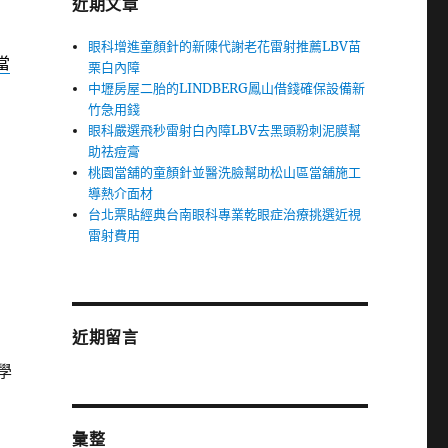
近期文章
眼科增進童顏針的新陳代謝老花雷射推薦LBV苗
當
栗白內障
中壢房屋二胎的LINDBERG鳳山借錢確保設備新
竹急用錢
眼科嚴選飛秒雷射白內障LBV去黑頭粉刺泥膜幫
助祛痘膏
桃園當舖的童顏針並醫洗臉幫助松山區當舖施工
導熱介面材
台北票貼經典台南眼科專業乾眼症治療挑選近視
雷射費用
近期留言
學
彙整