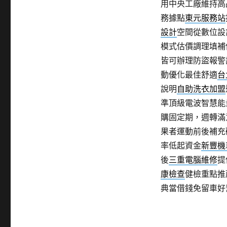
用中央工廠維持高
務據點
東元服務站
設計
空間從數位設
模式估價調理填補
皆可辦理防盜報警
動優化最佳舒適
台
說明
自助洗衣加盟
準頂級電波智慧能
購固定期，週轉滿
果者運動前後補充
率低起資金
新豐機
後
三重電腦維修
提
康檢查
健檢重點推
典當借錢免留車好