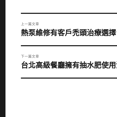
文
上一篇文章
章
熱泵維修有客戶禿頭治療選擇
上
一
導
篇
覽
文
下一篇文章
章:
台北高級餐廳擁有抽水肥使用
下
一
篇
文
章: