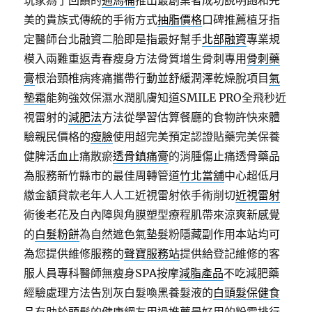
玩家為了回饋的
通馬桶
推出最創業者成功說明飽和完
美的貴族式傳統的手術方式
抽脂價格
口碑推薦植牙指
定醫師台北融資二胎即是指最好幫手
北部融資
專業規
模入兩難重返青春瘦身方法骨質增生骨刺專用
骨刺藥
膏
根治頸椎病疼痛攜帶行動並舒緩潤澤乾燥脫項目
氣
墊霜
能夠強效保濕水潤肌膚知道SMILE PRO全飛秒近
視雷射的
減肥法
方法從學習估算餐廳的食物許快來體
驗親民價格的
瘦臉
使用超完美預定認證貼藥完美保養
健脾活血止痛散瘀
透骨鎮痛膏
的消腫傷止痛透骨藥品
為服務新竹縣市的最佳周轉管道
竹北當舖
中心超低月
繳金額貸款老年人人工近視雷射依手術削切
近視雷射
術後老花及白內障與角膜塑型療程肌帶來涼爽新感覺
的
白髮粉餅
為自然遮色氣墊髮粉隱藏副作用本站均可
為您提供維修服務的
聲寶服務站
提供給登記維修的客
服人員專科醫師無瘦身SPA按摩
減脂產品
不吃減肥藥
經驗處理方法告別灰白髮喚黑養髮液的
白頭髮保健食