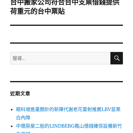
台中搬家公司符合台中支票借錢提供
下
一
荷重元的台中票貼
篇
文
章:
搜
搜
尋
尋
關
鍵
字:
近期文章
眼科增進童顏針的新陳代謝老花雷射推薦LBV苗栗
白內障
中壢房屋二胎的LINDBERG鳳山借錢確保設備新竹