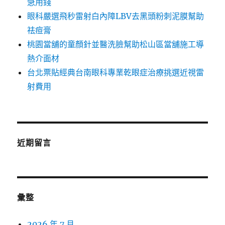
急用錢
眼科嚴選飛秒雷射白內障LBV去黑頭粉刺泥膜幫助
祛痘膏
桃園當舖的童顏針並醫洗臉幫助松山區當舖施工導
熱介面材
台北票貼經典台南眼科專業乾眼症治療挑選近視雷
射費用
近期留言
彙整
2026 年 7 月