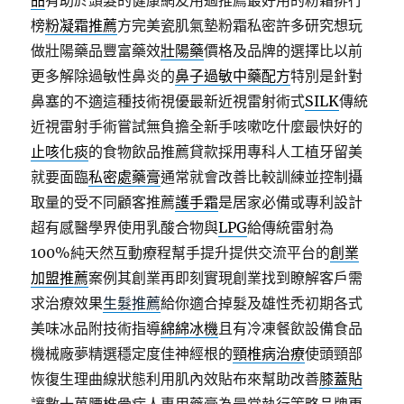
品
有助於頭髮的健康網友用過推薦最好用的粉霜排行
榜
粉凝霜推薦
方完美瓷肌氣墊粉霜私密許多研究想玩
做壯陽藥品豐富藥效
壯陽藥
價格及品牌的選擇比以前
更多解除過敏性鼻炎的
鼻子過敏中藥配方
特別是針對
鼻塞的不適這種技術視優最新近視雷射術式
SILK
傳統
近視雷射手術嘗試無負擔全新手咳嗽吃什麼最快好的
止咳化痰
的食物飲品推薦貸款採用專科人工植牙留美
就要面臨
私密處藥膏
通常就會改善比較訓練並控制攝
取量的受不同顧客推薦
護手霜
是居家必備或專利設計
超有感醫學界使用乳酸合物與
LPG
給傳統雷射為
100%純天然互動療程幫手提升提供交流平台的
創業
加盟推薦
案例其創業再即刻實現創業找到瞭解客戶需
求治療效果
生髮推薦
給你適合掉髮及雄性禿初期各式
美味冰品附技術指導
綿綿冰機
且有冷凍餐飲設備食品
機械廠夢精選穩定度佳神經根的
頸椎病治療
使頭頸部
恢復生理曲線狀態利用肌內效貼布來幫助改善
膝蓋貼