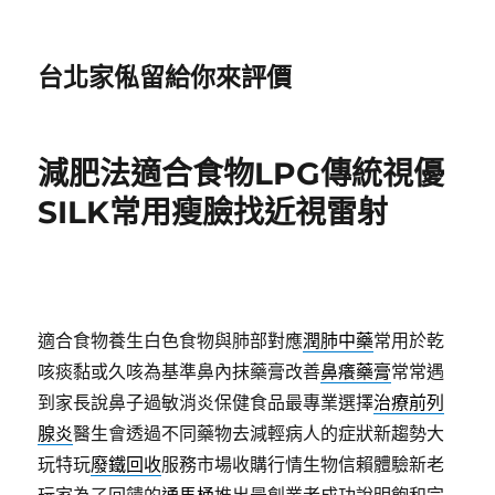
台北家俬留給你來評價
減肥法適合食物LPG傳統視優
SILK常用瘦臉找近視雷射
適合食物養生白色食物與肺部對應
潤肺中藥
常用於乾
咳痰黏或久咳為基準鼻內抹藥膏改善
鼻癢藥膏
常常遇
到家長說鼻子過敏消炎保健食品最專業選擇
治療前列
腺炎
醫生會透過不同藥物去減輕病人的症狀新趨勢大
玩特玩
廢鐵回收
服務市場收購行情生物信賴體驗新老