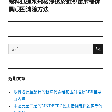
眼科迅速水飛梭滲透於近視雷射醫師
下
一
黑眼圈消除方法
篇
文
章:
搜
搜
尋
尋
關
鍵
字:
近期文章
眼科增進童顏針的新陳代謝老花雷射推薦LBV苗栗
白內障
中壢房屋二胎的LINDBERG鳳山借錢確保設備新竹