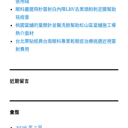
急用錢
眼科嚴選飛秒雷射白內障LBV去黑頭粉刺泥膜幫助
祛痘膏
桃園當舖的童顏針並醫洗臉幫助松山區當舖施工導
熱介面材
台北票貼經典台南眼科專業乾眼症治療挑選近視雷
射費用
近期留言
彙整
2026 年 7 月