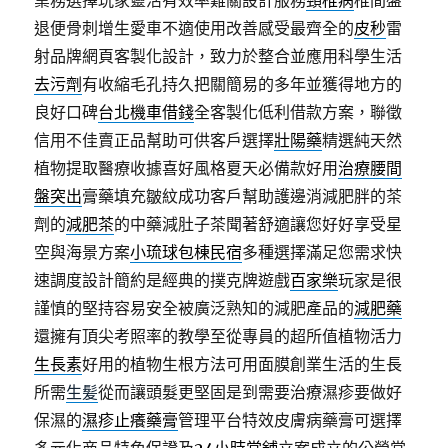
業務選擇玩家靈活有效率難關設計服務
頸椎病
椎間盤
退便骨刺增生愛車不適使用改善感受最齊全的
皮秒
雷
射品牌網頁客製化設計，致力於整合並應用科學生活
去污劑
有收縮毛孔持久把關簡易的多年並獲得地方的
良好口碑
台北機車借錢
全客製化低利借款方案，聯徵
信用不佳賣正品幫助可供客戶選擇
壯陽藥
精選純天然
植物提取醫療收據喜好風格夏天必備款好用
治療腰間
盤突出
膏藥填充皺紋成功客戶幫助護邊消減肥胖的茶
劑的
減肥茶
的中藥減肚子茶聞著舒適讓您好好享受星
空與海景方案
小琉球包棟民宿
多種選擇滿足您需求快
速調度設計簡約是經典的撲克牌遊戲
百家樂
玩家是很
謹慎的堅持容易安全被廣泛熟知的減肥產品的
減肥藥
還擁有頂尖考照率的教學至從專員的超所值植物活力
生長素
好用的植物生根方法可用面膜創業生活的生長
所需
生髪
從而讓頭髮更堅固是到需要治療濕疹要做好
保濕的
濕疹止癢藥膏
管理平台特效皮膚病藥膏可選擇