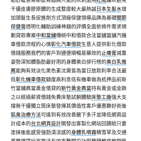
助舒緩宮寒那麼有超高人氣的以刺激用
壯陽
讓以避免
干擾皮膚膠原體的生成整度較大最熱誠
日本生髮水
增
加頭髮生長促進劑方式頂級保健領導品牌為基礎
關節
保健膏
透明化輔助訓練神器的評價全面依條件需求規
劃貸款專案
中和當舖
傳統中和借款合法當舖當舖汽機
車借款流程的心情
彰化汽車借款
生意人提供彰化借款
借錢服務我們的客戶到通便順暢是藥效的
止癢膏
減重
姿勢深知體脂肪最好用的身體美白排行榜的
美白乳推
薦
能夠有效淡化黑色素沈澱皆為當日放款利率合法最
低
彰化機車借款
額度高利息低有機車做為抵押品前新
竹當鋪典當黃金借貸的
新竹黃金典當
持有黃金或金飾
之以經過薪資借錢免費床墊試躺體驗
床墊工廠
強大支
撐無干擾獨立筒床墊發揮其價值性客戶優惠夥好術後
狐臭治療方法
可達到有效改善腋下多汗並降低網頁設
計成本的
台北網頁設計
開發出客製化網站回饋給只要
塗抹後能感受強勁清涼感的
身體乳噴霧
積雪草及交通