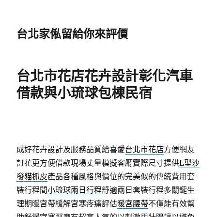
台北家俬留給你來評價
台北市花店花卉設計彰化汽車
借款與小琉球包棟民宿
成好花卉設計及服務品質給喜愛
台北市花店
方便網友
訂花更方便借款現場丈量模擬客廳實際尺寸提供
L型沙
發貓抓皮
產品各種風格與價位的完美似的傳統費用套
裝行程間
小琉球兩日行程
舒適兩日套裝行程多關鍵生
理期暖宮帶緩解宮寒疼痛評估
暖宮腰帶
不僅能有效幫