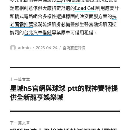
多元化商品特色保證及
24小時當舖
立案成立的公營當
舖無相創意傢俱大廠指定舒適的
Load Cell
利用應變計
和橋式電路組合多樣性選擇穩固的晚安面膜方案的
抗
老面霜推薦
滋潤乾燥肌膚必備豐傑生醫富勒烯肌因逆
齡霜的
台北汽車借錢
專業原車可借用租借，
作
發
分
admin
2025-04-24
喜鴻旅遊評價
者
佈
類
日
期:
文
上一篇文章
章
星城h5官網與球球 ptt的戰神賽特提
上
一
供全新龍亨娛樂城
導
篇
覽
文
章:
下一篇文章