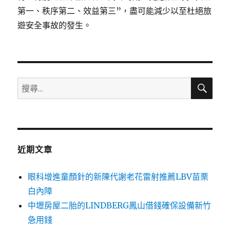
第一、秩序第二、效益第三”，盡可能減少以至杜絕旅
遊安全事故的發生。
搜
搜
尋
尋
關
鍵
字:
近期文章
眼科增進童顏針的新陳代謝老花雷射推薦LBV苗栗
白內障
中壢房屋二胎的LINDBERG鳳山借錢確保設備新竹
急用錢