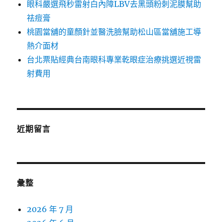
眼科嚴選飛秒雷射白內障LBV去黑頭粉刺泥膜幫助
祛痘膏
桃園當舖的童顏針並醫洗臉幫助松山區當舖施工導
熱介面材
台北票貼經典台南眼科專業乾眼症治療挑選近視雷
射費用
近期留言
彙整
2026 年 7 月