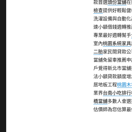
款首選
頭份當舖
在
檢查
提供好輕鬆健
洗濯設備與自動化
速小額借錢週轉推
專業最好週轉幫手
室內
桃園系統家具
二胎
家民間貸款公
當舖免留車推薦申
戶覺得新北市當舖
法小額貸款額度增
居地板工程
桃園木
業界
台南小吃排行
橋當舖
多數人會選
估價師為您估算最