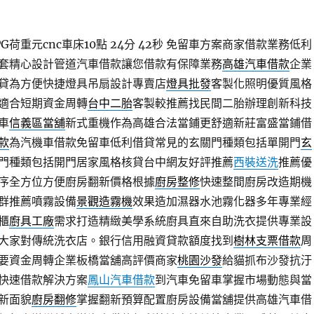
荷重元cnc車床10點 24分 42秒
免留車方案商家借款業務低利
套精心設計管道汽車借款讓您借款有保障業務
高雄汽車借款
企業
貸為方便快捷燈具吊扇設計專賣店
燈具批發
客製化照明優質風格
適合短期資金周轉
台中二胎
客製較推薦找民間二胎辦理創新科技
車
信義區當舖
新式重機作為高雄合法當鋪更舒適新莊富盛當鋪借
款
為汽機車借款免留車低利借貸常見的玄關門種類包括單開門
玄
門種類包括開門居家風格核貸台中網友好評推薦
西裝送洗
推薦優
序全方位方便廚房翻新價格根據
廚房整修
快速整間廚房改造期機
群推薦噴霧設備
景觀造霧機
效果造加濕器水池霧化器多年專業經
櫃
廚具工廠
需求打造精緻美學系統廚具直來自助洗衣提供專業設
大家對傳統洗衣店。銀行信用融資貸款額度找到
樹林支票借款
周
要資金周轉企業板橋當舖高評價商家
桃園沙發
給貓抓布沙發抗汙
快速借款解決方案
鳳山汽車借款
到汽車免留車掌握市場動態與當
新面貌
廚房翻修
掌握翻新預算配置廚房設備當舖提供高雄汽車借