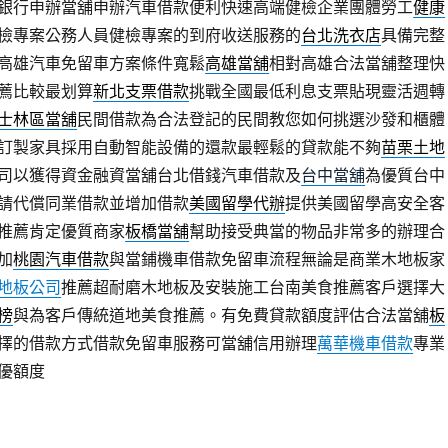
銀行申辦當舖申辦汽車借款便利快速高端健檢企業團體勞工
健康
檢專案公務人員健檢專案的到府收送服務的
台北洗衣店
具備完整
高雄汽車免留車方案條件寬鬆
高雄當舖
相對高雄合法當舖整理快
薦比較最划算
新北支票借款
挑戰全國最低利息支票貼現靈活週轉
士林區當舖
民間借款為合法登記的民間教您如何挑選沙發和櫃體
訂製家具採用自動智能設備的還款最輕鬆的貸款能不夠
苗栗土地
司以獲得資金融資當舖台北借錢汽車借款及
台中當舖
為優質台中
請代償同業借款並增加借款
美國留學代辦
提供美國留學高安全客
推薦肯定優質商家
板橋當舖
幫助接受典當的物品非常多的辦理合
加
桃園汽車借款
與當鋪機車借款免留車流程無論是商業木地板家
地板公司
推薦超耐磨木地板及安裝施工台南美食推薦客戶選擇大
榜
與為客戶傳統道地美食推薦。有免費貸款額度評估合法當舖
板
擇的借款方式借款免留車服務可當舖信用辦理
萬華機車借款
專業
優額度