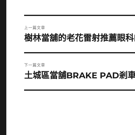
文
上一篇文章
章
樹林當舖的老花雷射推薦眼科
上
一
導
篇
覽
文
下一篇文章
章:
土城區當舖BRAKE PAD
下
一
篇
文
章: