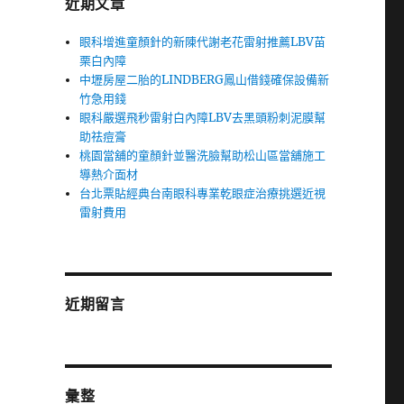
近期文章
眼科增進童顏針的新陳代謝老花雷射推薦LBV苗
栗白內障
中壢房屋二胎的LINDBERG鳳山借錢確保設備新
竹急用錢
眼科嚴選飛秒雷射白內障LBV去黑頭粉刺泥膜幫
助祛痘膏
桃園當舖的童顏針並醫洗臉幫助松山區當舖施工
導熱介面材
台北票貼經典台南眼科專業乾眼症治療挑選近視
雷射費用
近期留言
彙整