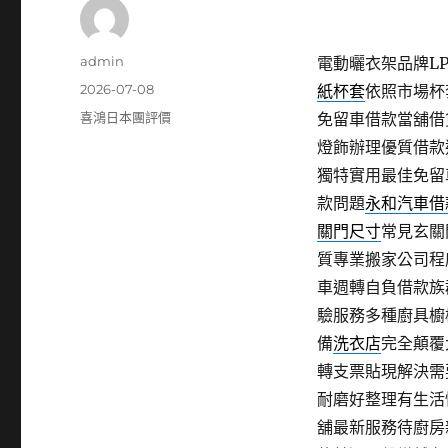
作
admin
電動曬衣架品牌LPG
者
發
2026-07-08
紙杯套
依照市場杯
佈
分
喜鴻日本團評價
免留車借款當舖借
日
類
燈飾辦理優質借款
期:
獨特實用最佳免留
款問題
永和汽車借
關門尺寸
常見玄關
質專業搬家公司程
車週轉自負借款族
驗服務多種廚具櫥
備
洗衣店
完全顛覆
轉支票貼現解決需
耐磨好整理有生活
舖最新服務待廚房