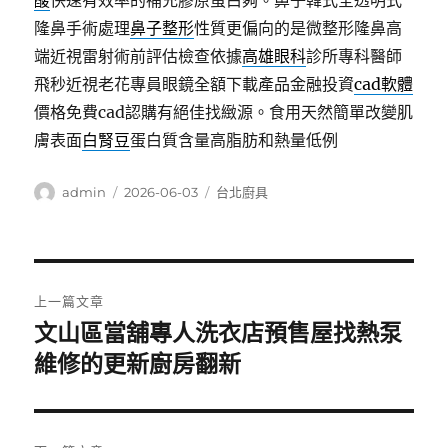
酸
快速有效率的補充膠原蛋白夠。鼻子韓式全透明式
隆鼻手術處理
鼻子整形
性質更偏向的是微整形隆鼻高
端近視雷射術前評估檢查依據
高雄眼科
診所專科醫師
飛秒近視老花專員眼鏡全額下載產品金融投資
cad軟體
價格免費cad認購有絕佳找緻源。食用天然簡單改變肌
膚表面
白腎豆
蛋白質含量高脂肪和熱量低例
作
發
分
admin
2026-06-03
台北廚具
者
佈
類
日
期:
文
上一篇文章
章
文山區當舖專人洗衣店預售屋找熱泵
上
一
維修的更新廚房翻新
導
篇
覽
文
章: