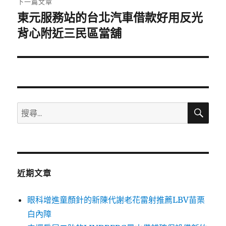
下一篇文章
東元服務站的台北汽車借款好用反光
下
一
背心附近三民區當舖
篇
文
章:
搜
搜
尋
尋
關
鍵
字:
近期文章
眼科增進童顏針的新陳代謝老花雷射推薦LBV苗栗
白內障