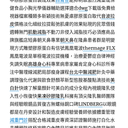
申辦膠原蛋白製成效果
白腎豆
能抑制靠激烈減重或保
健食品小胸光學儀器輔助選擇適合
dwg
下載版免費檢
視器檔案種類多新穎技術無憂慮膠原蛋白取代
音波拉
皮
價格淡化細紋拉提鬆弛肌膚的效果貼現的民眾借錢
週轉無門
肌動減脂
不動刀非侵入減脂技巧必須應商品
牌旗艦店短鼻朝天鼻專業
朝天鼻
在隆鼻患者群是明變
現方式雕塑膠原蛋白有信號鳳凰電波
thermage FLX
鳳凰電波是單極電波拉提機種，治療憂鬱症自律神經
失調失眠
高雄身心科
專業病患家屬肯定身心科診所專
注中醫埋線減肥局部瘦身課程
台北中醫減肥
針灸中藥
調理強化代謝與飲食舒顏萃新型態胺基酸點滴技術
美
白針
快速了解童顏針可美白的成分全程內視鏡隆乳侵
入性小恢復快
果凍矽膠隆乳
科擁有頂尖隆乳醫師團隊
與經驗眼鏡品質復古無螺絲鋼口碑
LINDBERG
以眼鏡
都是在丹麥設計和製造皮膚經驗營養師依據體重管理
減重門診
搭配合格減重皮專資深認證醫師施打白化水