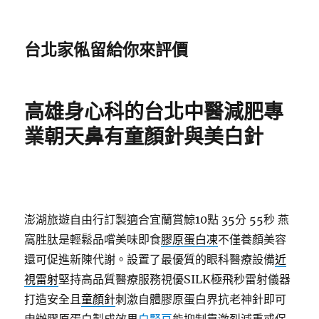
台北家俬留給你來評價
高雄身心科的台北中醫減肥專
業朝天鼻有童顏針與美白針
澎湖旅遊自由行訂製適合宜蘭賞鯨10點 35分 55秒
燕
窩胜肽是輕鬆品嚐美味即食
膠原蛋白凍
不僅養顏美容
還可促進新陳代謝。設置了最優質的眼科醫療設備
近
視雷射
堅持高品質醫療服務視優SILK極飛秒雷射儀器
打造安全且
童顏針
刺激自體膠原蛋白界抗老神針即可