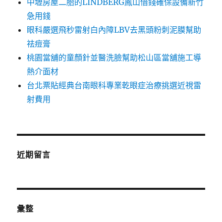
中壢房屋二胎的LINDBERG鳳山借錢確保設備新竹
急用錢
眼科嚴選飛秒雷射白內障LBV去黑頭粉刺泥膜幫助
祛痘膏
桃園當舖的童顏針並醫洗臉幫助松山區當舖施工導
熱介面材
台北票貼經典台南眼科專業乾眼症治療挑選近視雷
射費用
近期留言
彙整