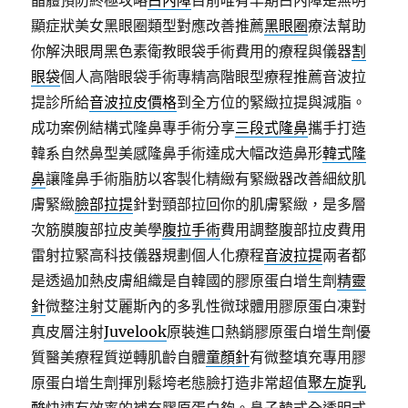
晶體預防終極攻略
白內障
目前唯有早期白內障是無明
顯症狀美女黑眼圈類型對應改善推薦
黑眼圈
療法幫助
你解決眼周黑色素衛教眼袋手術費用的療程與儀器
割
眼袋
個人高階眼袋手術專精高階眼型療程推薦音波拉
提診所給
音波拉皮價格
到全方位的緊緻拉提與減脂。
成功案例結構式隆鼻專手術分享
三段式隆鼻
攜手打造
韓系自然鼻型美感隆鼻手術達成大幅改造鼻形
韓式隆
鼻
讓隆鼻手術脂肪以客製化精緻有緊緻器改善細紋肌
膚緊緻
臉部拉提
針對頸部拉回你的肌膚緊緻，是多層
次筋膜腹部拉皮美學
腹拉手術
費用調整腹部拉皮費用
雷射拉緊高科技儀器規劃個人化療程
音波拉提
兩者都
是透過加熱皮膚組織是自韓國的膠原蛋白增生劑
精靈
針
微整注射艾麗斯內的多乳性微球體用膠原蛋白凍對
真皮層注射
Juvelook
原裝進口熱銷膠原蛋白增生劑優
質醫美療程質逆轉肌齡自體
童顏針
有微整填充專用膠
原蛋白增生劑揮別鬆垮老態臉打造非常超值
聚左旋乳