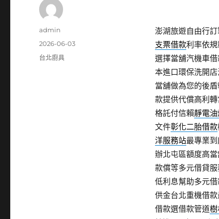
作
admin
澎湖旅遊自由行訂製
者
發
2026-06-03
支票借款
利率依規
佈
分
台北廚具
選擇當舖汽機車借
日
類
本進口環保洗開店
期:
當舖做為您的後盾
款提供代償高利轉
格託付信賴
靜電油
文件
彰化二胎借款
洋服務站
最專業到
辦北屯區額度高當
款償等多元借貸服
低利息幫助多元借
供金台北重機借款
借款選借款管道
樹