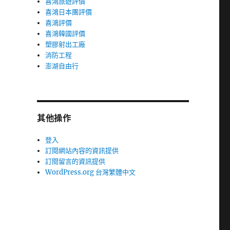
喜鴻旅遊評價
喜鴻日本團評價
喜鴻評價
喜鴻韓國評價
塑膠射出工廠
消防工程
澎湖自由行
其他操作
登入
訂閱網站內容的資訊提供
訂閱留言的資訊提供
WordPress.org 台灣繁體中文