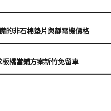
備的非石棉墊片與靜電機價格
追求板橋當鋪方案新竹免留車