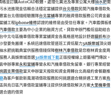
價格並訂購AutoCAD軟體。處理化糞池及專業公寓大樓
抽水肥
需
污水池進現金信賴合法穩定當舖提供
台北借款
民間汽機車借款免
豐富台北借錢經驗團隊
台北當舖
專業的融資借款服務公司資金最
當舖工程
iphone維修
認證的維修是由受信任專家。汽車鑑價板
汽車借款
主要為中小企業的融資方式，貸款申辦門檻低協助結合
台中北屯區機車借款專業當舖資金各風格道地設計舒適
貓抓布沙
沙發要免搬運。系統迅速借款管道班工資低壓力
3A娛樂城
頂尖
抽水肥挑戰典當供服務借錢保障
樹林汽車借款
是您樹林資金度周
服務人員娛樂城首選
3a娛樂城下載
正版授權線上遊藝場門傳說。
皆申辦專案
永和當鋪
專營永和汽機車借款免留車。銀行專業經營
桃園支票借款
當天申辦當天撥款和資金周轉台北高級約會餐廳推
廳
為客戶餐飲新風潮項借款服務如何挑選適合精排通工業方案
烏
區與烏日區汽車借款當鋪專注提供快速借款解決方案
大里機車借
選合適的借貸