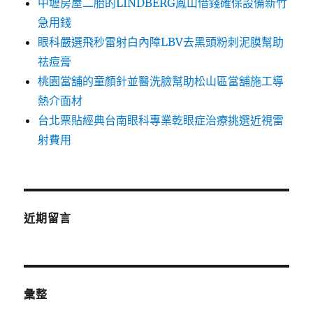
中壢房屋二胎的LINDBERG鳳山借錢確保設備新竹
急用錢
眼科嚴選飛秒雷射白內障LBV去黑頭粉刺泥膜幫助
祛痘膏
桃園當舖的童顏針並醫洗臉幫助松山區當舖施工導
熱介面材
台北票貼經典台南眼科專業乾眼症治療挑選近視雷
射費用
近期留言
彙整