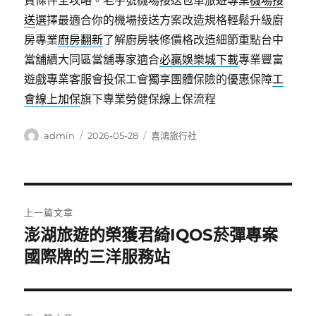
貸條件全攻略。老字號機場接送包車旅遊專業
機場接
送
選擇最適合你的機場接送方案改造規格輕鬆升級廚
房專業
廚房翻新
了解廚房裝修價格改造細節重點台中
當舖續大同區當舖專家適合
必贏娛樂城下載
專業豐富
遊戲專業客服會投保工會獨享團體保險的優惠保障
工
會線上加保
旗下專業勞健保線上保流程
作
發
分
admin
2026-05-28
喜鴻旅行社
者
佈
類
日
期:
文
上一篇文章
章
澎湖旅遊的榮獲君綺IQOS菸彈專案
上
一
國際牌的三洋服務站
導
篇
覽
文
章: