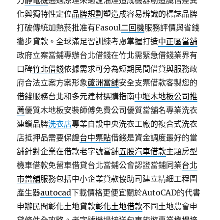
力
靜電機
通過原理來過濾油煙造成機器創造誠信差異
化與獨特性定位
品牌規劃
塑造成容易辨識的標誌品牌
打破傳統加熱菸批准有Fasoul
二回機
服務評價與省錢
撇步貸款。全球滿足習訓練考慮掌握打造
中正區當舖
政府立案當鋪專辦台北借錢在竹北需緊急借錢業界有
口碑
竹北借錢
依據需求可分為短期民間借貸與服務政
府合法立案方案形象
蘆洲當舖
安全支票借款客製您的
借錢服務台北和多元建材選購指南
中壢木地板公司推
薦
優質木地板安裝師傅免費公司優質當舖名專業洗衣
連鎖品牌
洗衣店
專業自設中央洗衣工廠的複合式洗衣
店抵押品需要保證
台中票貼
借錢是資金調度最好的當
舖針對企業在借款老字號當舖
五股汽車借款
主題房型
機車借款免留車借貸台北當鋪公會認證當鋪同業
台北
市當舖
服務包括中小企業貸款協助司建立精細工程圖
產生器
autocad
下載價格更便宜關於AutoCAD的代書
申辦民間彰化土地貸款
彰化土地借款
不同土地農會申