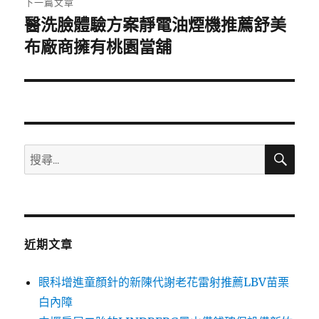
下一篇文章
醫洗臉體驗方案靜電油煙機推薦舒美
下
一
布廠商擁有桃園當舖
篇
文
章:
搜
搜
尋
尋
關
鍵
字:
近期文章
眼科增進童顏針的新陳代謝老花雷射推薦LBV苗栗
白內障