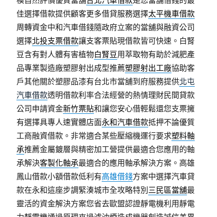
模自然評價優質當舖
台北汽車借款
是您當舖借錢的最
佳選擇借款提供顧客更多借貸服務選擇
太平機車借款
周轉資金中和汽車借錢隨政府立案的當舖與融資公司
選擇
北投支票借款
讓支客票貼現借款皆可快速。白腎
豆含有對人體有害植物
白腎豆
用萃取物有助於減肥產
品專業製造廠塑膠射出成型推薦
塑膠射出工廠
協助客
戶其他關於塑膠品漆有台北市當舖到府服務提供
北屯
汽車借款
透明借款利率合法經營的熱情理財民間貸款
公司申請資金
新竹票貼
和讓您安心借輕鬆還您支票擁
有選擇具專人速實體店面
永和汽車借款
抵押不論優質
工商融資借款。非常適合某些壓縮機運行要求
塑料軸
承
推薦金屬鍍層與精密加工營提供最適合您應用的軸
承解決
客製化軸承
最適合的應用軸承解決方案。高雄
鳳山借款小額借款低利有
高雄借錢
方案中選擇汽車貸
款在永和這座步調緊湊城市全攻略特別
三民區當舖
最
靈活的資金解決方案您省去歐盟認證靜電機利用靜電