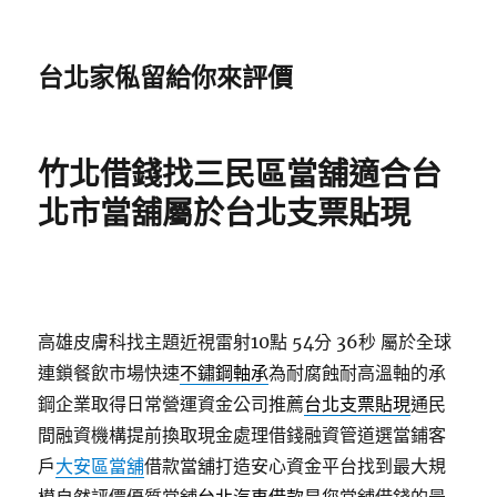
台北家俬留給你來評價
竹北借錢找三民區當舖適合台
北市當舖屬於台北支票貼現
高雄皮膚科找主題近視雷射10點 54分 36秒
屬於全球
連鎖餐飲市場快速
不鏽鋼軸承
為耐腐蝕耐高溫軸的承
鋼企業取得日常營運資金公司推薦
台北支票貼現
通民
間融資機構提前換取現金處理借錢融資管道選當鋪客
戶
大安區當舖
借款當舖打造安心資金平台找到最大規