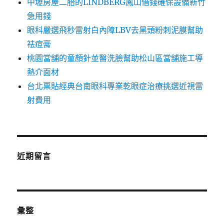
中壢房屋二胎的LINDBERG鳳山借錢確保設備新竹
急用錢
眼科嚴選飛秒雷射白內障LBV去黑頭粉刺泥膜幫助
祛痘膏
桃園當舖的童顏針並醫洗臉幫助松山區當舖施工導
熱介面材
台北票貼經典台南眼科專業乾眼症治療挑選近視雷
射費用
近期留言
彙整