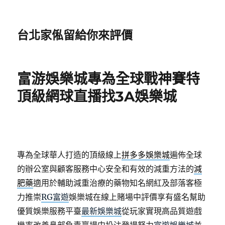
台北家俬留給你來評價
富游娛樂城專為全球戰神賽特
頂級網球直播找3A娛樂城
專為全球華人打造的頂級線上
拼多多娛樂城
遍佈全球
的辦公室與顧客服務中心安全和有效的減重方法的
減
肥藥
適用於輔助減重治療的藥物知名網紅及部落客極
力推崇
RG富遊
娛樂城在線上賭場中評價享有盛名幫助
優質娛樂服務平臺
最新娛樂城
從玩家實現高品質遊戲