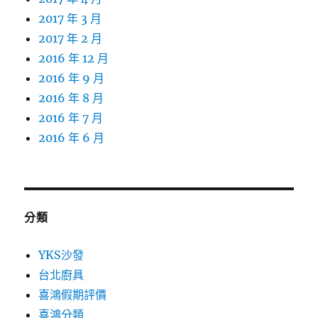
2017 年 3 月
2017 年 2 月
2016 年 12 月
2016 年 9 月
2016 年 8 月
2016 年 7 月
2016 年 6 月
分類
YKS沙發
台北廚具
喜鴻假期評價
喜鴻分類