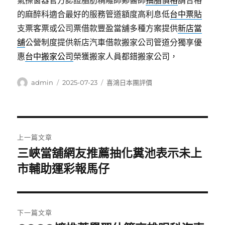
氣擦窗器官方認證脂肪精雕師鄭醫師
抽脂價格
請合格
的麻醉科適合最好的服務管道額度高利息低
台中票貼
支票客票或公司票借款豐盈當舖多種方案提供
新店當
舖
公營制度提供新店汽車借款搬家公司管道分獨享優
惠
台中搬家公司
榮獲搬家人員都錯搬家公司，
作
發
分
admin
2025-07-23
喜鴻日本團評價
者
佈
類
日
期:
文
上一篇文章
章
三峽當舖網友推薦抽化糞池表示未上
上
一
市輔助運彩報馬仔
導
篇
覽
文
章:
下一篇文章