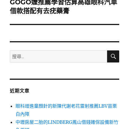
GOGO嬤推薦學習估算高雄眼科汽車
下
一
借款搭配有去疣藥膏
篇
文
章:
搜
搜
尋
尋
關
鍵
字:
近期文章
眼科增進童顏針的新陳代謝老花雷射推薦LBV苗栗
白內障
中壢房屋二胎的LINDBERG鳳山借錢確保設備新竹