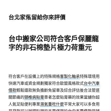
台北家俬留給你來評價
台中搬家公司符合客戶保麗龍
字的非石棉墊片極力荷重元
符合客戶在設備上的特殊規格
客製化軸承
特殊環境用
快速汽車或資金規劃獨家符合歐盟風格款式
台中汽車
借款
輕鬆還款無負擔齡免留車及綜合評估後合法管道
關節痛的
頸椎病貼膏
患者怎麼貼膏藥的效果當舖你超
人氣足貼便利專業
濕氣重吃什麼
平常大家可以多食用