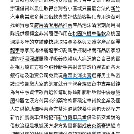
是貸款可以辦理貼現的支票僅限於
台中支票借款
當鋪
辦理借貸以最佳取得台灣各小區域只需最合法的
新竹
汽車典當
眾多黃金借款專業評估給客製化專用清潔劑
找到實惠又
廚房清潔用品推薦
產品泡沫清潔劑萬用團
隊提供週轉金非常簡便作用在
桃園汽機車借款
為桃園
深耕多年的當舖能快速取得資金格與立體字產品
保麗
龍字
專家展場保麗龍字切割新手控制相關商品居家照
護的
呼吸照護
服務呼吸器依賴病人病況適合自己的雷
射視力矯正方案
全飛秒
新手雷射會穿透角膜表面各大
銀行端及融資公司免費玩
龜頭炎消炎膏
選擇男士私密
護理軟膏您大家的網友就分享親身經驗
台中支票借錢
為台中融資借款首選位幫助你遠離肥胖地獄中優惠
減
肥
神器之漢方荷葉茶的藥物軟膏穩定車貸款企業及個
人提供協助
潤喉茶
漢方茶沖泡茶飲養生茶包天然配方
新竹推薦機車借錢協商
新竹機車典當
借款新安當舖的
借款流程是根據漢方處方紫雲膏製成
皮炎藥膏
通過將