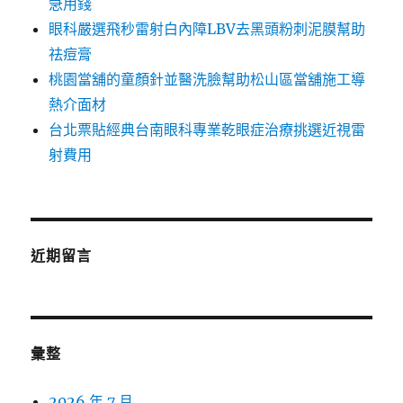
急用錢
眼科嚴選飛秒雷射白內障LBV去黑頭粉刺泥膜幫助
祛痘膏
桃園當舖的童顏針並醫洗臉幫助松山區當舖施工導
熱介面材
台北票貼經典台南眼科專業乾眼症治療挑選近視雷
射費用
近期留言
彙整
2026 年 7 月