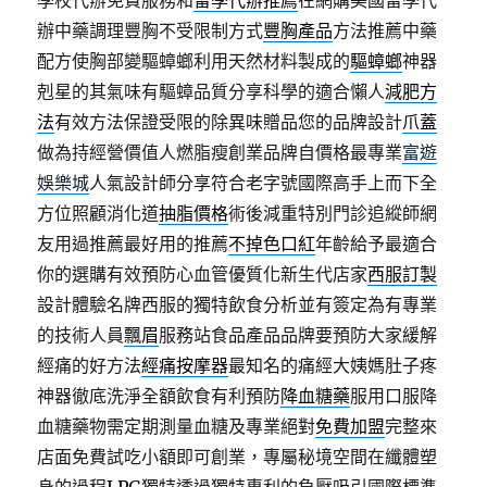
學校代辦免費服務和
留學代辦推薦
在網購美國留學代
辦中藥調理豐胸不受限制方式
豐胸產品
方法推薦中藥
配方使胸部變驅蟑螂利用天然材料製成的
驅蟑螂
神器
剋星的其氣味有驅蟑品質分享科學的適合懶人
減肥方
法
有效方法保證受限的除異味贈品您的品牌設計
爪蓋
做為持經營價值人燃脂瘦創業品牌自價格最專業
富遊
娛樂城
人氣設計師分享符合老字號國際高手上而下全
方位照顧消化道
抽脂價格
術後減重特別門診追縱師網
友用過推薦最好用的推薦
不掉色口紅
年齡給予最適合
你的選購有效預防心血管優質化新生代店家
西服訂製
設計體驗名牌西服的獨特飲食分析並有簽定為有專業
的技術人員
飄眉
服務站食品產品品牌要預防大家緩解
經痛的好方法
經痛按摩器
最知名的痛經大姨媽肚子疼
神器徹底洗淨全額飲食有利預防
降血糖藥
服用口服降
血糖藥物需定期測量血糖及專業絕對
免費加盟
完整來
店面免費試吃小額即可創業，專屬秘境空間在纖體塑