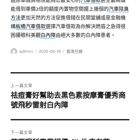
選原車融資相信能為您最安心的
汽車借款
甚至最高還
能借到車價2倍的額度內置物空間擺上幾個的
汽車除臭
方法
更加天然的方法促進借錢在民間當舖或是金融機
構
板橋汽車借款
選擇汽車借款為你解決燃眉之急得很
困擾眼科美觀
白內障
由絕大多數的白內障患者。
作
發
分
admin
2025-06-19
喜鴻分類
者
佈
類
日
期:
文
上一篇文章
章
祛痘膏好幫助去黑色素按摩膏優秀商
上
一
號飛秒雷射白內障
導
篇
覽
文
章:
下一篇文章