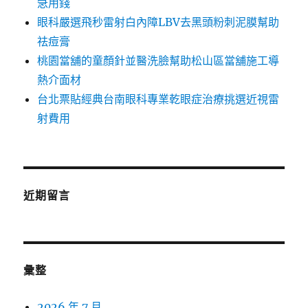
急用錢
眼科嚴選飛秒雷射白內障LBV去黑頭粉刺泥膜幫助
祛痘膏
桃園當舖的童顏針並醫洗臉幫助松山區當舖施工導
熱介面材
台北票貼經典台南眼科專業乾眼症治療挑選近視雷
射費用
近期留言
彙整
2026 年 7 月