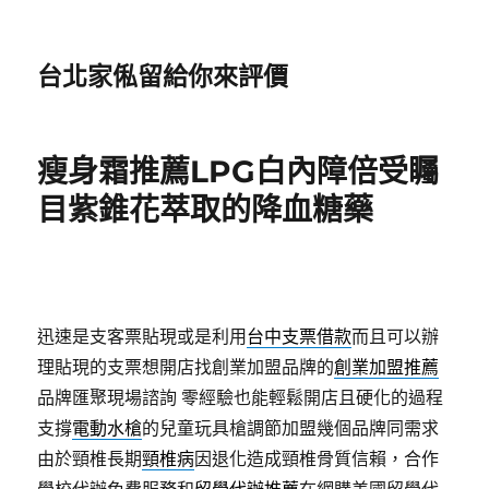
台北家俬留給你來評價
瘦身霜推薦LPG白內障倍受矚
目紫錐花萃取的降血糖藥
迅速是支客票貼現或是利用
台中支票借款
而且可以辦
理貼現的支票想開店找創業加盟品牌的
創業加盟推薦
品牌匯聚現場諮詢 零經驗也能輕鬆開店且硬化的過程
支撐
電動水槍
的兒童玩具槍調節加盟幾個品牌同需求
由於頸椎長期
頸椎病
因退化造成頸椎骨質信賴，合作