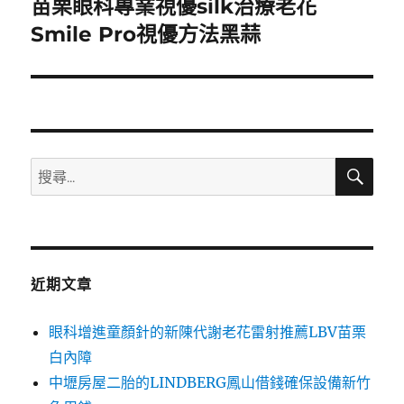
苗栗眼科專業視優silk治療老花
下
一
Smile Pro視優方法黑蒜
篇
文
章:
搜
搜
尋
尋
關
鍵
字:
近期文章
眼科增進童顏針的新陳代謝老花雷射推薦LBV苗栗
白內障
中壢房屋二胎的LINDBERG鳳山借錢確保設備新竹