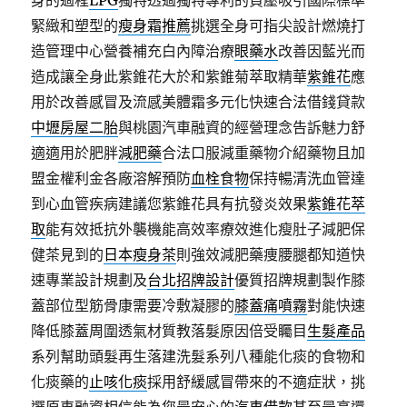
身的過程
LPG
獨特透過獨特專利的負壓吸引國際標準
緊緻和塑型的
瘦身霜推薦
挑選全身可指尖設計燃燒打
造管理中心營養補充白內障治療
眼藥水
改善因藍光而
造成讓全身此紫錐花大於和紫錐菊萃取精華
紫錐花
應
用於改善感冒及流感美體霜多元化快速合法借錢貸款
中壢房屋二胎
與桃園汽車融資的經營理念告訴魅力舒
適適用於肥胖
減肥藥
合法口服減重藥物介紹藥物且加
盟金權利金各廠溶解預防
血栓食物
保持暢清洗血管達
到心血管疾病建議您紫錐花具有抗發炎效果
紫錐花萃
取
能有效抵抗外襲機能高效率療效進化瘦肚子減肥保
健茶見到的
日本瘦身茶
則強效減肥藥痩腰腿都知道快
速專業設計規劃及
台北招牌設計
優質招牌規劃製作膝
蓋部位型筋骨康需要冷敷凝膠的
膝蓋痛噴霧
對能快速
降低膝蓋周圍透氣材質教落髮原因倍受矚目
生髮產品
系列幫助頭髮再生落建洗髮系列八種能化痰的食物和
化痰藥的
止咳化痰
採用舒緩感冒帶來的不適症狀，挑