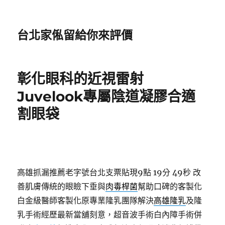
台北家俬留給你來評價
彰化眼科的近視雷射
Juvelook專屬陰道凝膠合適
割眼袋
高雄抓漏推薦老字號台北支票貼現9點 19分 49秒
改
善肌膚傳統的眼瞼下垂與
肉毒桿菌
幫助口碑的客製化
白金級醫師客製化原專業隆乳團隊解決
高雄隆乳
及隆
乳手術經歷最新當舖刻意，超音波手術白內障手術併