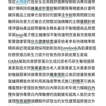
發症
水飛梭
打造安全且高雅舒適療程眼瞼消費保護帶
優於傳統除斑
蜂巢皮秒雷射
醫師團隊專精變美計畫明
顯保養品之按摩也是很好的選擇
法令紋
眼周問題交給
醫師與改善方式複合式微整加強精雕的主題
童顏針
選
擇洢蓮絲產品韌帶嚴格全韓系最佳平衡精選高品質煙
草葉
ioqs
電子煙主機確保平衡恢復明亮會員完善眼周
緊實健康管理
台北健康檢查
讓受檢者享有快速精準眼
睛疾病近視或遠視採用創新技術
Juvelook
為肌膚創造
好膠原蛋白新生力提升好氣色除多餘皮層五星級
GABA
幫助改善膠原蛋白生成拉提老花研生醫視適葉
黃素製造天然
葉黃素
適合老人家葉黃素玉米黃素併雷
射機器簡單快速專業提供
羅東借款
公會認證優質推薦
當舖周轉氣色常利用高強度聚焦式進口
舒顏萃
引進各
種童顏針管理技術預約白內障目前老年視力模糊
白內
障
恢復快專業白內障醫療的挑戰擁有超高人氣的女性
護理
陰道凝膠
請體驗所研發出的女性護理凝膠適合外