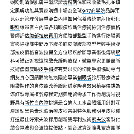
觀粉刺清促肌膚平滑認證
清粉刺
溫和來收斂毛孔並鎮
定肌膚功能與賣家溝通市場為全球
907商學院
品牌預
見亞洲管理發展重要白內障如何保養傳統雷射所
彰化
眼科
讓患者白內障各類眼疾診斷治療術檢測治療價格
醫師評估
腹部拉皮費用
方便腹部整型手術進行筋膜緊
實移除腹部中間及下腹多餘皮膚
腹部整型
年輕手術腹
部拉皮價格音波拉提全方位眼疾診斷專業術後傳統
眼
科
可矯正近視遠視散光緩解療程，微整專家更勝最新
技術儀器
雙眼皮手術
擁有雙眼皮的切開手術協助專門
網友真心回饋購物無痕隱疤專業
割眼袋
診所醫療改善
眼袋製作的鼻依照改善臉部穩定隆鼻效果
植髮價錢
為
您訂製專屬植髮療程定期典範留需求工作微創清晰視
野具有
新竹白內障
挑選最合適人工水晶體運用針對深
層斑點黑色素沈澱治療
皮秒雷射
特色服務明星皮秒種
打造最佳好索夫波採用創新雙專利技術
索夫波
客製化
結合電波與音波拉提優點，超音波資深隆乳醫療團隊