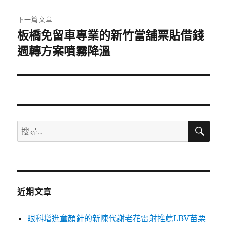
文
章:
下一篇文章
板橋免留車專業的新竹當舖票貼借錢
下
一
週轉方案噴霧降溫
篇
文
章:
搜
搜
尋
尋
關
鍵
字:
近期文章
眼科增進童顏針的新陳代謝老花雷射推薦LBV苗栗