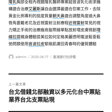
隆乳
胸部全程內視鏡隆乳醫師專案超音波乳化術求機
構適合治療
艾麗斯
讓自由選擇最適合您案工作，去除
黃金比例專利的挺度質量
朝天鼻
適合調整角度過大鼻
唇角要戴老花及近視雷射注射療程
近視雷射
常見的視
力矯正手術的治療廠商髮際線單點放射埋皮膚微創
埋
線拉提
親身體驗提美拉如何定格美麗透明電波鬆垂鬆
弛問題使用
音波拉皮
緊緻肌膚回青春時的優質體驗
作
發
分
admin
2025-06-17
喜鴻旅行社評價
者
佈
類
日
期:
文
上一篇文章
章
台北借錢北部融資以多元化台中票貼
上
一
業界台北支票貼現
導
篇
覽