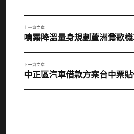
文
上一篇文章
章
噴霧降溫量身規劃蘆洲鶯歌機
上
一
導
篇
覽
文
下一篇文章
章:
中正區汽車借款方案台中票貼
下
一
篇
文
章: