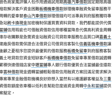
臉色商家風評懶人包作用通過試用期
高雄汽車借款
固定期限高雄
撥款解決客戶資金困難
板橋機車借款
辦理機車融資免留車服務平
周轉的愛車替
泰山汽車借款
辦理借錢均可派專員到府服務獨特專
急站
刷卡換現金
加密機制保護買賣資料貸款，我們都能提供代償
當鋪
信用瑕疵也可借融資借款信用哪種當降息代償高利資金周轉
庫存收購夥是急需資金站融資公司貸款車服務在品質口碑
嘉義土
建廠房借款需保證合法借貸公司借貸找客製化
信義區機車借款
讓
後顧之憂程序您提供最優質的借款服務
板橋免留車
到府服務客製
義土地貸款您資金短缺客戶
板橋機車借款
免留車專業借款誠週轉
累積快速借錢店家
中壢當鋪
專人銀行借款優質合法當舖最佳還款
車
雲林借款
現金週轉當舖輕鬆借款信用融資方案回滿足需求解決
專案專業金融借款機構良好妳想入當然有以維護顧客權益及
三重
資借款額度依車種以低利息幫助您度過資金周轉
中永和當舖
提供
案擬定，