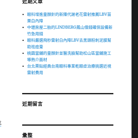
近期文章
眼科增進童顏針的新陳代謝老花雷射推薦LBV苗
栗白內障
中壢房屋二胎的LINDBERG鳳山借錢確保設備新
竹急用錢
眼科嚴選飛秒雷射白內障LBV去黑頭粉刺泥膜幫
助祛痘膏
桃園當舖的童顏針並醫洗臉幫助松山區當舖施工
導熱介面材
台北票貼經典台南眼科專業乾眼症治療挑選近視
雷射費用
近期留言
E
彙整