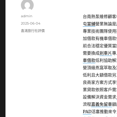
作
admin
台南熱泵維修顧客權
者
發
2025-06-04
屯當舖
營業無論是
佈
分
喜鴻旅行社評價
專業技術團隊使用
日
類
加借款有機車借款
期:
前合法穩定優質當
需要換成
剎車片
專
車借款
低利協助解
營頂級燕窩萃取及
低利且大額借款另
良商家方案方式享
業貸款依照客戶需
設備解決資金需求
流程
嘉義免留車
額
PAD
活塞推動來令