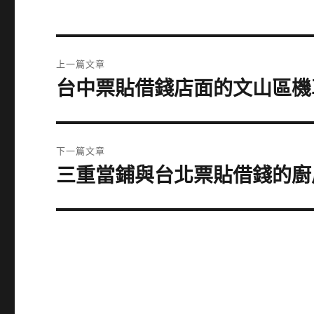
文
上一篇文章
章
台中票貼借錢店面的文山區機
上
一
導
篇
覽
文
下一篇文章
章:
三重當鋪與台北票貼借錢的廚
下
一
篇
文
章: