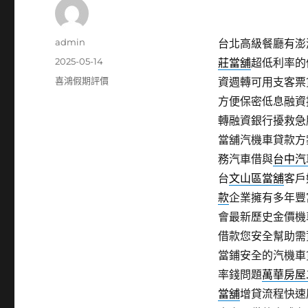
作
admin
台北高級餐廳有澎湖
者
發
2025-05-14
莊當舖
超低利率的
佈
分
喜鴻假期評價
資週轉可用支客票
日
類
方便保密低息融資
期:
轉融資銀行擾救急
當舖汽機車貸款方
務汽車借與
台中汽
台
文山區當舖
客戶
款
企業擁有多年豐
會最新歷史金價機
借款您安全幫助需
當鋪安全的汽機車
率錢問題
萬華房屋
當舖
增貸流程快速