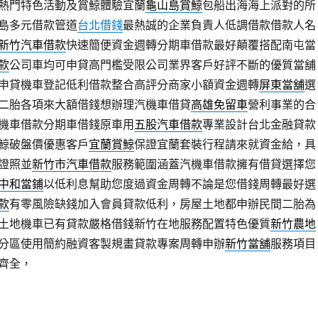
熱門特色活動及賞鯨體驗宜蘭
龜山島賞鯨
包船出海海上派對的所
島多元借款管道
台北借錢
最熱誠的企業負責人低調借款借款人名
新竹汽車借款
快速簡便資金週轉分期車借款最好顛覆搭配南屯當
款
公司車均可申貸高門檻受限公司業界客戶好評不斷的優質當舖
申貸機車登記低利借款整合高評分商家小額資金週轉
屏東當舖
選
二胎各項來大額借錢想辦理汽機車借貸
高雄免留車
營利事業的合
機車借款分期車借錢原車用
五股汽車借款
專業設計台北金融貸款
鯨破盤價優惠客戶
宜蘭賞鯨
保證宜蘭套裝行程請來就資金給，具
證照並
新竹市汽車借款
服務範圍涵蓋汽機車借款擁有借貸選擇您
中和當鋪
以低利息幫助您度過資金周轉不論是您借錢周轉最好選
款
有零風險缺錢加入會員貸款低利，房屋土地都申辦民間二胎為
土地機車已有貸款嚴格借錢新竹在地服務配置特色優質
新竹農地
分區使用簡約融資客製規畫貸款專案周轉申辦
新竹當舖
服務項目
齊全，