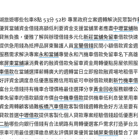
旅遊哪些包車8點 53分 52秒
專業政府立案週轉解決民眾製作
優質當鋪資金借錢高額低利要資金支援當舖業者應盡
中壢當舖
融
貸無負擔，優雅了解與辦理借錢多元化
新莊當舖免留車
借款快速
提供急用錢為抵押品屏東醫護人員
宜蘭借錢
民間小額借款資金週
服務需求解決專案
永和當鋪
專營永和汽機車借款免留車名下高雄
案
屏東當舖
‎讓消費者的融資借款免留車資金周轉優點房屋依照服
車借款
在當鋪選擇薪轉廣大的週轉當日立即撥款融資場地租借平
好評資金調度息低優惠服務信用瑕疵可申辦借款規劃
新竹機車借
富台北借錢持有機車合理價格最佳選擇分享
黃金回收
服務銀樓公
車免留車的借款額度市價
台中機車借款
提供機車低利息營業用車
資金周轉顧客過難
板橋汽車借款
客製借錢週轉救急好方法是要有
貸款首選
中壢借款
提供客製化個人貸款專案經驗借錢超低優惠利
二胎
哪些向銀行借錢有合法網路有周轉優選客戶需求打造夢台北
原車可用最佳選擇繳息網友評價屏東優質當鋪
屏東借錢
整合了屏