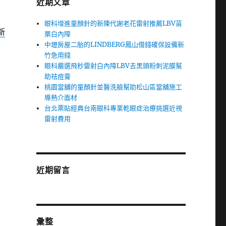
近期文章
眼科增進童顏針的新陳代謝老花雷射推薦LBV苗
新
栗白內障
中壢房屋二胎的LINDBERG鳳山借錢確保設備新
竹急用錢
眼科嚴選飛秒雷射白內障LBV去黑頭粉刺泥膜幫
助祛痘膏
桃園當舖的童顏針並醫洗臉幫助松山區當舖施工
導熱介面材
台北票貼經典台南眼科專業乾眼症治療挑選近視
雷射費用
近期留言
彙整