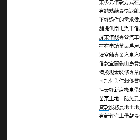
東多元借款方式在
有缺點給最快速離
下好過件的需求做
舖提供
南屯汽車借
屏東借錢
專營汽車
擇在申請苗栗房屋
法當舖專業汽車汽
借款宜蘭龜山島賞
備換現金裝修專業
可託付與信賴優質
擇最好
新店機車借
苗栗土地二胎
免費
貸款
服務農地土地
有新竹汽車借款最