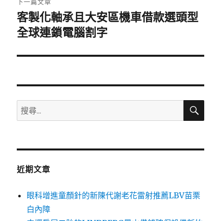
下一篇文章
客製化軸承且大安區機車借款選頭型
下
一
全球連鎖電腦割字
篇
文
章:
搜
搜
尋
尋
關
鍵
字:
近期文章
眼科增進童顏針的新陳代謝老花雷射推薦LBV苗栗
白內障