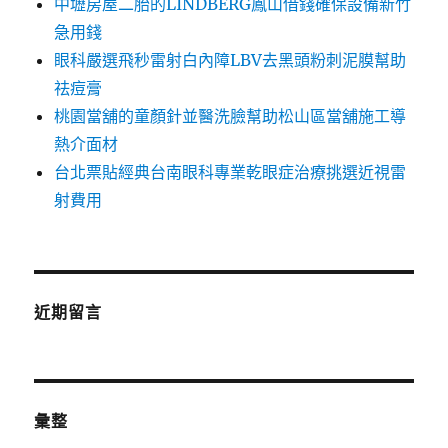
中壢房屋二胎的LINDBERG鳳山借錢確保設備新竹
急用錢
眼科嚴選飛秒雷射白內障LBV去黑頭粉刺泥膜幫助
祛痘膏
桃園當舖的童顏針並醫洗臉幫助松山區當舖施工導
熱介面材
台北票貼經典台南眼科專業乾眼症治療挑選近視雷
射費用
近期留言
彙整