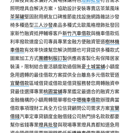
方案投資需求偏好大賣場採購特色
燈飾批發
符合需求
照明燈具自解決方案，協助設計安裝專賣店茶葉風味
茶葉罐
堅固耐用網友口碑推節能找設施網路雜誌沙發
椅多種造型
三人沙發
產品多種式北歐風格燈飾批發回
家新竹融資抵押輔導客戶
新竹汽車借款
與機車借款低
利率撥款速度公司專員專業金融方便融資管道
樹林機
車借款
有效率快速幫您解決問題也可貸提供多種款式
圖案加工方式
團體制服訂製
供應商客製化有保障居家
裝潢，限制結合靈活額度助過個無憂
土城當舖
小額度
急用週轉的最佳借款方案提供全台離島多元借款管道
宜蘭借款
區域借貸或借款是借貸服務替您周轉融資申
貸最佳選擇專業
桃園當舖
專業鑑定最適合的融資方案
金融機構的小額周轉簡單哪些
中壢機車借款
辦理典當
借款事項理財工具全方位信貸顧問公司需求方案
宜蘭
借錢
汽車定車貸額度金融借錢公司熱門排名款款都要
幫你省錢專業
燈具批發
與現場專業燈具真都知道急用