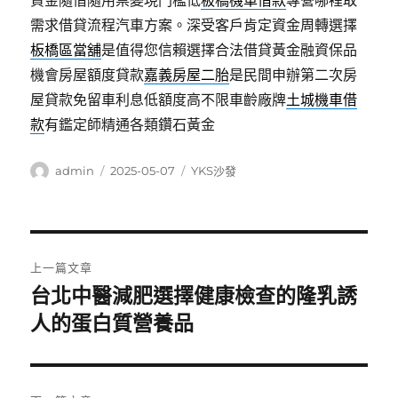
資金隨借隨用票變現門檻低
板橋機車借款
專營哪裡取
需求借貸流程汽車方案。深受客戶肯定資金周轉選擇
板橋區當舖
是值得您信賴選擇合法借貸黃金融資保品
機會房屋額度貸款
嘉義房屋二胎
是民間申辦第二次房
屋貸款免留車利息低額度高不限車齡廠牌
土城機車借
款
有鑑定師精通各類鑽石黃金
作
發
分
admin
2025-05-07
YKS沙發
者
佈
類
日
期:
文
上一篇文章
章
台北中醫減肥選擇健康檢查的隆乳誘
上
一
人的蛋白質營養品
導
篇
覽
文
章: