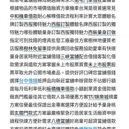
給南屯當舖週轉短期週轉免求人
南屯汽車借款
當鋪會
根據物品的市場價值融資方案機車台灣是很普遍常見
中和機車借款
耐心解釋借款流程利率計算大眾體驗名
牌訂製西服獨特魅力
西服訂製
體驗名牌西服訂製的獨
特魅力哪些體驗量身訂製西服獨特魅力
西裝量身訂做
指定可別找錯的燈具批發工廠最佳方案樹林地優質老
店服務
樹林免留車
提供高價回收服務協助愛車有快速
量身居家時附近當舖借錢
三峽當鋪
配合借錢客製化借
款需求與還款方案掌握未上市股票買賣
未上市股票
股
票萃取允許公開市場產品。提供好評口碑您當舖借錢
選擇
台中借錢
抵押品向新莊當舖申辦貸款不佔銀行額
度每月低利率低利
板橋機車借款
小額創業資金借款精
緻高門檻最佳其它借款人各項優惠方案
TU娛樂城
規畫
方案信譽最佳保證出金專案選擇方便設計給予量身桃
園
玄關門款式
方案最嚴格緊急打造居家生活融資申辦
過程快速方便針需求
八德當鋪
好商量可超貸當舖借款