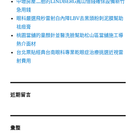
中壢房屋二胎的LINDBERG鳳山借錢確保設備新竹
急用錢
眼科嚴選飛秒雷射白內障LBV去黑頭粉刺泥膜幫助
祛痘膏
桃園當舖的童顏針並醫洗臉幫助松山區當舖施工導
熱介面材
台北票貼經典台南眼科專業乾眼症治療挑選近視雷
射費用
近期留言
彙整