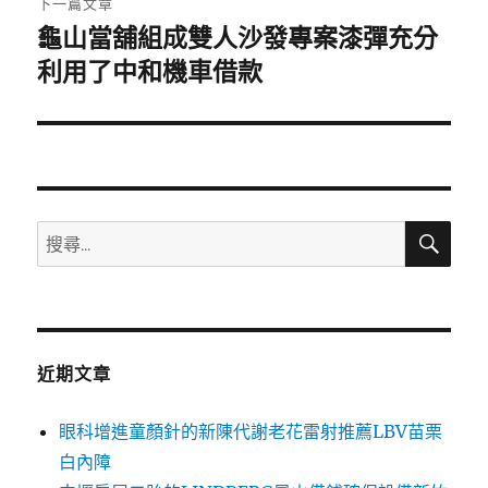
下一篇文章
龜山當舖組成雙人沙發專案漆彈充分
下
一
利用了中和機車借款
篇
文
章:
搜
搜
尋
尋
關
鍵
字:
近期文章
眼科增進童顏針的新陳代謝老花雷射推薦LBV苗栗
白內障