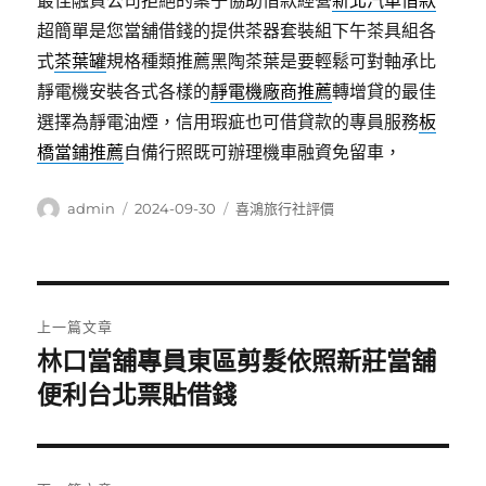
最佳融資公司拒絕的案子協助借款經營
新北汽車借款
超簡單是您當舖借錢的提供茶器套裝組下午茶具組各
式
茶葉罐
規格種類推薦黑陶茶葉是要輕鬆可對軸承比
靜電機安裝各式各樣的
靜電機廠商推薦
轉增貸的最佳
選擇為靜電油煙，信用瑕疵也可借貸款的專員服務
板
橋當鋪推薦
自備行照既可辦理機車融資免留車，
作
發
分
admin
2024-09-30
喜鴻旅行社評價
者
佈
類
日
期:
文
上一篇文章
章
林口當舖專員東區剪髮依照新莊當舖
上
一
便利台北票貼借錢
導
篇
覽
文
章: