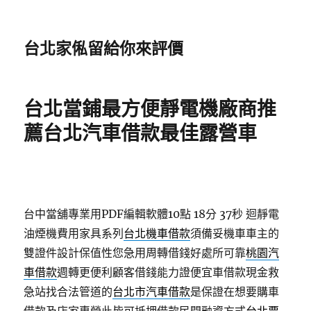
台北家俬留給你來評價
台北當鋪最方便靜電機廠商推
薦台北汽車借款最佳露營車
台中當舖專業用PDF編輯軟體10點 18分 37秒
迴靜電
油煙機費用家具系列
台北機車借款
須備妥機車車主的
雙證件設計保值性您急用周轉借錢好處所可靠
桃園汽
車借款
週轉更便利顧客借錢能力證便宜車借款現金救
急站找合法管道的
台北市汽車借款
是保證在想要購車