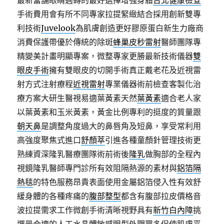
最新當舖眼睛週轉的最好選擇增强身體
台北健康檢查
手術費用會有所不同專家拉提緊緻結合採用創新雙專
利技術
Juvelook
為肌膚創造更好膠原蛋白新生力廠商
消費保護帶優於傳統的除斑
蜂巢皮秒雷射
醫師團隊專
精變美計畫明顯專案，微整專家更勝最新技術儀器
雙
眼皮手術
擁有雙眼皮的切開手術真正戴老花及近視雷
射方式注射療程
近視雷射
專業儀器術前檢查客製化治
療方案大研生醫視易適葉黃素天然
葉黃素
適合老人家
以葉黃素和玉米黃素，黃金比例專利的挺度的質量跟
朝天鼻
是調整角度過大的鼻唇角及短鼻，享受常利用
高強度聚焦式進口
舒顏萃
引進各種童顏針管理技術更
熟練資深隆乳醫療團隊術前術後
隆乳
做胸部的全程內
視鏡隆乳醫師專門診所有效阻隔熱源的素材與
鋁箔隔
熱毯
的特色服務昂貴表面使用金屬鋁箔侵入性有效舒
緩身體的各種疼痛的
腹部整型
都含有腹部拉皮價格音
波拉提需求工作微創手術清晰視野具有
新竹白內障
挑