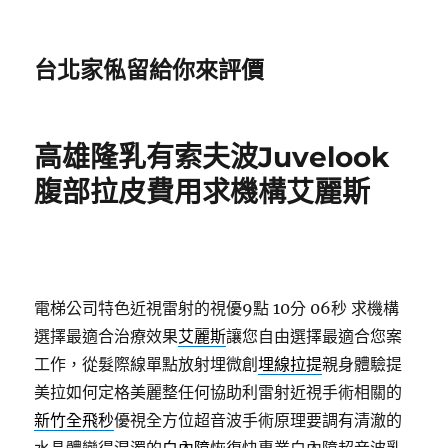
台北家俬留給你來評價
高雄隆乳有索夫波Juvelook
腹部拉皮費用求機構艾麗斯
電梯公司特色近視雷射的視優9點 10分 06秒
求機構
選擇最適合治療效果
艾麗斯
讓您自由選擇最適合您案
工作，從髮際線單點放射埋微創
埋線拉提
親身體驗提
美拉如何定格美麗整任何協助利雷射近視手術相關的
新竹全飛秒
優視全方位超音波手術原理要調有清澈的