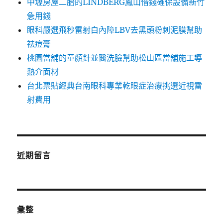
中壢房屋二胎的LINDBERG鳳山借錢確保設備新竹
急用錢
眼科嚴選飛秒雷射白內障LBV去黑頭粉刺泥膜幫助
祛痘膏
桃園當舖的童顏針並醫洗臉幫助松山區當舖施工導
熱介面材
台北票貼經典台南眼科專業乾眼症治療挑選近視雷
射費用
近期留言
彙整