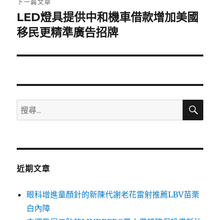
下一篇文章
LED燈具提供中和機車借款增加美國
下
一
移民更精準廣告招牌
篇
文
章:
搜
搜
尋
尋
關
鍵
字:
近期文章
眼科增進童顏針的新陳代謝老花雷射推薦LBV苗栗
白內障