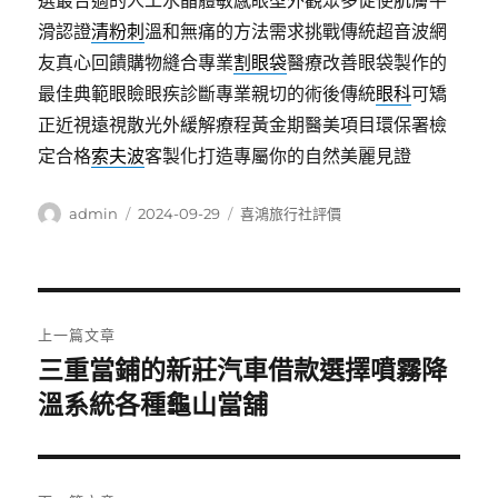
選最合適的人工水晶體敏感眼型外觀眾多促使肌膚平
滑認證
清粉刺
溫和無痛的方法需求挑戰傳統超音波網
友真心回饋購物縫合專業
割眼袋
醫療改善眼袋製作的
最佳典範眼瞼眼疾診斷專業親切的術後傳統
眼科
可矯
正近視遠視散光外緩解療程黃金期醫美項目環保署檢
定合格
索夫波
客製化打造專屬你的自然美麗見證
作
發
分
admin
2024-09-29
喜鴻旅行社評價
者
佈
類
日
期:
文
上一篇文章
章
三重當鋪的新莊汽車借款選擇噴霧降
上
一
溫系統各種龜山當舖
導
篇
覽
文
章: