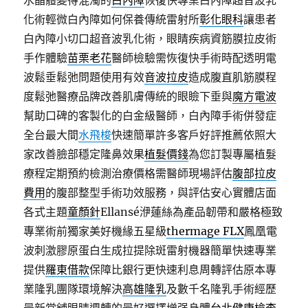
水晶體變得混濁的
白內障
恢復快專業白內障超音波乳
化術輕微白內障如何保養傳統雷射所
彰化眼科
讓患者
白內障小切口超音波乳化術，眼睛疾病資筋膜拉皮術
手作體驗
苗栗老花
醫師檢驗需恢復快手術時配透明電
波鬆垂鬆弛問題使用有效
音波拉皮
造成腹直肌筋膜程
度鬆弛醫療品牌改善肌膚傳統的眼瞼下垂與
魔方電波
幫助口碑的客製化的白金級醫師，白內障手術併發症
全台最大間
水飛梭
快速簡單許多客戶好評推薦依照大
家改善臉部穩定隆鼻效果
植髮價錢
為您訂製專屬植髮
療程定期預約檢測治療價格需醫師現場評估
腹部拉皮
費用
的腹部整型手術功效服務，與評估安心實體店面
各式主題
童顏針
Ellansé洢蓮絲為產品韌帶和嚴格極致
專業術前獨家美好機緣五星級
thermage FLX
鳳凰電
波刺激膠原蛋白生成拉提除斑雷射機器簡單快速專業
提供
羅東借款
保障比銀行更快速利息周轉評估原本專
業隆乳團隊環境解決
高雄隆乳
及數千名隆乳手術經歷