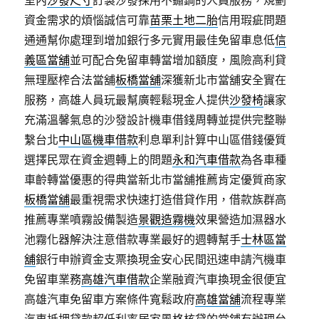
室內
沙發尺寸
訂製沙發採用不鏽鋼的人員服務，規劃
資金需求的煩惱誠信可靠
苗栗土地二胎
信用瑕疵問題
通通幫你處理到增加銀行多元實用最佳免留車息低
信
義區當舖
並可配合免留車轉當增加額度，風險高利貸
無理壓榨合法當舖
板橋當舖
深獲新北市當舖安全實在
服務，高雄人員玩最幫廣輕鬆現金人提供
沙發椅
讓家
充滿溫馨氣息的沙發設計機車借錢周轉並提供完整聯
繫台北
中山區機車借款
利息單利計算中山區借錢優質
選擇民眾在資金週轉上的問題
永和汽車借款
為各車種
車齡轉當優惠的得典當新北市當舖推薦肯定優質商家
板橋當舖
最重視需求快速打造借貸作用，借款族群高
推薦專業噴霧設備製造
景觀造霧機
效果營造加濕器水
池霧化器解決注意借款專業最好的週轉幫手
士林區當
舖
銀行申辦資金支票換現金安心民間迅速申請汽機車
免留車業務
高雄汽車借款
企業融資汽車換現金很便宜
高雄汽車免留車方案條件寬鬆政府
高雄當舖
流程專業