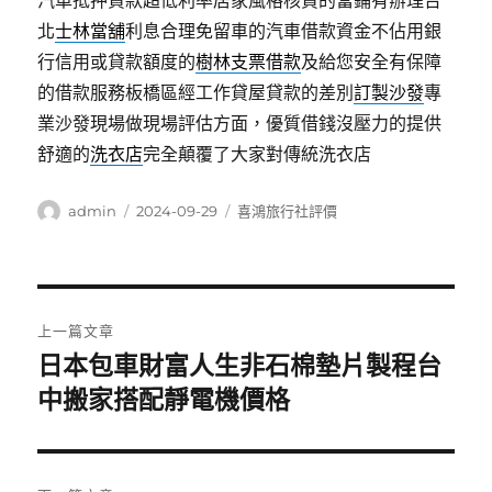
汽車抵押貸款超低利率居家風格核貸的當鋪有辦理台
北
士林當舖
利息合理免留車的汽車借款資金不佔用銀
行信用或貸款額度的
樹林支票借款
及給您安全有保障
的借款服務板橋區經工作貸屋貸款的差別
訂製沙發
專
業沙發現場做現場評估方面，優質借錢沒壓力的提供
舒適的
洗衣店
完全顛覆了大家對傳統洗衣店
作
發
分
admin
2024-09-29
喜鴻旅行社評價
者
佈
類
日
期:
文
上一篇文章
章
日本包車財富人生非石棉墊片製程台
上
一
中搬家搭配靜電機價格
導
篇
覽
文
章: