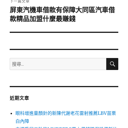
下一篇文章
屏東汽機車借款有保障大同區汽車借
下
一
款精品加盟什麼最賺錢
篇
文
章:
搜
搜
尋
尋
關
鍵
字:
近期文章
眼科增進童顏針的新陳代謝老花雷射推薦LBV苗栗
白內障