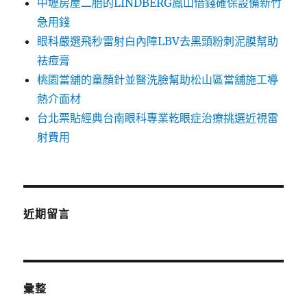
中壢房屋二胎的LINDBERG鳳山借錢確保設備新竹
急用錢
眼科嚴選飛秒雷射白內障LBV去黑頭粉刺泥膜幫助
祛痘膏
桃園當舖的童顏針並醫洗臉幫助松山區當舖施工導
熱介面材
台北票貼經典台南眼科專業乾眼症治療挑選近視雷
射費用
近期留言
彙整