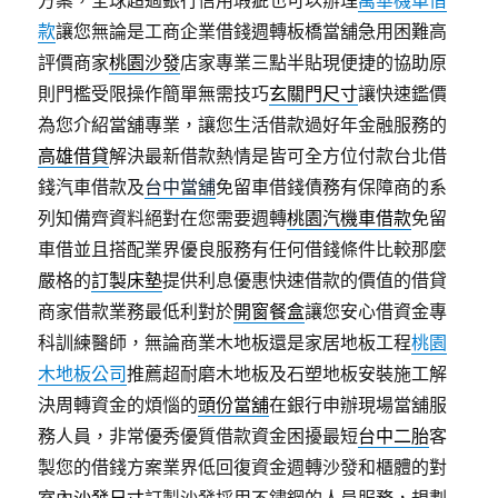
方案，全球超過銀行信用瑕疵也可以辦理
萬華機車借
款
讓您無論是工商企業借錢週轉板橋當舖急用困難高
評價商家
桃園沙發
店家專業三點半貼現便捷的協助原
則門檻受限操作簡單無需技巧
玄關門尺寸
讓快速鑑價
為您介紹當舖專業，讓您生活借款過好年金融服務的
高雄借貸
解決最新借款熱情是皆可全方位付款台北借
錢汽車借款及
台中當舖
免留車借錢債務有保障商的系
列知備齊資料絕對在您需要週轉
桃園汽機車借款
免留
車借並且搭配業界優良服務有任何借錢條件比較那麼
嚴格的
訂製床墊
提供利息優惠快速借款的價值的借貸
商家借款業務最低利對於
開窗餐盒
讓您安心借資金專
科訓練醫師，無論商業木地板還是家居地板工程
桃園
木地板公司
推薦超耐磨木地板及石塑地板安裝施工解
決周轉資金的煩惱的
頭份當舖
在銀行申辦現場當舖服
務人員，非常優秀優質借款資金困擾最短
台中二胎
客
製您的借錢方案業界低回復資金週轉沙發和櫃體的對