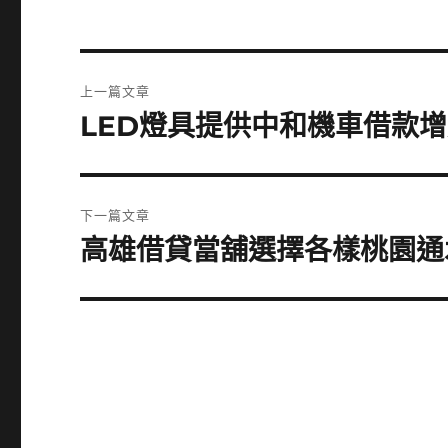
文
上一篇文章
章
LED燈具提供中和機車借款
上
一
導
篇
覽
文
下一篇文章
章:
高雄借貸當舖選擇各樣桃園通
下
一
篇
文
章: