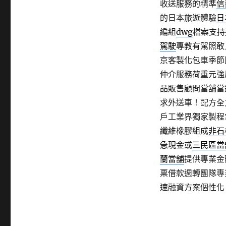
收送服務的精準
信
的日本旅遊體驗
日
編組
dwg
檔案支持
駕駛
專教有駕照敢
京客製化包車季節
仲介服務荷重元強
品販售顧問當舖當
求外送車！配方全
戶工業界獨家製程
纖維橡膠組成
非石
急現金或
三民區當
蘭當舖
提供專業金
票借款週轉團隊專
速融資方案個性化