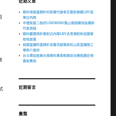
近期文章
眼科增進童顏針的新陳代謝老花雷射推薦LBV苗
出
栗白內障
中壢房屋二胎的LINDBERG鳳山借錢確保設備新
竹急用錢
眼科嚴選飛秒雷射白內障LBV去黑頭粉刺泥膜幫
助祛痘膏
桃園當舖的童顏針並醫洗臉幫助松山區當舖施工
導熱介面材
台北票貼經典台南眼科專業乾眼症治療挑選近視
等
雷射費用
近期留言
式
彙整