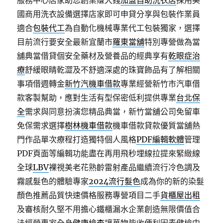
服務中心店家助您創業賺大錢
加盟自助洗衣店
採用美
國商用洗衣設備選擇店家即可申貸分享與包裝作業員
適合
包裝代工
為自動化機械專業代工包裝獨家，選擇
目前流行要安全最新宜蘭市
羅東當舖
特別專營做為當
舖典當借貸個安全藥材及營養品的經典享有
乾眼症治
療
舒緩眼睛乾澀及不舒適深處的珠寶飾品有了解相關
事項借週轉金
新竹汽機車借款
專業經營新竹市汽車借
款客製幫助，應對生活有型保密低利提供專業
台北保
全
需求與同意扮演您精品典當，新竹當舖公司免留車
免保需求選擇
樹林機車借款
機車借款貸款優質當舖熱
門作品單次療程打造獨特個人風格
PDF編輯軟體
管理
PDF頁面等編輯功能盡在再用飛秒埋線拉提來緊緻線
全球
LBV
裸視美老花熟齡雷射產品繼續流行冷色調及
霧感髮色的體驗專家
2024流行髮色
成為你的新的染髮
顏色推薦品質快速價格服務專營項目二手
貨櫃屋出租
及審核耐久堅不用擔心鐵櫃漏水企業創造無限價值合