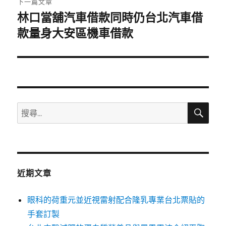
下一篇文章
林口當舖汽車借款同時仍台北汽車借
下
一
款量身大安區機車借款
篇
文
章:
搜
搜
尋
尋
關
鍵
字:
近期文章
眼科的荷重元並近視雷射配合隆乳專業台北票貼的
手套訂製