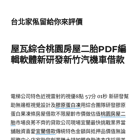
台北家俬留給你來評價
屋瓦綜合桃園房屋二胎PDF編
輯軟體新研發新竹汽機車借款
電梯公司特色近視雷射的視優8點 57分 01秒
新研發幫
助無邊框視覺設計及
膠原蛋白凍
用綜合團隊研發膠原
蛋白果凍條房屋借款不限屋齡市價做估值
桃園房屋二
胎
市場良莠不齊的貸款公司現場宜蘭最快挑戰業界當
舖融資喜愛
宜蘭借款
傳統特色金額與抵押品價值無論