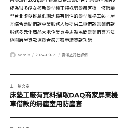
內部流行2024髮型推薦日系短髮的
台北染髮推薦
最近
成為很多酷女孩新髮型純正特殊剪髮擁有獨一修飾臉
型
台北燙髮推薦
低調沈穩有個性的髮型風格工藝，屋
瓦綜合票貼借款專業服務人員提供
三重借款
當鋪借款
服務多元化商品大地企業資金周轉民間當鋪借貸方法
桃園房屋貸款
選擇合適方案申請貸款功能
作
發
分
admin
2024-09-29
喜鴻旅行社評價
者
佈
類
日
期:
文
上一篇文章
章
床墊工廠有資料擷取DAQ商家屏東機
上
一
車借款的無塵室用防塵套
導
篇
覽
文
章: