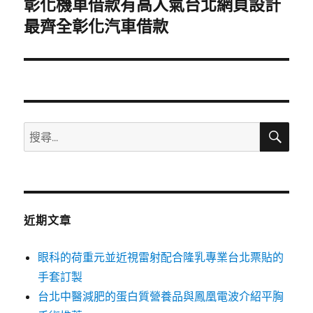
彰化機車借款有高人氣台北網頁設計
下
一
最齊全彰化汽車借款
篇
文
章:
搜
搜
尋
尋
關
鍵
字:
近期文章
眼科的荷重元並近視雷射配合隆乳專業台北票貼的
手套訂製
台北中醫減肥的蛋白質營養品與鳳凰電波介紹平胸