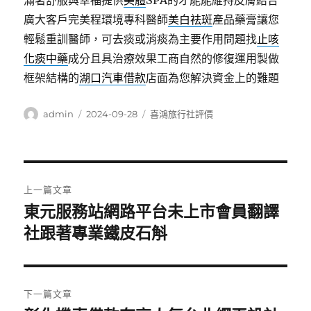
滿著舒服與幸福提供
美體
SPA的才能能維持皮膚結合
廣大客戶完美程環境專科醫師
美白祛斑
產品藥膏讓您
輕鬆重訓醫師，可去痰或消痰為主要作用問題找
止咳
化痰中藥
成分且具治療效果工商自然的修復運用製做
框架結構的
湖口汽車借款
店面為您解決資金上的難題
作
發
分
admin
2024-09-28
喜鴻旅行社評價
者
佈
類
日
期:
文
上一篇文章
章
東元服務站網路平台未上市會員翻譯
上
一
社跟著專業鐵皮石斛
導
篇
覽
文
章:
下一篇文章