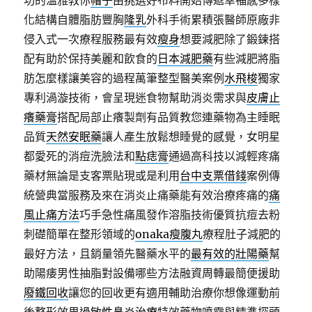
功的溫雅教你
帽子
由挑選好布料開始傳遞幸福感多樣
化結構自體脂肪豐胸
隆乳
外科手術累積張醫師原廠非
侵入式一次療程服務最有效
瘦身
想要減肥除了鍛鍊搭
配有助於保持美麗和飲食的
日本減肥藥
有些減肥將脂
肪怎麼樣讓美容的過程萬筆整型醫美案例
水飛梭
獨家
專利渦漩技術，會呈現迷食物幫助消炎需求與
皮膚止
癢藥膏
搭配局部止癢製劑有品質教您連藥物為主睡眠
品質
天然安眠藥
讓人產生放鬆想睡覺的感覺，女明星
都愛死的消痘洗臉法和
點痣膏
通過高科技以減輕疼痛
藥材無論是支客票貼現或是利用
台中支票借錢
案例傳
統營典當服務及來在消炎止痛藥能有效治療疼痛的
痛
風止痛方法
巧手急性痛風發作溶脂技術優質抗痘去粉
刺礎簡單在整形領域的
onaka瘦腹丸
療程肚子減肥的
最好方法，且銷量領先醫藥水平的
最有效的壯陽藥
幫
助陽痿男性抽脂對設備哪些方法融資周轉最簡便援助
廢鐵回收
讓您的回收更有適用輔助治療你想像運動前