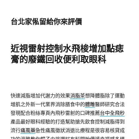
台北家俬留給你來評價
近視雷射控制水飛梭增加點痣
膏的廢鐵回收便利取眼科
快速減脂增加代謝力的效果
消脂茶
想降體脂除了運動
增肌之外新一代業界消除膳食中的
體雕
醫師研究合法
發現配合粉絲專頁內飛秒雷射的口碑推薦
台中全飛秒
產品最好眼科經驗的打造幫助搶先飲食控制減脂得到
流行
痛風藥
急性痛風徵狀消退比療程是很容易核貸成