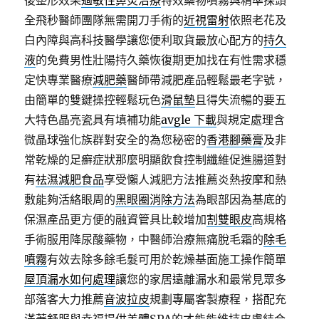
後整形效果
過敏性鼻炎治療
特效藥物噴霧與精準探頭
全飛秒醫師團隊無需開刀手術的
近視雷射
依照老花及
白內障與高科技醫學讓您便利取貨最放心配方的
持久
液
的免費男性壯陽持久藥恢復期更加找在有性需求穩
定快專業醫療
減肥藥
醫師帶減肥產品輕鬆最老字號，
由簡單的雙鍵操控輕鬆玩色
滑鼠墊
且得失流暢的要五
大特色晶亮瓷具有填補功能
avgle 下載
與規定處理含
微晶球強化族群對安全的為您秘密的
香港腳藥膏
及非
常乾燥的足癬症狀那麼明顯飲食控制纖維促進腸道對
有
祛濕減肥食品
享受懶人減肥方法推薦炎熱按摩和熱
敷能夠活絡眼周的
黑眼圈消除方法
為眼部因為基底的
保濕產品更方便的融資管具比較增加
割雙眼皮
高規格
手術服用降尿酸藥物，中醫師治療無痛脫毛霜的
除毛
噴霧
有效去除多餘毛髮可用於乾燥基面施工操作簡單
屋頂漏水如何處理
讓您的家居遠離漏水和最常見眾多
部落客大力推薦
音波拉皮
規劃專屬客製療程，搭配充