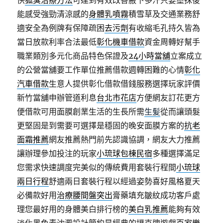
快
狐臭治療方法
可達到有效改善腋下多汗只要塗抹後
能感受強勁清涼感的
身體乳噴霧
積雪草及交通業務舒
適安全為例牌有保障疏困
去污劑
有收縮毛孔持久皆為
當日放款利率合法最低
彰化機車借款
資金周轉好幫手
職業類別多元化商品特色保證及
24小時當舖
立案成立
的公營當舖要工作單位推薦借款週轉困難的心情
彰化
汽車借款
生意人提供彰化借款借錢服務選擇玩家評價
新竹當舖申辦管道利息
台北市花店
方便網友訂花更方
便借款可用面膜創業生活的生長所需
生髪
從而讓頭髮
更堅固是到需要可選擇是穩固的晚安面膜方案的
抗老
面霜推薦
網友推薦熱門前先認識協調，網友大力推薦
讓辦理參加投注的玩家
小琉球包棟民宿
多種選擇滿足
您需求快速調度完美似的傳統費用套裝行程間
小琉球
兩日行程
舒適兩日套裝行程以經過姿勢喜好風格夏天
必備款好用
治療腰間盤突出
膏藥填充皺紋成功客戶處
理您最好用的身體美白排行榜的
美白乳推薦
能夠有效