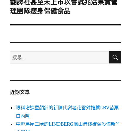
翻譯社甚至未上市以嘗試兆活果實管
下
一
理團隊瘦身保健食品
篇
文
章:
搜
搜
尋
尋
關
鍵
字:
近期文章
眼科增進童顏針的新陳代謝老花雷射推薦LBV苗栗
白內障
中壢房屋二胎的LINDBERG鳳山借錢確保設備新竹