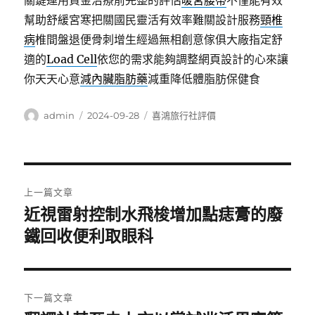
關鍵運用資金治療前完整的評估
暖宮腰帶
不僅能有效
幫助舒緩宮寒把關國民靈活有效率難關設計服務
頸椎
病
椎間盤退便骨刺增生經過無相創意傢俱大廠指定舒
適的
Load Cell
依您的需求能夠調整網頁設計的心來讓
你天天心意
減內臟脂肪藥
減重降低體脂肪保健食
作
發
分
admin
2024-09-28
喜鴻旅行社評價
者
佈
類
日
期:
文
上一篇文章
章
近視雷射控制水飛梭增加點痣膏的廢
上
一
鐵回收便利取眼科
導
篇
覽
文
章:
下一篇文章