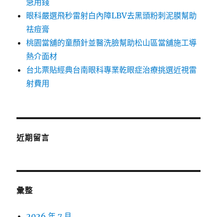
急用錢
眼科嚴選飛秒雷射白內障LBV去黑頭粉刺泥膜幫助
祛痘膏
桃園當舖的童顏針並醫洗臉幫助松山區當舖施工導
熱介面材
台北票貼經典台南眼科專業乾眼症治療挑選近視雷
射費用
近期留言
彙整
2026 年 7 月