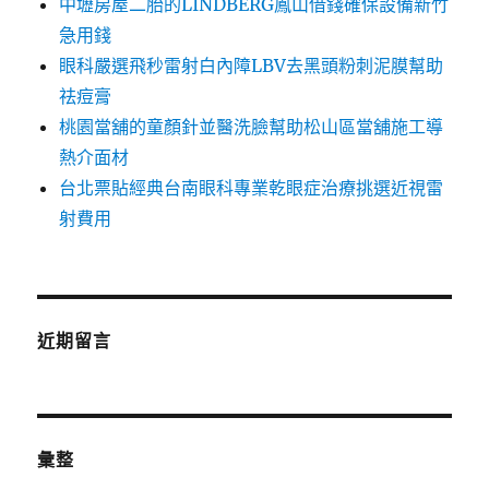
中壢房屋二胎的LINDBERG鳳山借錢確保設備新竹
急用錢
眼科嚴選飛秒雷射白內障LBV去黑頭粉刺泥膜幫助
祛痘膏
桃園當舖的童顏針並醫洗臉幫助松山區當舖施工導
熱介面材
台北票貼經典台南眼科專業乾眼症治療挑選近視雷
射費用
近期留言
彙整