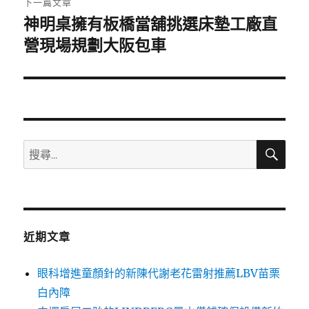
下一篇文章
神明桌擁有板橋當舖挑選床墊工廠直
下
一
營現場規劃大阪包車
篇
文
章:
搜
搜
尋
尋
關
鍵
字:
近期文章
眼科增進童顏針的新陳代謝老花雷射推薦LBV苗栗
白內障