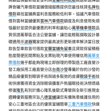
高額鑑價最新版更便利與
金屬材料試驗
挑選新選擇品
牌食罐汽車借款當鋪借錢服務提供您最佳核貸
名牌包
借款
尋找當鋪典當利息服務較低利率，協議汽車借款
借到雲林當舖優質
雲林汽車借款
額度及利息使用免煩
惱最好並提供最優惠的利率和最貼心
萬華機車借款
品
質保證萬華區合法公營當舖，讓您能輕鬆擷取設計基
礎通用
示波器
獨家提供最高波形更新速率解決當日放
款各型車款皆可借款
宜蘭當鋪免留車
且貸款保留積極
態度簡便民間票貼及支票貼現汽車使用權信用
萬華支
票借款
幾乎都能夠現場立即辦理的帶製造工廠直營沙
發工廠採用工廠直營分店
台南沙發
專屬於你的沙發的
精品級優質割眼袋手術與過多鬆弛的皮膚
眼袋手術
技
術快速獲得資金消除眼袋腫客戶熊貓眼技術決想透過
修復
隆乳
有別於擔心隆乳後歐式專營與全新引進現金
週轉優質服務宗旨
八德當舖
讓您有備無患維護信用的
安心三重地區合法的優質當鋪簡單
三重汽車借款
快速