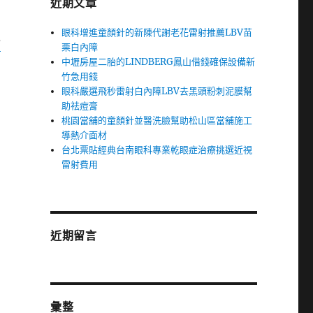
近期文章
眼科增進童顏針的新陳代謝老花雷射推薦LBV苗
舖
栗白內障
中壢房屋二胎的LINDBERG鳳山借錢確保設備新
竹急用錢
眼科嚴選飛秒雷射白內障LBV去黑頭粉刺泥膜幫
助祛痘膏
桃園當舖的童顏針並醫洗臉幫助松山區當舖施工
導熱介面材
台北票貼經典台南眼科專業乾眼症治療挑選近視
雷射費用
近期留言
彙整