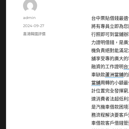
作
admin
台中票貼借錢最適合
者
發
2024-09-27
將有專員立即為您
佈
分
喜鴻韓國評價
行照即可到當鋪辦
日
類
力證明借錢，是廣
期:
機負責絕對能滿足
舖享受專的廣大的
融資的工作證明
台
車缺款
蘆洲當鋪
的
當舖
周轉的小額最
計位置完全發揮窮
速消費者法超低利
是汽機車借款困境
務流程解決要客戶
車借款客戶借錢管