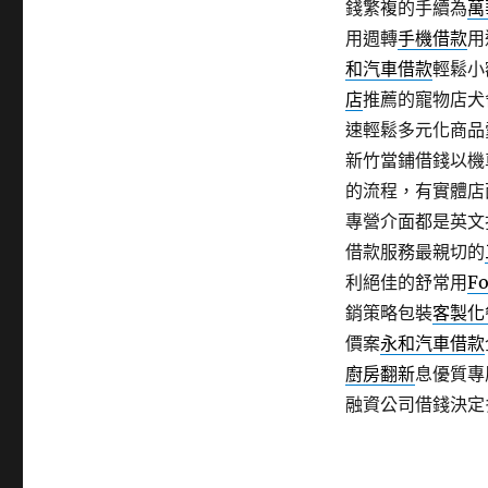
錢繁複的手續為
萬
用週轉
手機借款
用
和汽車借款
輕鬆小
店
推薦的寵物店犬
速輕鬆多元化商品
新竹當鋪借錢以機
的流程，有實體店
專營介面都是英文
借款服務最親切的
利絕佳的舒常用
Fo
銷策略包裝
客製化
價案
永和汽車借款
廚房翻新
息優質專
融資公司借錢決定