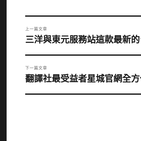
文
上一篇文章
章
三洋與東元服務站這款最新的
上
一
導
篇
覽
文
下一篇文章
章:
翻譯社最受益者星城官網全方
下
一
篇
文
章: