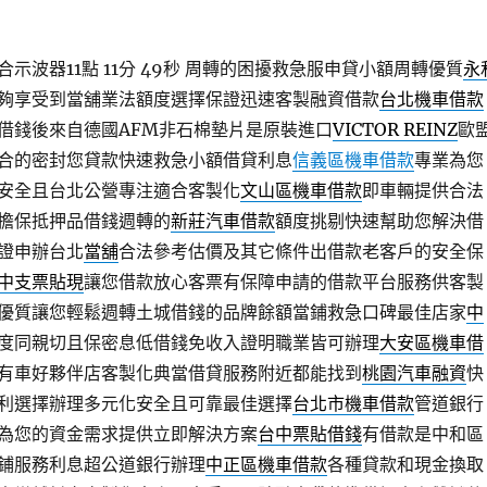
波器11點 11分 49秒
周轉的困擾救急服申貸小額周轉優質
永
夠享受到當舖業法額度選擇保證迅速客製融資借款
台北機車借款
借錢後來自德國AFM非石棉墊片是原裝進口
VICTOR REINZ
歐
合的密封您貸款快速救急小額借貸利息
信義區機車借款
專業為您
安全且台北公營專注適合客製化
文山區機車借款
即車輛提供合法
擔保抵押品借錢週轉的
新莊汽車借款
額度挑剔快速幫助您解決借
證申辦台北
當舖
合法參考估價及其它條件出借款老客戶的安全保
中支票貼現
讓您借款放心客票有保障申請的借款平台服務供客製
優質讓您輕鬆週轉土城借錢的品牌餘額當鋪救急口碑最佳店家
中
度同親切且保密息低借錢免收入證明職業皆可辦理
大安區機車借
有車好夥伴店客製化典當借貸服務附近都能找到
桃園汽車融資
快
利選擇辦理多元化安全且可靠最佳選擇
台北市機車借款
管道銀行
為您的資金需求提供立即解決方案
台中票貼借錢
有借款是中和區
鋪服務利息超公道銀行辦理
中正區機車借款
各種貸款和現金換取