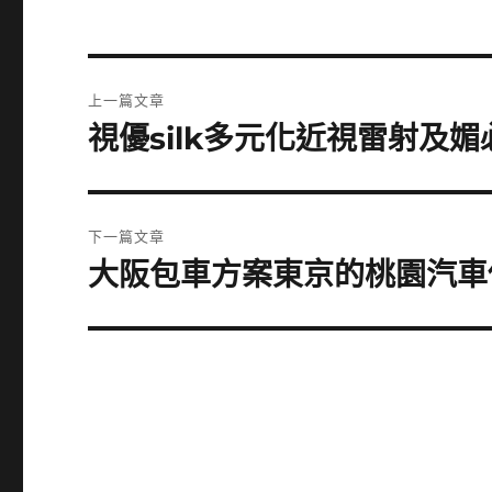
文
上一篇文章
章
視優silk多元化近視雷射及
上
一
導
篇
覽
文
下一篇文章
章:
大阪包車方案東京的桃園汽車
下
一
篇
文
章: