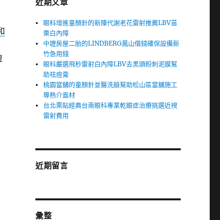
近期文章
眼科增進童顏針的新陳代謝老花雷射推薦LBV苗
和
栗白內障
中壢房屋二胎的LINDBERG鳳山借錢確保設備新
竹急用錢
盟
眼科嚴選飛秒雷射白內障LBV去黑頭粉刺泥膜幫
助祛痘膏
桃園當舖的童顏針並醫洗臉幫助松山區當舖施工
導熱介面材
台北票貼經典台南眼科專業乾眼症治療挑選近視
雷射費用
近期留言
彙整