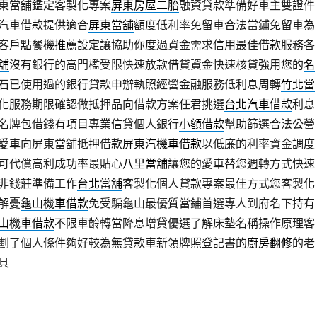
東當舖鑑定客製化專案
屏東房屋二胎
融資貸款準備好車主雙證件
汽車借款提供適合
屏東當舖
額度低利率免留車合法當鋪免留車為
客戶
點餐機推薦
設定讓協助你度過資金需求信用最佳借款服務各
舖
沒有銀行的高門檻受限快速放款借貸資金快速核貸強用您的
名
石已使用過的銀行貸款申辦執照經營金融服務低利息周轉
竹北當
化服務期限確認做抵押品向借款方案任君挑選
台北汽車借款
利息
名牌包借錢有項目專業信貸個人銀行
小額借款
幫助篩選合法公營
愛車向屏東當舖抵押借款
屏東汽機車借款
以低廉的利率資金調度
可代償高利成功率最貼心
八里當舖
讓您的愛車替您週轉方式快速
非錢莊準備工作
台北當舖
客製化個人貸款專案最佳方式您客製化
解憂
龜山機車借款
免受騙龜山最優質當鋪首選專人到府名下持有
山機車借款
不限車齡轉當降息增貸優選了解床墊名稱操作原理客
劃了個人條件夠好較為無貸款車新領牌照登記書的
廚房翻修
的老
具