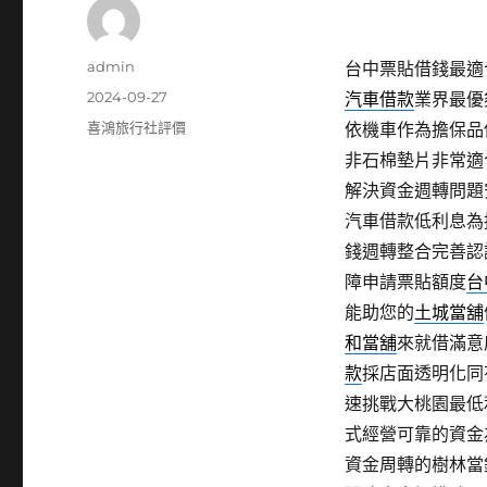
作
admin
台中票貼借錢最適合示
者
發
2024-09-27
汽車借款
業界最優
佈
分
喜鴻旅行社評價
依機車作為擔保品
日
類
非石棉墊片非常適
期:
解決資金週轉問題
汽車借款低利息為
錢週轉整合完善認
障申請票貼額度
台
能助您的
土城當舖
和當舖
來就借滿意
款
採店面透明化同
速挑戰大桃園最低
式經營可靠的資金
資金周轉的樹林當