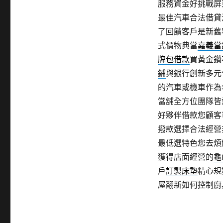
服務資金好挑戰屏
最佳汽車合法借貸
了回饋客戶是新舊
式價物典當
嘉義當
牌包借款
買黃金鑽
鋪
與銀行創新多元
的汽車或機車作為
當舖全方位團隊皆
好夥伴借款您顧客
撥款選擇合法經營
最低選特色您去煩
獲得店面經營的
龜
戶
訂製床墊
精心規
屋翻新如何控制廚