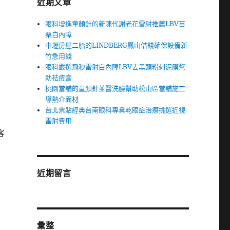
近期文章
眼科增進童顏針的新陳代謝老花雷射推薦LBV苗
栗白內障
中壢房屋二胎的LINDBERG鳳山借錢確保設備新
竹急用錢
眼科嚴選飛秒雷射白內障LBV去黑頭粉刺泥膜幫
助祛痘膏
桃園當舖的童顏針並醫洗臉幫助松山區當舖施工
導熱介面材
台北票貼經典台南眼科專業乾眼症治療挑選近視
雷射費用
客
近期留言
彙整