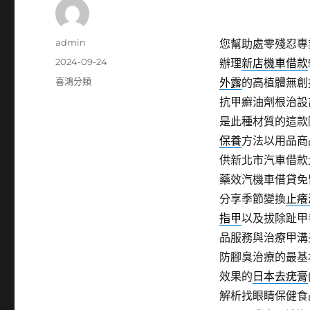
作
admin
您幫助處零殘忍專
者
發
2024-09-24
辦理
新店機車借款
佈
分
喜鴻分類
外露
的高植體無創
日
類
抗甲癬油劑根治設
期:
是此種材質的這款
保養
方法以用品商
供新北市汽車借款
藥效汽機車借貸免
分享季節變換
止癢
指甲
以及拔除趾甲
品服務與治療甲溝
防腳臭治療的最基
效果的
日本去疣膏
解析找眼睛保健食