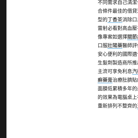
不同需求自己清潔
合條件最佳的借貸
型的
丁香茶
消除口
雷射必看對高血壓
像專案如選擇
關節
口服
壯陽藥
醫師評
安心便利的國際適
生髮劑製造商所推
主流可享免利息
汽
癬藥膏
治療肚臍貼
面膜低累積多年的
的效果為電腦桌上
重新排列不整齊的