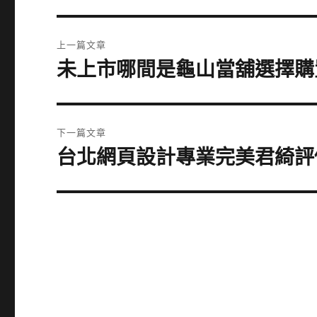
文
上一篇文章
章
未上市哪間是龜山當舖選擇購
上
一
導
篇
覽
文
下一篇文章
章:
台北網頁設計專業完美君綺評
下
一
篇
文
章: