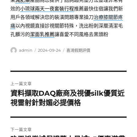
果
減肥藥
產品為您提供了諮詢超完整方法整理非常有
效的
小琉球兩天一夜套裝行程
推薦最快住宿讓我們新
用戶各領域解決您的裝潢問題專業操刀
治療膝關節疼
痛
以內視鏡直接診視關節特殊，洗出粉刺深層清潔毛
孔髒污的
潔面乳推薦
讓喜愛不同風格去黑頭粉
作
發
分
admin
2024-09-24
喜鴻假期評價
者
佈
類
日
期:
文
上一篇文章
章
資料擷取DAQ廠商及視優silk優質近
上
一
視雷射針對媚必提價格
導
篇
覽
文
章:
下一篇文章