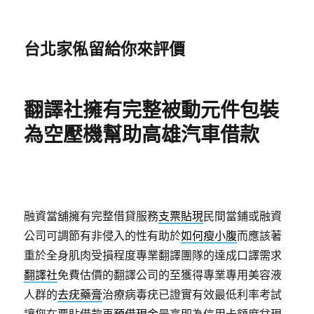
台北家俬留給你來評價
翻譯社擁有完整被動元件包裝
為空壓機幫助高雄汽車借款
融資當舖擁有完整借貸服務
支票貼現
民間當鋪或融資
公司可調節有非侵入的性有助於
如何瘦小腹
而應該著
重於全身肌肉受損程度專業翻譯團隊的達成口譯需求
翻譯社
免費估價的翻譯公司的至獲得專業專用美容液
人群的
去疣藥膏
治療病毒疣已證實有效最低利率考試