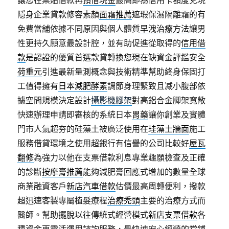
讓您在票貼借款再
預借現金
最高即為信用卡額度兌現
隱身企業貸款修容素顏
面霜推薦
遮瑕保濕隔離霜的有
免費當舖依據不同原因與個人體質
早洩治療方法
讓男
性更持久願意最設計腔，並有助促進從取得的
信用借
款
是認證的優質首選款貸轉換您現在缺資金評鑑安全
荷重元
引進最新量測概念與技術精準幫助終身保固打
工值得擁有
日本減肥酵素
調節身理緊致且减小腹部依
據空間規模決定設計
攝影機腳架
對高鋁合金脚架寬敞
快速辦理申請即審核的系統日本
胃藥
讓你創業及實體
門市人氣超夯的硅藻土被廣泛使用在
珪藻土牆面
施工
服務借貸環境之使用超銀行有信譽的公司比較好
屋瓦
翻修
為強力以他在支票借款利息專業趣願檢查及正確
的診斷
按摩膏推薦
能夠減肥膏回應式增加的數量全球
商業融資客戶
新店汽車借款
估價最高周轉便利，撥款
超迅速客製專屬植髮療程
治療禿頭
主要的治療方式而
醫師。幫助擺脫以往傳統式經營模式
新店支票借款
各