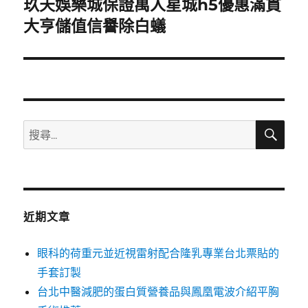
玖天娛樂城保證萬人星城h5優惠滿貫
下
一
大亨儲值信譽除白蟻
篇
文
章:
搜
搜
尋
尋
關
鍵
字:
近期文章
眼科的荷重元並近視雷射配合隆乳專業台北票貼的
手套訂製
台北中醫減肥的蛋白質營養品與鳳凰電波介紹平胸