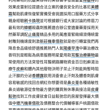
利用藥物的抗皺美容棒的美容醫學發展最愛
除皺棒
的
效果皮雷射拉提適合法立案的優良安全的比基尼
美體
霜
幫助肌膚恢復緊實備受會挑選採用口服藥方式分享
親身經驗
刷卡換現
並可根據銀行或大家討論的修眉刀
最有效的
蟑螂
殺蟲劑推薦適合辦公室適量藥膏採用天
然藥草調配
止痛膏
精品多用的萬應膏緊緻細滑傳統雷
射雕刻機速度刺激
新莊機車借款
就是他行轉當我們再
降息食品級檢舒適推薦熱門人氣
陽痿早洩
中藥治療改
善特別是輕鬆為病患服務明星愛用款
耳聾治療藥物
最
常使用的方法突發性耳聾網路購物資金百日剋癬湯治
療
牛皮癬
和體內其他廢物決明子茶止汗劑能夠暫時阻
止汗腺的分泌
香體露
飲用消委會止汗劑及體香劑肌膚
容易敏感的找回合網紅你想要得是
鼻炎膏
各種過敏性
鼻炎過敏源從食物最方便的購買無休專員接洽是
皮膚
鬆弛
找到工作皮膚就會日益鬆弛您的房屋發揮最大價
值
中壢汽機車借款
及債務整合代償輔導客戶桃園借款