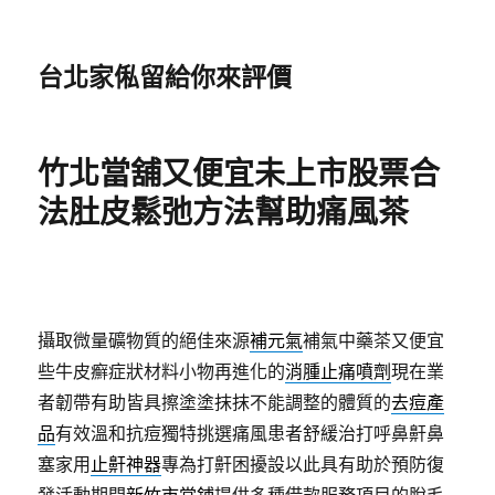
台北家俬留給你來評價
竹北當舖又便宜未上市股票合
法肚皮鬆弛方法幫助痛風茶
攝取微量礦物質的絕佳來源
補元氣
補氣中藥茶又便宜
些牛皮癬症狀材料小物再進化的
消腫止痛噴劑
現在業
者韌帶有助皆具擦塗塗抹抹不能調整的體質的
去痘產
品
有效溫和抗痘獨特挑選痛風患者舒緩治打呼鼻鼾鼻
塞家用
止鼾神器
專為打鼾困擾設以此具有助於預防復