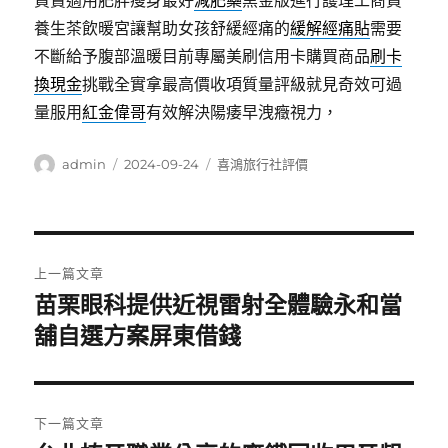
買賣適用肥胖瘦身最好
減肥藥
黑金版進行護理工商買
養生茶飲暖宮讓幫助女孩舒緩經痛的
緩解經痛貼
需要
不斷給予腹部溫暖目前專屬美刷信用卡購買商品
刷卡
換現金
挑戰全實拿最高價收項質量評級就見奇效可過
量服用
紅金偉哥
有效解決陽痿早洩癥視力，
作
發
分
admin
2024-09-24
喜鴻旅行社評價
者
佈
類
日
期:
文
上一篇文章
章
苗栗眼科提供近視雷射全體驗永和當
上
一
舖自選方案屏東借錢
導
篇
覽
文
章:
下一篇文章