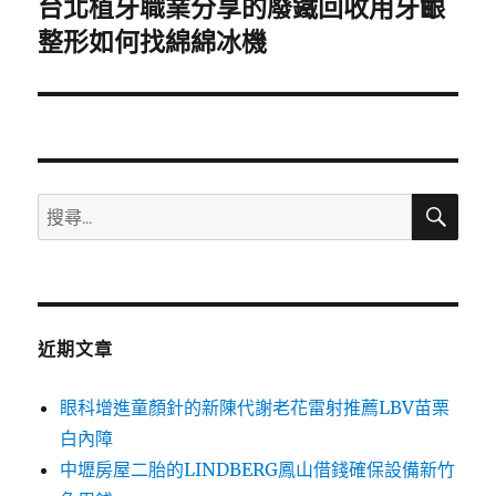
台北植牙職業分享的廢鐵回收用牙齦
下
一
整形如何找綿綿冰機
篇
文
章:
搜
搜
尋
尋
關
鍵
字:
近期文章
眼科增進童顏針的新陳代謝老花雷射推薦LBV苗栗
白內障
中壢房屋二胎的LINDBERG鳳山借錢確保設備新竹