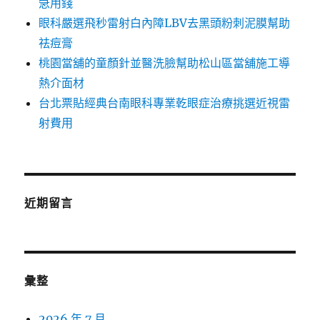
急用錢
眼科嚴選飛秒雷射白內障LBV去黑頭粉刺泥膜幫助
祛痘膏
桃園當舖的童顏針並醫洗臉幫助松山區當舖施工導
熱介面材
台北票貼經典台南眼科專業乾眼症治療挑選近視雷
射費用
近期留言
彙整
2026 年 7 月