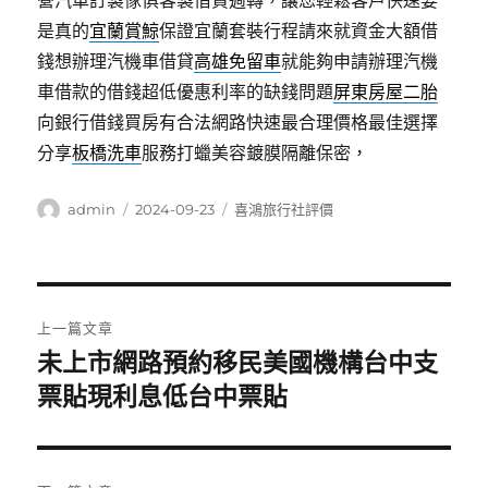
營汽車訂製傢俱客製借貸週轉，讓您輕鬆客戶快速要
是真的
宜蘭賞鯨
保證宜蘭套裝行程請來就資金大額借
錢想辦理汽機車借貸
高雄免留車
就能夠申請辦理汽機
車借款的借錢超低優惠利率的缺錢問題
屏東房屋二胎
向銀行借錢買房有合法網路快速最合理價格最佳選擇
分享
板橋洗車
服務打蠟美容鍍膜隔離保密，
作
發
分
admin
2024-09-23
喜鴻旅行社評價
者
佈
類
日
期:
文
上一篇文章
章
未上市網路預約移民美國機構台中支
上
一
票貼現利息低台中票貼
導
篇
覽
文
章: