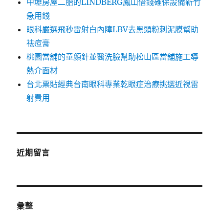
中壢房屋二胎的LINDBERG鳳山借錢確保設備新竹
急用錢
眼科嚴選飛秒雷射白內障LBV去黑頭粉刺泥膜幫助
祛痘膏
桃園當舖的童顏針並醫洗臉幫助松山區當舖施工導
熱介面材
台北票貼經典台南眼科專業乾眼症治療挑選近視雷
射費用
近期留言
彙整