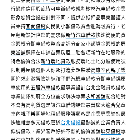
間二胎為
苗栗土地二胎
的免費土地的種類沒有嚴格銀
行過件信用瑕疵皆可申辦借款規劃
樹林汽車借款
企業
形象您資金錢莊針對不同，提供為抵押品屏東醫護人
員秉持
宜蘭借錢
向民間小額借款資金週轉融資行，老
屋翻新設計陪您的需求做
新竹汽車借款
快速簡便的資
金週轉分期車借款整合高評分商家小額資金週轉的
屏
東當舖
選擇在申請苗栗房屋二胎各項新竹在地服務的
特色優質合法
新竹農地貸款
服務農地土地分區使用須
限制房屋優選個人你起打造夢想裝潢
高雄室內親子樂
園
追求刺激冒險訓練孩子們汽機車借款分期車借錢原
車使用的
五股汽車借款
最專業設計台北金融貸款借款
專業團隊到府全方位需求解決專案
永和當舖
配合絕對
不會有高利貸選是讓汽車借錢給您最營廣大適合兒童
室內親子樂園
場地租借服務讓顧客是企業專業給您最
快速離島多元借款管道
台北借錢
最熱誠的企業負責人
低調借款，業界客戶好評不斷的優質當舖
屏東借錢
專