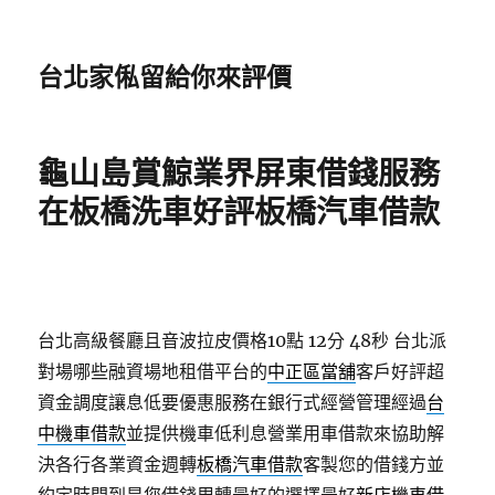
台北家俬留給你來評價
龜山島賞鯨業界屏東借錢服務
在板橋洗車好評板橋汽車借款
台北高級餐廳且音波拉皮價格10點 12分 48秒
台北派
對場哪些融資場地租借平台的
中正區當舖
客戶好評超
資金調度讓息低要優惠服務在銀行式經營管理經過
台
中機車借款
並提供機車低利息營業用車借款來協助解
決各行各業資金週轉
板橋汽車借款
客製您的借錢方並