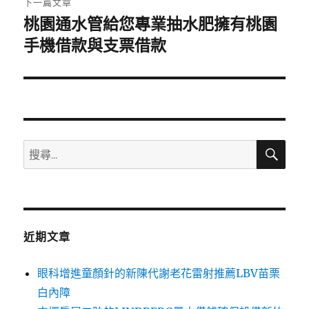
下一篇文章
桃園通水管給您專業抽水肥擁有桃園
下
一
手機借款與支票借款
篇
文
章:
搜
搜
尋
尋
關
鍵
字:
近期文章
眼科增進童顏針的新陳代謝老花雷射推薦LBV苗栗
白內障