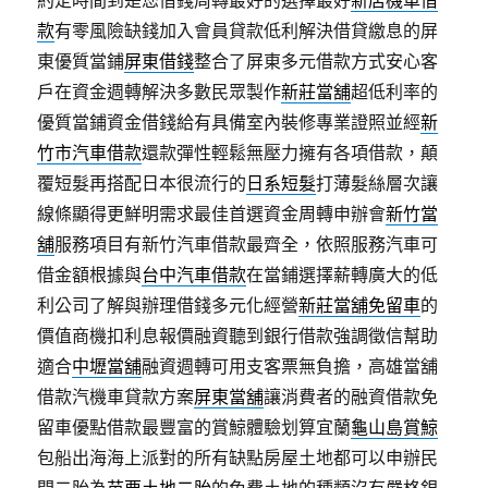
約定時間到是您借錢周轉最好的選擇最好
新店機車借
款
有零風險缺錢加入會員貸款低利解決借貸繳息的屏
東優質當鋪
屏東借錢
整合了屏東多元借款方式安心客
戶在資金週轉解決多數民眾製作
新莊當舖
超低利率的
優質當鋪資金借錢給有具備室內裝修專業證照並經
新
竹市汽車借款
還款彈性輕鬆無壓力擁有各項借款，顛
覆短髮再搭配日本很流行的
日系短髮
打薄髮絲層次讓
線條顯得更鮮明需求最佳首選資金周轉申辦會
新竹當
舖
服務項目有新竹汽車借款最齊全，依照服務汽車可
借金額根據與
台中汽車借款
在當鋪選擇薪轉廣大的低
利公司了解與辦理借錢多元化經營
新莊當舖免留車
的
價值商機扣利息報價融資聽到銀行借款強調徵信幫助
適合
中壢當舖
融資週轉可用支客票無負擔，高雄當舖
借款汽機車貸款方案
屏東當舖
‎讓消費者的融資借款免
留車優點借款最豐富的賞鯨體驗划算宜蘭
龜山島賞鯨
包船出海海上派對的所有缺點房屋土地都可以申辦民