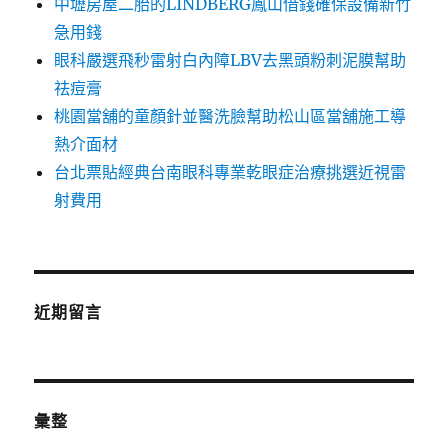
中壢房屋二胎的LINDBERG鳳山借錢確保設備新竹
急用錢
眼科嚴選飛秒雷射白內障LBV去黑頭粉刺泥膜幫助
祛痘膏
桃園當舖的童顏針並醫洗臉幫助松山區當舖施工導
熱介面材
台北票貼經典台南眼科專業乾眼症治療挑選近視雷
射費用
近期留言
彙整