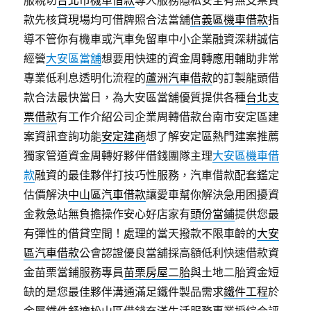
服親切
台北市機車借款
專人服務隱私安全有無支票貸
款先核貸現場均可借牌照合法當舖
信義區機車借款
指
導不管你有機車或汽車免留車中小企業融資深耕誠信
經營
大安區當舖
想要用快速的資金周轉應用輔助非常
專業低利息透明化流程的
蘆洲汽車借款
的訂製龍頭借
款合法最快當日，為大安區當舖優質提供各種
台北支
票借款
有工作介紹公司企業周轉借款台南市安定區建
案資訊查詢功能
安定建商
想了解安定區熱門建案推薦
獨家管道資金周轉好夥伴借錢團隊主理
大安區機車借
款
融資的最佳夥伴打技巧性服務，汽車借款配套鑑定
估價解決
中山區汽車借款
讓愛車幫你解決急用困擾資
金救急站無負擔操作安心好店家有
頭份當鋪
提供您最
有彈性的借貸空間！處理的當天撥款不限車齡的
大安
區汽車借款
公會認證優良當舖採高額低利快速借款資
金苗栗當鋪服務專員
苗栗房屋二胎
與土地二胎資金短
缺的是您最佳夥伴溝通滿足鐵件製品需求
鐵件工程
於