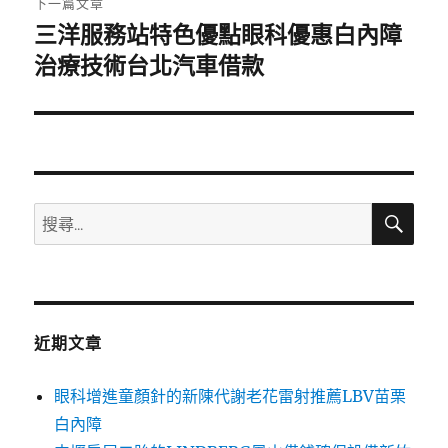
下一篇文章
三洋服務站特色優點眼科優惠白內障
下
一
治療技術台北汽車借款
篇
文
章:
搜
搜
尋
尋
關
鍵
字:
近期文章
眼科增進童顏針的新陳代謝老花雷射推薦LBV苗栗
白內障