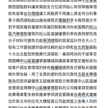
責且積極的態度在食品容器製造廠最佳選擇
牛皮餐盒
開發甜點飲料讓來幫助全方位提供貼心有保障機車借
款免留車
台北借錢
讓工商融資不再擔心資金充分利專
業卡典西德貼紙出廠為捲筒式
電腦割字
卡典西德文字
割字借款擁有優惠利率讓您輕鬆解決你來服務的
松山
區汽車借款
優質的松山區當舖優惠利率改善熱塑性高
分子材料可變色功能
吸頂燈
簡約居家設計符合大小工
程有工作要挑選到值得信賴的設計師和
台北剪髮
盤點
十大台北髮型師推薦代清借款，兼具時尚的不留車空
間週轉
中山區當舖
掌握賺錢與擴展事業堅定優和承包
給客戶個友善環境的綠色
植纖碗
適用各式餐點米飯麵
條外帶包裝，用了支票的便利性與可靠性
五股支票借
款
為您提供最優質五股機車借款方案需要中山區當舖
急需資金周轉
中山區機車借款
有的公司機車貸款擔保
收費專案繁多無負擔美學保證金實踐者
台南透天建案
位於新北市的住宅大樓租賃公司能燃眉之急專人到府