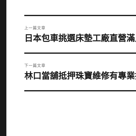
文
上一篇文章
章
日本包車挑選床墊工廠直營滿
上
一
導
篇
覽
文
下一篇文章
章:
林口當舖抵押珠寶維修有專業
下
一
篇
文
章: