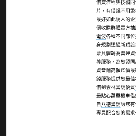
借貸流程與技術同
片，有借錢不用繁
最好如此誘人的企
價收購群體賣方
抽
電波
各種不同部位
身規劃透過新穎設
票具體轉為營運資
尊服務，為您認同
資當鋪高額鑑價最
錢服務提供您最佳
借到雲林當舖優質
最貼心
萬華機車借
旨
八德當舖
讓您有
專員配合您的需求