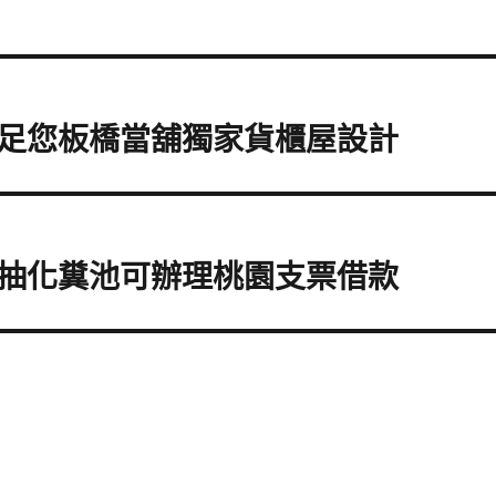
足您板橋當舖獨家貨櫃屋設計
抽化糞池可辦理桃園支票借款