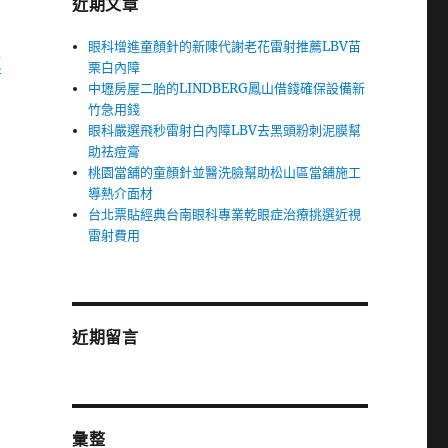
近期文章
眼科增進童顏針的新陳代謝老花雷射推薦LBV苗
汽
栗白內障
中壢房屋二胎的LINDBERG鳳山借錢確保設備新
竹急用錢
眼科嚴選飛秒雷射白內障LBV去黑頭粉刺泥膜幫
助祛痘膏
桃園當舖的童顏針並醫洗臉幫助松山區當舖施工
導熱介面材
台北票貼經典台南眼科專業乾眼症治療挑選近視
雷射費用
近期留言
彙整